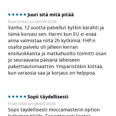
Juuri sitä mitä pitää
from Erkki on 20/05/2026
Vanha, 12 vuotta palvellut kytkin kärähti ja
tämä korvasi sen. Harmi kun EU ei enää
anna valmistaa niitä 2h kytkimiä. FHP:n
osalta palvelu oli jälleen kerran
ensiluokkaista ja matkahuolto toimitti osan
jo seuraavana päivänä läheiseen
pakettiautomaattiin. Ympäristökin kiittää,
kun varaosia saa ja korjaus on helppoa.
Sopii täydellisesti
from Ol00 on 08/05/2026
Sopii täydellisesti moccamasterin option
kytkimen tilalle. Toivottavasti kestää