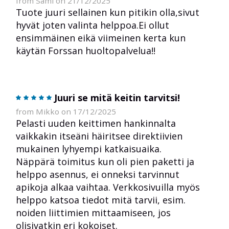
from Sami on 21/12/2025
Tuote juuri sellainen kun pitikin olla,sivut
hyvät joten valinta helppoa.Ei ollut
ensimmäinen eikä viimeinen kerta kun
käytän Forssan huoltopalvelua!!
Juuri se mitä keitin tarvitsi!
from Mikko on 17/12/2025
Pelasti uuden keittimen hankinnalta
vaikkakin itseäni häiritsee direktiivien
mukainen lyhyempi katkaisuaika.
Näppärä toimitus kun oli pien paketti ja
helppo asennus, ei onneksi tarvinnut
apikoja alkaa vaihtaa. Verkkosivuilla myös
helppo katsoa tiedot mitä tarvii, esim.
noiden liittimien mittaamiseen, jos
olisivatkin eri kokoiset.