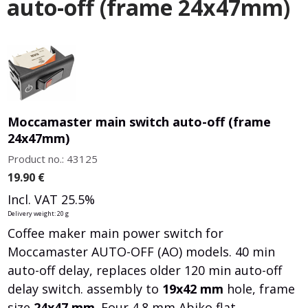
auto-off (frame 24x47mm)
Moccamaster main switch auto-off (frame
24x47mm)
Product no.: 43125
19.90
€
Incl. VAT 25.5%
Delivery weight: 20 g
Coffee maker main power switch for
Moccamaster AUTO-OFF (AO) models. 40 min
auto-off delay, replaces older 120 min auto-off
delay switch. assembly to
19x42 mm
hole, frame
size
24x47 mm
.
Four 4.8 mm Abiko flat