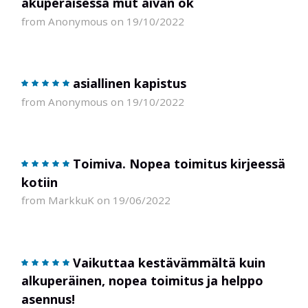
akuperäisessä mut aivan ok
from Anonymous on 19/10/2022
asiallinen kapistus
from Anonymous on 19/10/2022
Toimiva. Nopea toimitus kirjeessä
kotiin
from MarkkuK on 19/06/2022
Vaikuttaa kestävämmältä kuin
alkuperäinen, nopea toimitus ja helppo
asennus!