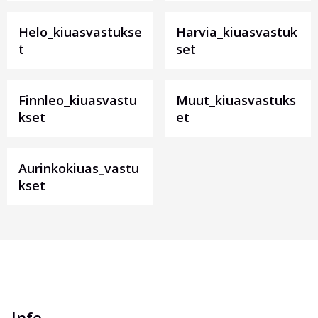
Helo_kiuasvastukse
Harvia_kiuasvastuk
t
set
Finnleo_kiuasvastu
Muut_kiuasvastuks
kset
et
Aurinkokiuas_vastu
kset
Info