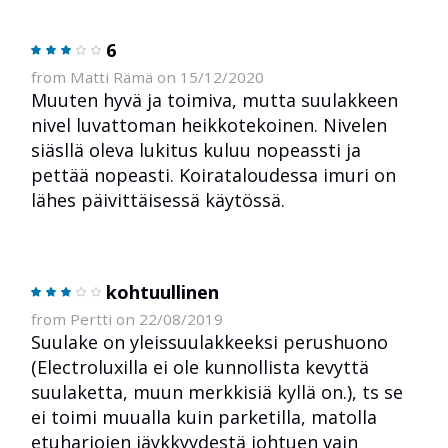
6
from Matti Rämä on 15/12/2020
Muuten hyvä ja toimiva, mutta suulakkeen
nivel luvattoman heikkotekoinen. Nivelen
siäsllä oleva lukitus kuluu nopeassti ja
pettää nopeasti. Koirataloudessa imuri on
lähes päivittäisessä käytössä.
kohtuullinen
from Pertti on 22/08/2019
Suulake on yleissuulakkeeksi perushuono
(Electroluxilla ei ole kunnollista kevyttä
suulaketta, muun merkkisiä kyllä on.), ts se
ei toimi muualla kuin parketilla, matolla
etuharjojen jäykkyydestä johtuen vain