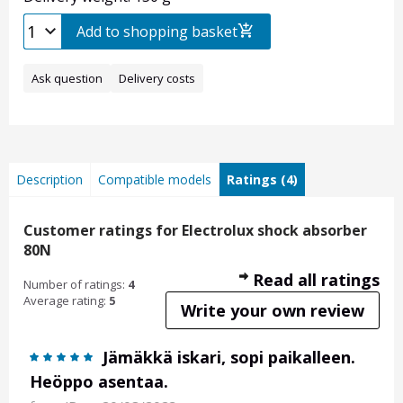
Add to shopping basket
Ask question
Delivery costs
Description
Compatible models
Ratings (4)
Customer ratings for Electrolux shock absorber
80N
Read all ratings
Number of ratings:
4
Average rating:
5
Write your own review
Jämäkkä iskari, sopi paikalleen.
Heöppo asentaa.