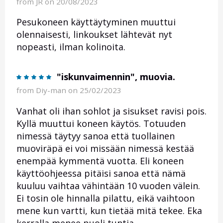
from
JR
on 20/08/2023
Pesukoneen käyttäytyminen muuttui
olennaisesti, linkoukset lähtevät nyt
nopeasti, ilman kolinoita.
"iskunvaimennin", muovia.
from
Diy-man
on 25/02/2023
Vanhat oli ihan sohlot ja sisukset ravisi pois.
Kyllä muuttui koneen käytös. Totuuden
nimessä täytyy sanoa että tuollainen
muoviräpä ei voi missään nimessä kestää
enempää kymmentä vuotta. Eli koneen
käyttöohjeessa pitäisi sanoa että nämä
kuuluu vaihtaa vähintään 10 vuoden välein.
Ei tosin ole hinnalla pilattu, eikä vaihtoon
mene kun vartti, kun tietää mitä tekee. Eka
kerralla menee puoli tuntia...