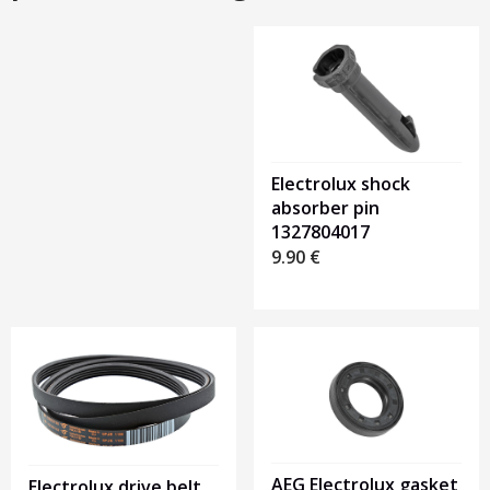
Heading
1
Electrolux shock
absorber pin
1327804017
9.90
€
AEG Electrolux gasket
Electrolux drive belt