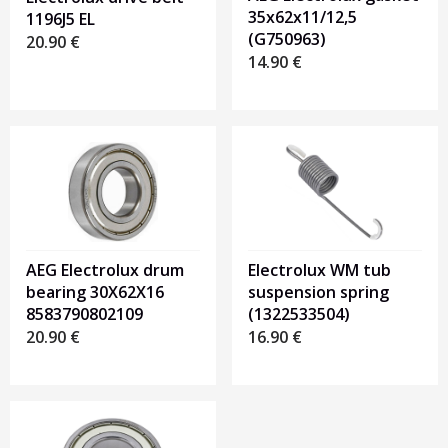
35x62x11/12,5
1196J5 EL
(G750963)
20.90
€
14.90
€
AEG Electrolux drum
Electrolux WM tub
bearing 30X62X16
suspension spring
8583790802109
(1322533504)
20.90
€
16.90
€