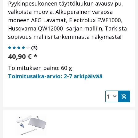
Pyykinpesukoneen täyttöluukun avausvipu.
valkoista muovia. Alkuperäinen varaosa
moneen AEG Lavamat, Electrolux EWF1000,
Husqvarna QW12000 -sarjan malliin. Tarkista
sopivuus malliisi tarkemmasta näkymästä!
(
3
)
40,90
€
*
Toimituksen paino: 60 g
Toimitusaika-arvio: 2-7 arkipäivää