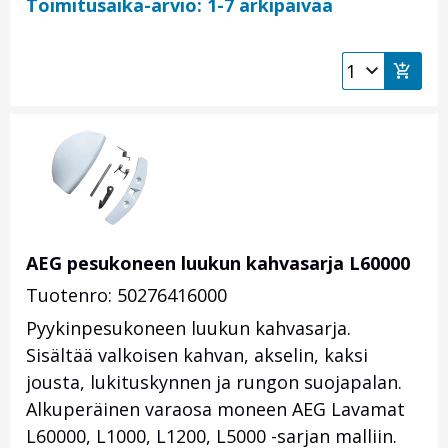
Toimitusaika-arvio: 1-7 arkipäivää
AEG pesukoneen luukun kahvasarja L60000
Tuotenro: 50276416000
Pyykinpesukoneen luukun kahvasarja.
Sisältää valkoisen kahvan, akselin, kaksi
jousta, lukituskynnen ja rungon suojapalan.
Alkuperäinen varaosa moneen AEG Lavamat
L60000, L1000, L1200, L5000 -sarjan malliin.