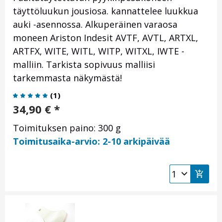
täyttöluukun jousiosa. kannattelee luukkua
auki -asennossa. Alkuperäinen varaosa
moneen Ariston Indesit AVTF, AVTL, ARTXL,
ARTFX, WITE, WITL, WITP, WITXL, IWTE -
malliin. Tarkista sopivuus malliisi
tarkemmasta näkymästä!
(
1
)
34,90
€
*
Toimituksen paino: 300 g
Toimitusaika-arvio: 2-10 arkipäivää