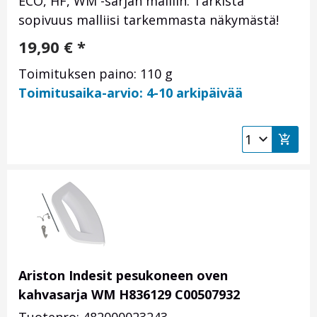
ECO, HF, WM -sarjan malliin. Tarkista
sopivuus malliisi tarkemmasta näkymästä!
19,90
€
*
Toimituksen paino: 110 g
Toimitusaika-arvio: 4-10 arkipäivää
Ariston Indesit pesukoneen oven
kahvasarja WM H836129 C00507932