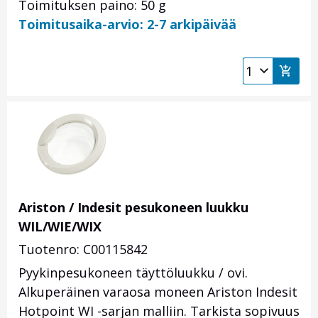
Toimituksen paino: 50 g
Toimitusaika-arvio: 2-7 arkipäivää
Ariston / Indesit pesukoneen luukku
WIL/WIE/WIX
Tuotenro: C00115842
Pyykinpesukoneen täyttöluukku / ovi.
Alkuperäinen varaosa moneen Ariston Indesit
Hotpoint WI -sarjan malliin. Tarkista sopivuus