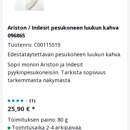
Ariston / Indesit pesukoneen luukun kahva
096865
Tuotenro: C00115519
Edestätäytettävän pesukoneen luukun kahva.
Sopii moniin Ariston ja Indesit
pyykinpesukoneisiin. Tarkista sopivuus
tarkemmasta näkymästä.
(
1
)
25,90
€
*
Toimituksen paino: 80 g
Toimitusaika 2-4 arkipäivää.