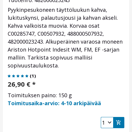
Tuotenro: 482000023243
Pyykinpesukoneen täyttöluukun kahva,
lukituskynsi, palautusjousi ja kahvan akseli.
Kahva valkoista muovia. Korvaa osat
C00285747, C00507932, 488000507932,
482000023243. Alkuperäinen varaosa moneen
Ariston Hotpoint Indesit WM, FM, EF -sarjan
malliin. Tarkista sopivuus malliisi
sopivuustaulukosta.
(
1
)
26,90
€
*
Toimituksen paino: 150 g
Toimitusaika-arvio: 4-10 arkipäivää