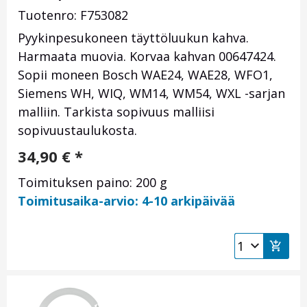
Tuotenro: F753082
Pyykinpesukoneen täyttöluukun kahva.
Harmaata muovia. Korvaa kahvan 00647424.
Sopii moneen Bosch WAE24, WAE28, WFO1,
Siemens WH, WIQ, WM14, WM54, WXL -sarjan
malliin. Tarkista sopivuus malliisi
sopivuustaulukosta.
34,90
€
*
Toimituksen paino: 200 g
Toimitusaika-arvio: 4-10 arkipäivää