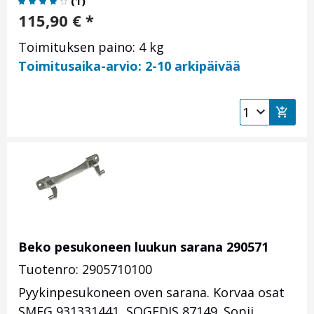
(
1
)
115,90
€
*
Toimituksen paino: 4 kg
Toimitusaika-arvio: 2-10 arkipäivää
Beko pesukoneen luukun sarana 290571
Tuotenro: 2905710100
Pyykinpesukoneen oven sarana. Korvaa osat
SMEG 931331441, SOGEDIS 87149. Sopii