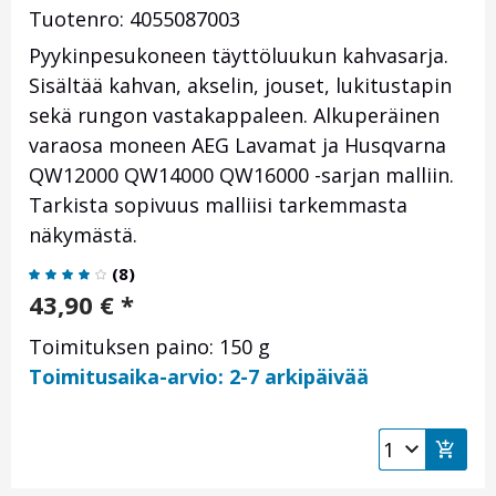
Tuotenro: 4055087003
Pyykinpesukoneen täyttöluukun kahvasarja.
Sisältää kahvan, akselin, jouset, lukitustapin
sekä rungon vastakappaleen. Alkuperäinen
varaosa moneen AEG Lavamat ja Husqvarna
QW12000 QW14000 QW16000 -sarjan malliin.
Tarkista sopivuus malliisi tarkemmasta
näkymästä.
(
8
)
43,90
€
*
Toimituksen paino: 150 g
Toimitusaika-arvio: 2-7 arkipäivää