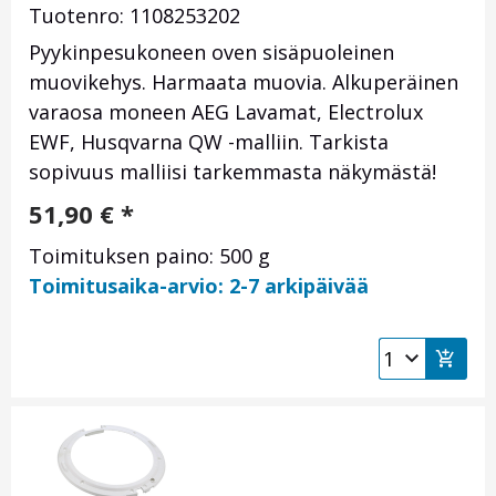
Tuotenro: 1108253202
Pyykinpesukoneen oven sisäpuoleinen
muovikehys. Harmaata muovia. Alkuperäinen
varaosa moneen AEG Lavamat, Electrolux
EWF, Husqvarna QW -malliin. Tarkista
sopivuus malliisi tarkemmasta näkymästä!
51,90
€
*
Toimituksen paino: 500 g
Toimitusaika-arvio: 2-7 arkipäivää