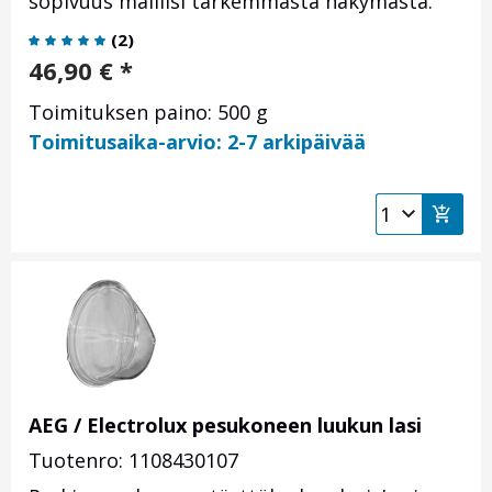
sopivuus malliisi tarkemmasta näkymästä.
(
2
)
46,90
€
*
Toimituksen paino: 500 g
Toimitusaika-arvio: 2-7 arkipäivää
AEG / Electrolux pesukoneen luukun lasi
Tuotenro: 1108430107