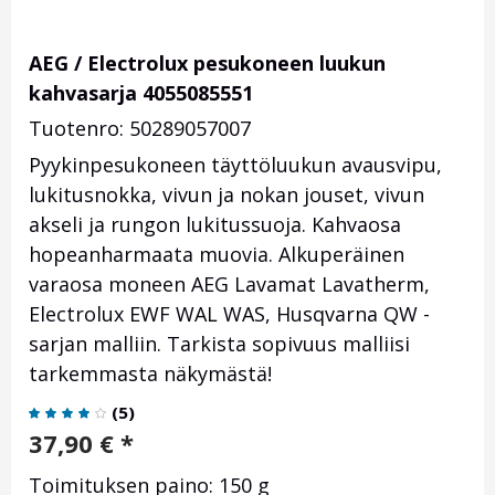
AEG / Electrolux pesukoneen luukun
kahvasarja 4055085551
Tuotenro: 50289057007
Pyykinpesukoneen täyttöluukun avausvipu,
lukitusnokka, vivun ja nokan jouset, vivun
akseli ja rungon lukitussuoja. Kahvaosa
hopeanharmaata muovia. Alkuperäinen
varaosa moneen AEG Lavamat Lavatherm,
Electrolux EWF WAL WAS, Husqvarna QW -
sarjan malliin. Tarkista sopivuus malliisi
tarkemmasta näkymästä!
(
5
)
37,90
€
*
Toimituksen paino: 150 g