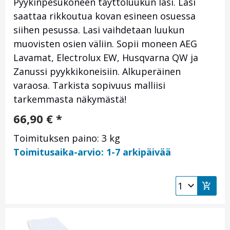
Pyykinpesukoneen täyttöluukun lasi. Lasi
saattaa rikkoutua kovan esineen osuessa
siihen pesussa. Lasi vaihdetaan luukun
muovisten osien väliin. Sopii moneen AEG
Lavamat, Electrolux EW, Husqvarna QW ja
Zanussi pyykkikoneisiin. Alkuperäinen
varaosa. Tarkista sopivuus malliisi
tarkemmasta näkymästä!
66,90
€
*
Toimituksen paino: 3 kg
Toimitusaika-arvio: 1-7 arkipäivää