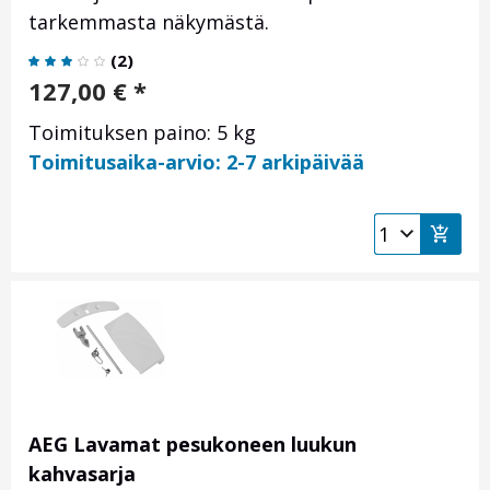
tarkemmasta näkymästä.
(
2
)
127,00
€
*
Toimituksen paino: 5 kg
Toimitusaika-arvio: 2-7 arkipäivää
AEG Lavamat pesukoneen luukun
kahvasarja