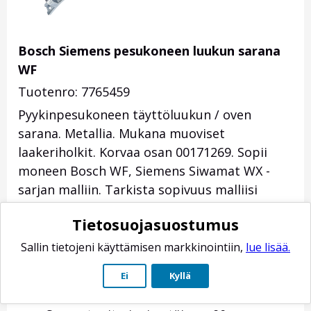
Bosch Siemens pesukoneen luukun sarana
WF
Tuotenro: 7765459
Pyykinpesukoneen täyttöluukun / oven
sarana. Metallia. Mukana muoviset
laakeriholkit. Korvaa osan 00171269. Sopii
moneen Bosch WF, Siemens Siwamat WX -
sarjan malliin. Tarkista sopivuus malliisi
sopivuustaulukosta koneen mallitarran E-
Tietosuojasuostumus
numerolla.
Sallin tietojeni käyttämisen markkinointiin,
lue lisää.
Kiinnitysreikien etäisyys 116 mm
Kiinnityskoukkuen etäisyys 76 mm
Ei
Kyllä
Saranatapit suurin etäisyys 110 mm