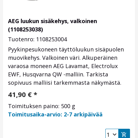
AEG luukun sisäkehys, valkoinen
(1108253038)
Tuotenro: 1108253004
Pyykinpesukoneen täyttöluukun sisäpuolen
muovikehys. Valkoinen väri. Alkuperäinen
varaosa moneen AEG Lavamat, Electrolux
EWF, Husqvarna QW -malliin. Tarkista
sopivuus malliisi tarkemmasta näkymästä.
41,90
€
*
Toimituksen paino: 500 g
Toimitusaika-arvio: 2-7 arkipäivää