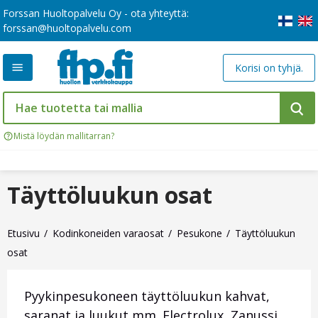
Forssan Huoltopalvelu Oy - ota yhteyttä:
forssan@huoltopalvelu.com
Korisi on tyhjä.
Mistä löydän mallitarran?
Täyttöluukun osat
Etusivu
Kodinkoneiden varaosat
Pesukone
Täyttöluukun
osat
Pyykinpesukoneen täyttöluukun kahvat,
saranat ja luukut mm. Electrolux, Zanussi,