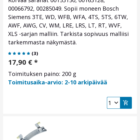
Korvaa saranat 00153150,
00163128,
00066792
,
00285049. Sopii moneen Bosch
Siemens 3TE, WD, WFB, WFA, 4TS, 5TS, 6TW,
AWF, AWG, CV, WM, LRE, LRS, LT, RT, WVF,
XLS -sarjan malliin. Tarkista sopivuus malliisi
tarkemmasta näkymästä.
(
3
)
17,90
€
*
Toimituksen paino: 200 g
Toimitusaika-arvio: 2-10 arkipäivää