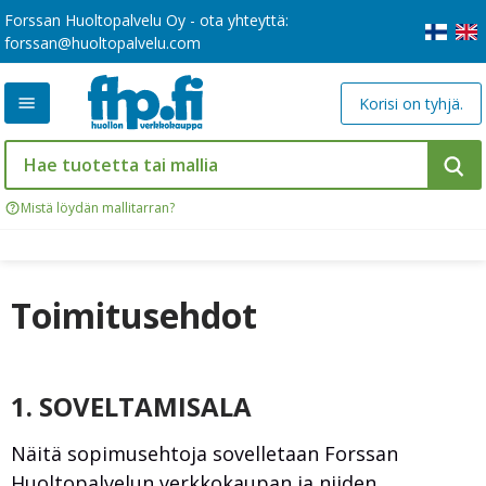
Forssan Huoltopalvelu Oy - ota yhteyttä:
forssan@huoltopalvelu.com
Korisi on tyhjä.
Mistä löydän mallitarran?
Toimitusehdot
1. SOVELTAMISALA
Näitä sopimusehtoja sovelletaan Forssan
Huoltopalvelun verkkokaupan ja niiden