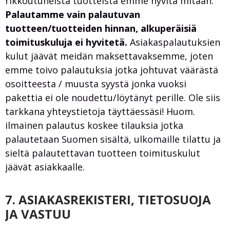
rikkoutuneista tuotteista emme hyvitä mitään.
Palautamme vain palautuvan
tuotteen/tuotteiden hinnan, alkuperäisiä
toimituskuluja ei hyvitetä.
Asiakaspalautuksien
kulut jäävät meidän maksettavaksemme, joten
emme toivo palautuksia jotka johtuvat väärästä
osoitteesta / muusta syystä jonka vuoksi
pakettia ei ole noudettu/löytänyt perille. Ole siis
tarkkana yhteystietoja täyttäessäsi! Huom.
ilmainen palautus koskee tilauksia jotka
palautetaan Suomen sisältä, ulkomaille tilattu ja
sieltä palautettavan tuotteen toimituskulut
jäävät asiakkaalle.
7. ASIAKASREKISTERI, TIETOSUOJA
JA VASTUU