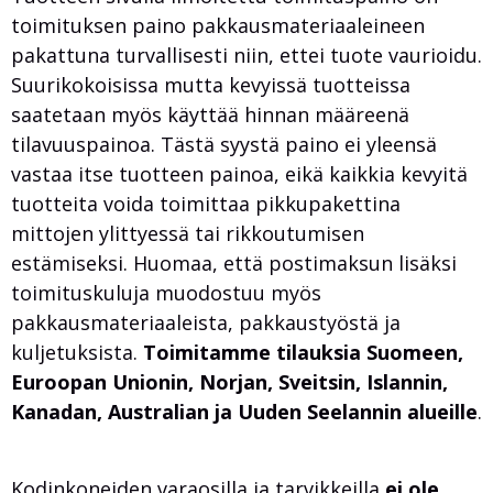
toimituksen paino pakkausmateriaaleineen
pakattuna turvallisesti niin, ettei tuote vaurioidu.
Suurikokoisissa mutta kevyissä tuotteissa
saatetaan myös käyttää hinnan määreenä
tilavuuspainoa. Tästä syystä paino ei yleensä
vastaa itse tuotteen painoa, eikä kaikkia kevyitä
tuotteita voida toimittaa pikkupakettina
mittojen ylittyessä tai rikkoutumisen
estämiseksi. Huomaa, että postimaksun lisäksi
toimituskuluja muodostuu myös
pakkausmateriaaleista, pakkaustyöstä ja
kuljetuksista.
Toimitamme tilauksia Suomeen,
Euroopan Unionin, Norjan, Sveitsin, Islannin,
Kanadan, Australian ja Uuden Seelannin alueille
.
Kodinkoneiden varaosilla ja tarvikkeilla
ei ole