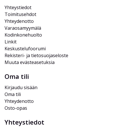
Yhteystiedot
Toimitusehdot
Yhteydenotto
Varaosamyymälä
Kodinkonehuolto
Linkit
Keskustelufoorumi
Rekisteri- ja tietosuojaseloste
Muuta evästeasetuksia
Oma tili
Kirjaudu sisään
Oma tili
Yhteydenotto
Osto-opas
Yhteystiedot