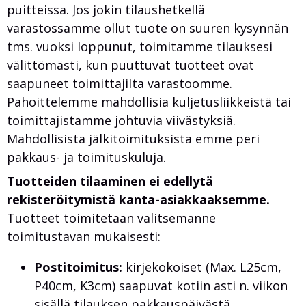
puitteissa. Jos jokin tilaushetkellä
varastossamme ollut tuote on suuren kysynnän
tms. vuoksi loppunut, toimitamme tilauksesi
välittömästi, kun puuttuvat tuotteet ovat
saapuneet toimittajilta varastoomme.
Pahoittelemme mahdollisia kuljetusliikkeistä tai
toimittajistamme johtuvia viivästyksiä.
Mahdollisista jälkitoimituksista emme peri
pakkaus- ja toimituskuluja.
Tuotteiden tilaaminen ei edellytä
rekisteröitymistä kanta-asiakkaaksemme.
Tuotteet toimitetaan valitsemanne
toimitustavan mukaisesti:
Postitoimitus:
kirjekokoiset (Max. L25cm,
P40cm, K3cm) saapuvat kotiin asti n. viikon
sisällä tilauksen pakkauspäivästä.