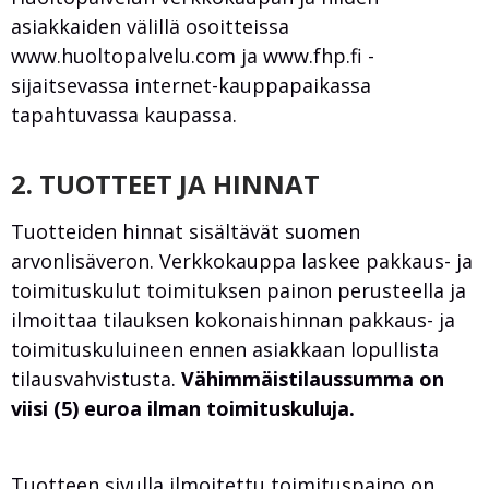
asiakkaiden välillä osoitteissa
www.huoltopalvelu.com ja www.fhp.fi -
sijaitsevassa internet-kauppapaikassa
tapahtuvassa kaupassa.
2. TUOTTEET JA HINNAT
Tuotteiden hinnat sisältävät suomen
arvonlisäveron. Verkkokauppa laskee pakkaus- ja
toimituskulut toimituksen painon perusteella ja
ilmoittaa tilauksen kokonaishinnan pakkaus- ja
toimituskuluineen ennen asiakkaan lopullista
tilausvahvistusta.
Vähimmäistilaussumma on
viisi (5) euroa ilman toimituskuluja.
Tuotteen sivulla ilmoitettu toimituspaino on