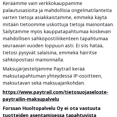
Keräämme vain verkkokauppamme
palautusasioita ja mahdollisia ongelmatilanteita
varten tietoja asiakkaistamme, emmekä käytä
mitään tietoomme uskottuja tietoja mainontaan.
Säilytämme myös kauppatapahtumaa koskevan
mahdollisen sähköpostiliikenteen tapahtumaa
seuraavan vuoden loppuun asti. Ei siis hätää,
tietosi pysyvät salaisina, emmekä häiritse
sähköpostiasi mainonnalla.
Maksujärjestelijämme Paytrail kerää
maksutapahtuman yhteydessä IP-osoitteen,
maksutavan sekä maksuajankohdan.
https://www.paytrail.com/tietosuojaseloste-
paytrailin-maksupalvelu
Forssan Huoltopalvelu Oy ei ota vastuuta
tuotteiden asentamisessa tapahtuvista