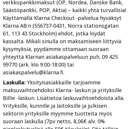
verkkopankkimaksut (OP, Nordea, Danske Bank,
Säästöpankki, POP, Aktia) – kaikki yhtä turvallisia!
Käyttämällä Klarna Checkout -palvelua hyväksyt
Klarna AB:n (556737-0431, Norra stationsgatan
61, 113 43 Stockholm) ehdot, jotka löydät
kassalta. Mikäli sinulla on maksamiseen liittyviä
kysymyksiä, pyydämme ottamaan suoraan
yhteyttä Klarnan asiakaspalveluun puh. 09 425
99770 (ark. klo 9:00-18:00) tai
asiakaspalvelu@klarna.fi.
Laskulla:
Yksityisasiakkaille tarjoamme
maksuvaihtoehdoksi Klarna- laskun ja yrityksille
Billie -laskun. Lisätietoa laskuvaihtoehdoista alla.
Yrityksille, kunnille ja laitoksille ja julkisen
sektorin yrityksille myymme tuotteita myös
suoraan laskulla (7pv netto, 8,06€ alv. 0%