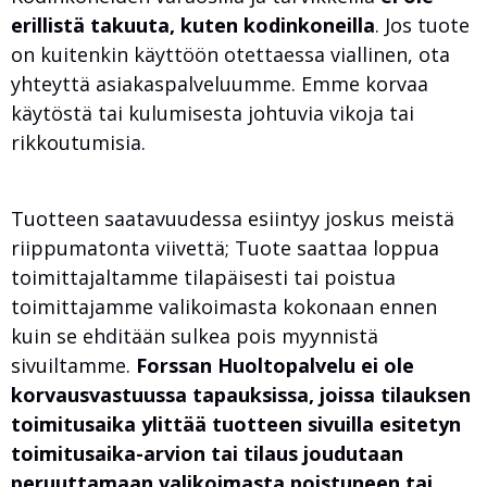
erillistä takuuta, kuten kodinkoneilla
. Jos tuote
on kuitenkin käyttöön otettaessa viallinen, ota
yhteyttä asiakaspalveluumme. Emme korvaa
käytöstä tai kulumisesta johtuvia vikoja tai
rikkoutumisia.
Tuotteen saatavuudessa esiintyy joskus meistä
riippumatonta viivettä; Tuote saattaa loppua
toimittajaltamme tilapäisesti tai poistua
toimittajamme valikoimasta kokonaan ennen
kuin se ehditään sulkea pois myynnistä
sivuiltamme.
Forssan Huoltopalvelu ei ole
korvausvastuussa tapauksissa, joissa tilauksen
toimitusaika ylittää tuotteen sivuilla esitetyn
toimitusaika-arvion tai tilaus joudutaan
peruuttamaan valikoimasta poistuneen tai