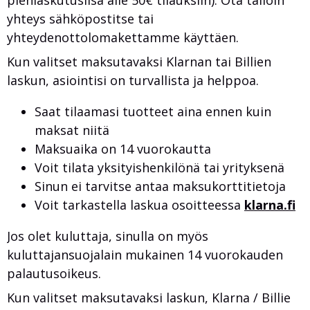
pienlaskutuslisä alle 50€ tilauksiin). Ota tällöin
yhteys sähköpostitse tai
yhteydenottolomakettamme käyttäen.
Kun valitset maksutavaksi Klarnan tai Billien
laskun, asiointisi on turvallista ja helppoa.
Saat tilaamasi tuotteet aina ennen kuin
maksat niitä
Maksuaika on 14 vuorokautta
Voit tilata yksityishenkilönä tai yrityksenä
Sinun ei tarvitse antaa maksukorttitietoja
Voit tarkastella laskua osoitteessa
klarna.fi
Jos olet kuluttaja, sinulla on myös
kuluttajansuojalain mukainen 14 vuorokauden
palautusoikeus.
Kun valitset maksutavaksi laskun, Klarna / Billie