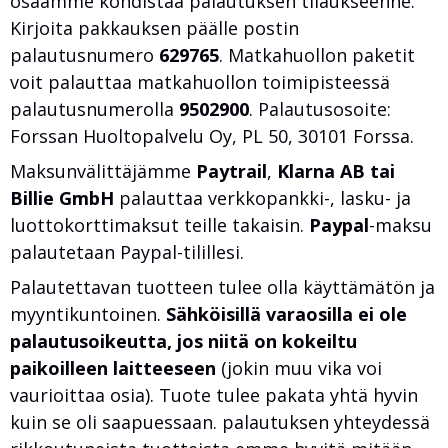
osaamme kohdistaa palautuksen tilaukseenne.
Kirjoita pakkauksen päälle postin
palautusnumero
629765
. Matkahuollon paketit
voit palauttaa matkahuollon toimipisteessä
palautusnumerolla
9502900
. Palautusosoite:
Forssan Huoltopalvelu Oy, PL 50, 30101 Forssa.
Maksunvälittäjämme
Paytrail
,
Klarna AB tai
Billie GmbH
palauttaa verkkopankki-, lasku- ja
luottokorttimaksut teille takaisin.
Paypal
-maksu
palautetaan Paypal-tilillesi.
Palautettavan tuotteen tulee olla käyttämätön ja
myyntikuntoinen.
Sähköisillä varaosilla ei ole
palautusoikeutta, jos niitä on kokeiltu
paikoilleen laitteeseen
(jokin muu vika voi
vaurioittaa osia). Tuote tulee pakata yhtä hyvin
kuin se oli saapuessaan. palautuksen yhteydessä