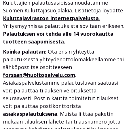
Kuluttajien palautusasioissa noudatamme
Suomen Kuluttajasuojalakia. Lisätietoja löydätte
Kuluttajaviraston Internetpalvelusta
.
Yritysmyynnissä palautuksista sovitaan erikseen.
Palautuksen voi tehdä alle 14 vuorokautta
tuotteen saapumisesta.
Kuinka palautan:
Ota ensin yhteyttä
palautuksesta yhteydenottolomakkeellamme tai
sähköpostitse osoitteeseen
forssan@huoltopalvelu.com
.
Asiakaspalvelustamme palautusluvan saatuasi
voit palauttaa tilauksen veloituksetta
seuraavasti: Postin kautta toimitetut tilaukset
voit palauttaa postikonttorista
asiakaspalautuksena
. Muista liittää paketin
mukaan tilauksen lähete tai tilausnumero jotta