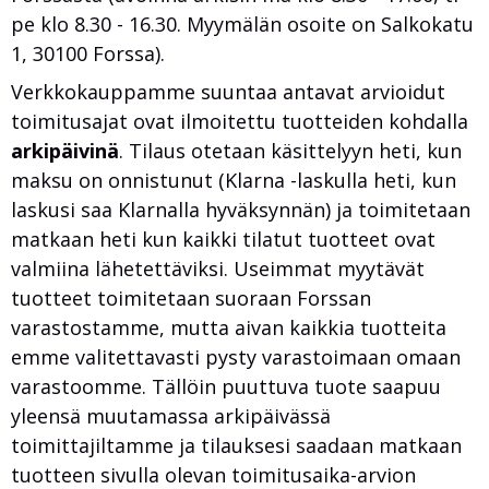
pe klo 8.30 - 16.30. Myymälän osoite on Salkokatu
1, 30100 Forssa).
Verkkokauppamme suuntaa antavat arvioidut
toimitusajat ovat ilmoitettu tuotteiden kohdalla
arkipäivinä
. Tilaus otetaan käsittelyyn heti, kun
maksu on onnistunut (Klarna -laskulla heti, kun
laskusi saa Klarnalla hyväksynnän) ja toimitetaan
matkaan heti kun kaikki tilatut tuotteet ovat
valmiina lähetettäviksi. Useimmat myytävät
tuotteet toimitetaan suoraan Forssan
varastostamme, mutta aivan kaikkia tuotteita
emme valitettavasti pysty varastoimaan omaan
varastoomme. Tällöin puuttuva tuote saapuu
yleensä muutamassa arkipäivässä
toimittajiltamme ja tilauksesi saadaan matkaan
tuotteen sivulla olevan toimitusaika-arvion