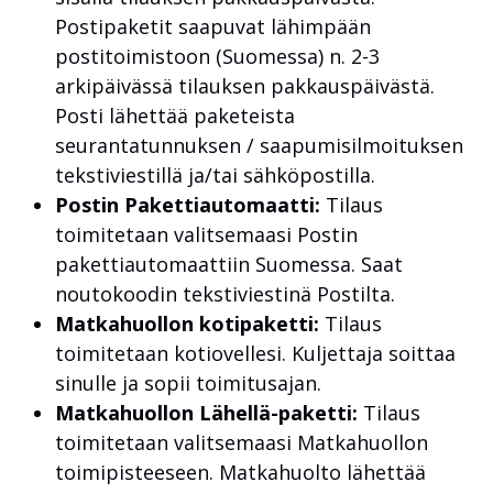
Postipaketit saapuvat lähimpään
postitoimistoon (Suomessa) n. 2-3
arkipäivässä tilauksen pakkauspäivästä.
Posti lähettää paketeista
seurantatunnuksen / saapumisilmoituksen
tekstiviestillä ja/tai sähköpostilla.
Postin Pakettiautomaatti:
Tilaus
toimitetaan valitsemaasi Postin
pakettiautomaattiin Suomessa. Saat
noutokoodin tekstiviestinä Postilta.
Matkahuollon kotipaketti:
Tilaus
toimitetaan kotiovellesi. Kuljettaja soittaa
sinulle ja sopii toimitusajan.
Matkahuollon Lähellä-paketti:
Tilaus
toimitetaan valitsemaasi Matkahuollon
toimipisteeseen. Matkahuolto lähettää