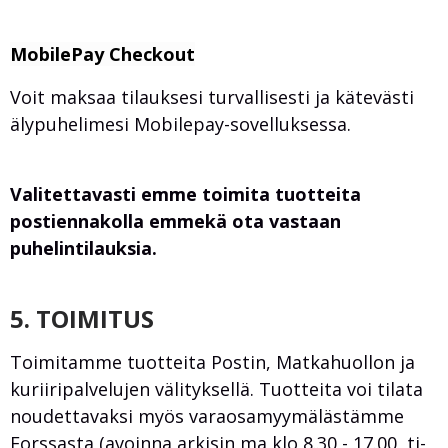
MobilePay Checkout
Voit maksaa tilauksesi turvallisesti ja kätevästi
älypuhelimesi Mobilepay-sovelluksessa.
Valitettavasti emme toimita tuotteita
postiennakolla emmekä ota vastaan
puhelintilauksia.
5. TOIMITUS
Toimitamme tuotteita Postin, Matkahuollon ja
kuriiripalvelujen välityksellä. Tuotteita voi tilata
noudettavaksi myös varaosamyymälästämme
Forssasta (avoinna arkisin ma klo 8.30 - 17.00, ti-