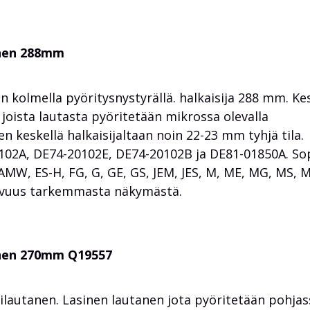
anen 288mm
n kolmella pyöritysnystyrällä. halkaisija 288 mm. Ke
 joista lautasta pyöritetään mikrossa olevalla
n keskellä halkaisijaltaan noin 22-23 mm tyhjä tila.
0102A, DE74-20102E, DE74-20102B ja DE81-01850A. Sop
W, ES-H, FG, G, GE, GS, JEM, JES, M, ME, MG, MS, 
opivuus tarkemmasta näkymästä.
anen 270mm Q19557
ilautanen. Lasinen lautanen jota pyöritetään pohjas