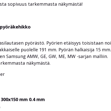
ista sopivuus tarkemmasta näkymästä!
 pyöräkehikko
ilautasen pyörästö. Pyörien etäisyys toisistaan no
kkaiselle puolelle 191 mm. Pyörän halkaisija 15 mm
en Samsung AMW, GE, GW, ME, MW -sarjan malliin.
 tarkemmasta näkymästä.
ler
y 300x150 mm 0.4 mm
0