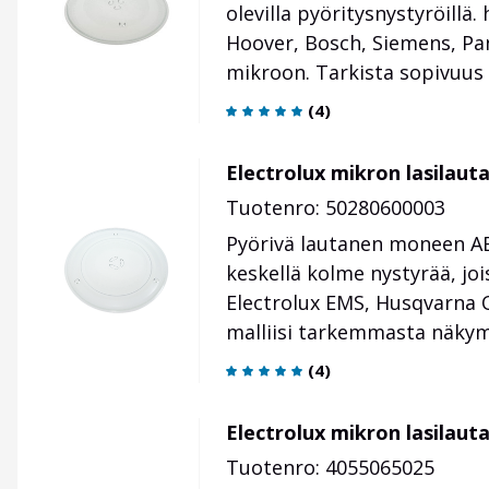
olevilla pyöritysnystyröillä
Hoover, Bosch, Siemens, Pan
mikroon. Tarkista sopivuus
(
4
)
Electrolux mikron lasilau
Tuotenro: 50280600003
Pyörivä lautanen moneen AEG
keskellä kolme nystyrää, jo
Electrolux EMS, Husqvarna Q
malliisi tarkemmasta näkym
(
4
)
Electrolux mikron lasilau
Tuotenro: 4055065025