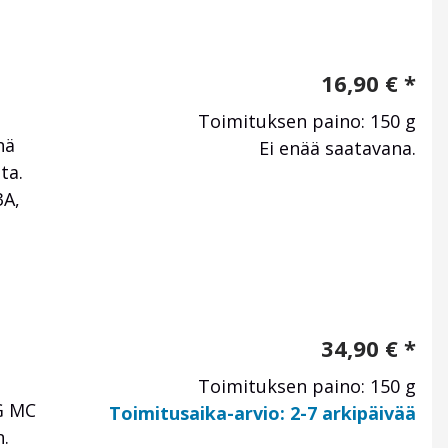
16,90
€
*
Toimituksen paino: 150 g
hä
Ei enää saatavana.
ta.
3A,
34,90
€
*
Toimituksen paino: 150 g
EG MC
Toimitusaika-arvio: 2-7 arkipäivää
n.