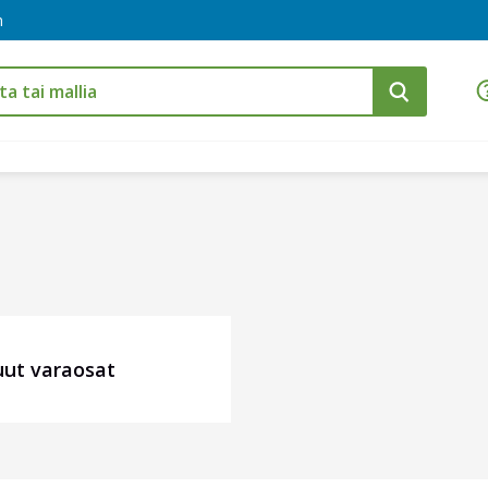
m
ut varaosat