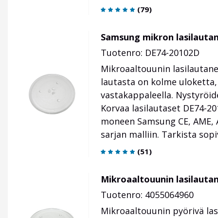
(
79
)
Samsung mikron lasilaut
Tuotenro: DE74-20102D
Mikroaaltouunin lasilautane
lautasta on kolme uloketta,
vastakappaleella. Nystyröide
Korvaa lasilautaset DE74-2
moneen Samsung CE, AME, AM
sarjan malliin. Tarkista s
(
51
)
Mikroaaltouunin lasilaut
Tuotenro: 4055064960
Mikroaaltouunin pyörivä las