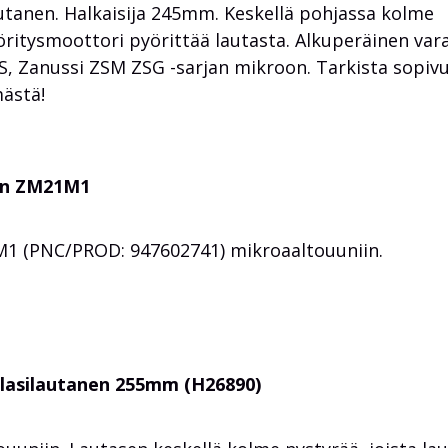
utanen. Halkaisija 245mm. Keskellä pohjassa kolme
yöritysmoottori pyörittää lautasta. Alkuperäinen var
 Zanussi ZSM ZSG -sarjan mikroon. Tarkista sopiv
ästä!
nen ZM21M1
M1 (PNC/PROD: 947602741) mikroaaltouuniin.
lasilautanen 255mm (H26890)