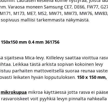
uuniin. Lautasen keskellä kolme nystyrää, joista la
5 mm. Varaosa moneen Samsung CE7, DE66, FW77, G2
M171, M173, ME7, MS2, MW71, MW73, MW76, MW83,
ta sopivuus malliisi tarkemmasta näkymästä.
y 150x150 mm 0.4 mm 361756
 sijaitseva Mica-levy. Kiillelevy saattaa vioittua ras
vaihtaa. Leikkaa tästä arkista sopivan kokoinen levy
istuu parhaiten mattoveitsellä suoraa reunaa vaste
ovasti leikaten hyvän lopputuloksen.
150 x 150 mm,
n
mikrokupua
mikroa käyttäessä jotta rasva ei pääs
 rasvaroiskeet voit pyyhkiä levyn pinnalta nahkealla