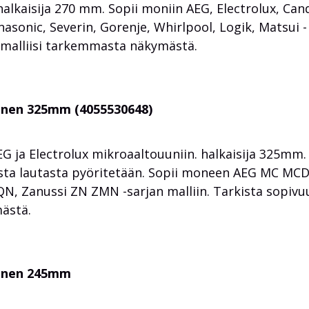
. halkaisija 270 mm. Sopii moniin AEG, Electrolux, Can
asonic, Severin, Gorenje, Whirlpool, Logik, Matsui -
 malliisi tarkemmasta näkymästä.
tanen 325mm (4055530648)
 ja Electrolux mikroaaltouuniin. halkaisija 325mm.
ista lautasta pyöritetään. Sopii moneen AEG MC MCD
N, Zanussi ZN ZMN -sarjan malliin. Tarkista sopivu
ästä.
tanen 245mm