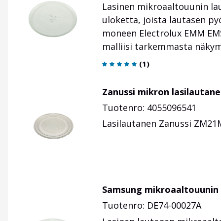
Lasinen mikroaaltouunin la
uloketta, joista lautasen p
moneen Electrolux EMM EMS,
malliisi tarkemmasta näkym
(
1
)
Zanussi mikron lasilauta
Tuotenro: 4055096541
Lasilautanen Zanussi ZM21
Samsung mikroaaltouunin 
Tuotenro: DE74-00027A