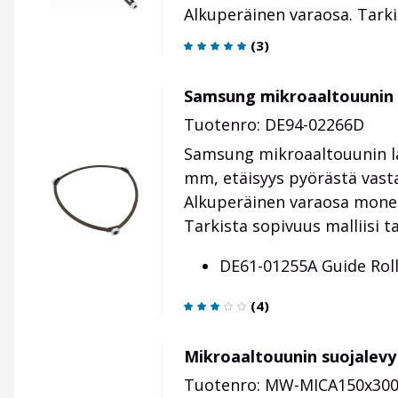
Alkuperäinen varaosa. Tark
(
3
)
Samsung mikroaaltouunin
Tuotenro: DE94-02266D
Samsung mikroaaltouunin las
mm, etäisyys pyörästä vasta
Alkuperäinen varaosa mone
Tarkista sopivuus malliisi
DE61-01255A Guide Rol
(
4
)
Mikroaaltouunin suojalev
Tuotenro: MW-MICA150x30