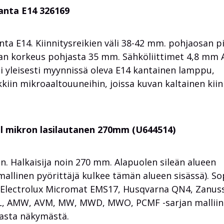
anta E14 326169
a E14. Kiinnitysreikien väli 38-42 mm. pohjaosan p
n korkeus pohjasta 35 mm. Sähköliittimet 4,8 mm 
 yleisesti myynnissä oleva E14 kantainen lamppu,
kiin mikroaaltouuneihin, joissa kuvan kaltainen kiin
ol mikron lasilautanen 270mm (U644514)
n. Halkaisija noin 270 mm. Alapuolen sileän alueen
allinen pyörittäjä kulkee tämän alueen sisässä). So
lectrolux Micromat EMS17, Husqvarna QN4, Zanuss
L, AMW, AVM, MW, MWD, MWO, PCMF -sarjan malliin
asta näkymästä.