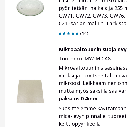
Lasinen lautanen mikroaalto
pyöritetään. halkaisija 25
GW71, GW72, GW73, GW76, 
C21 -sarjan malliin. Tarkis
(
14
)
Mikroaaltouunin suojalev
Tuotenro: MW-MICA8
Mikroaaltouunin sisäseinässä
vuoksi ja tarvitsee tällöin 
mikroosi. Leikkaaminen onn
mutta myös saksilla saa var
paksuus 0.4mm.
Suosittelemme käyttämää
mica-levyn pinnalle. tuoreet
keittiöpyyhkeellä.