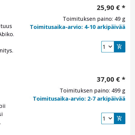
25,90
€
*
Toimituksen paino: 49 g
ituus
Toimitusaika-arvio: 4-10 arkipäivää
Abiko.
nitys.
37,00
€
*
Toimituksen paino: 499 g
Toimitusaika-arvio: 2-7 arkipäivää
pii
i
.