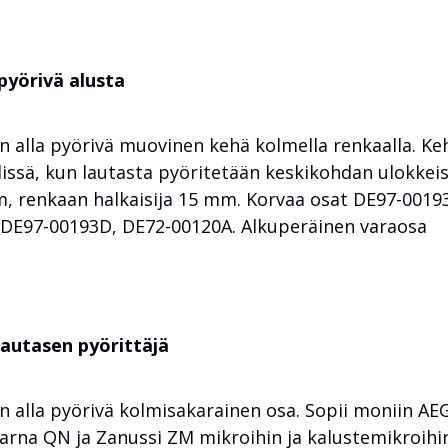
yörivä alusta
n alla pyörivä muovinen kehä kolmella renkaalla. Ke
lissä, kun lautasta pyöritetään keskikohdan ulokkeis
m, renkaan halkaisija 15 mm. Korvaa osat DE97-0019
 DE97-00193D, DE72-00120A.
Alkuperäinen varaosa
lautasen pyörittäjä
n alla pyörivä kolmisakarainen osa. Sopii moniin A
arna QN ja Zanussi ZM mikroihin ja kalustemikroihi