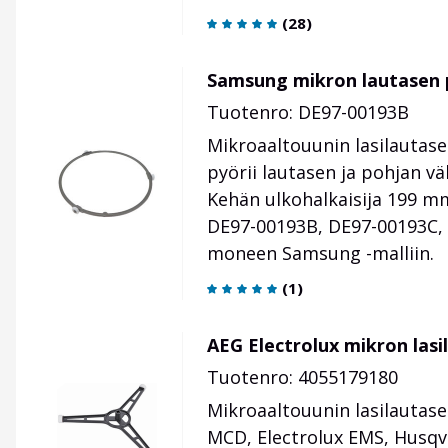
(
28
)
Samsung mikron lautasen p
Tuotenro: DE97-00193B
Mikroaaltouunin lasilautase
pyörii lautasen ja pohjan vä
Kehän ulkohalkaisija 199 m
DE97-
00193B,
DE97-00193C,
moneen Samsung -malliin.
(
1
)
AEG Electrolux mikron lasi
Tuotenro: 4055179180
Mikroaaltouunin lasilautase
MCD, Electrolux EMS, Husqv