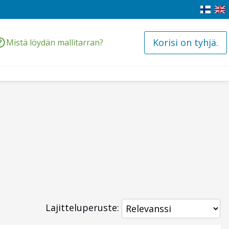
Korisi on tyhjä.
Mistä löydän mallitarran?
Lajitteluperuste: