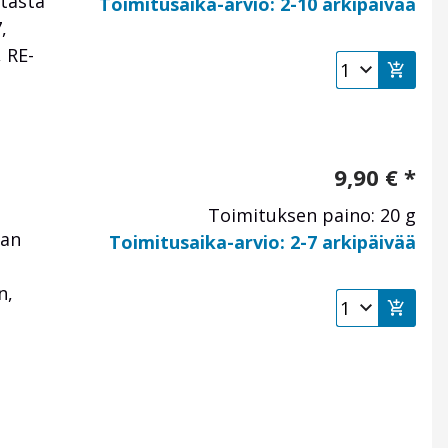
utasta
Toimitusaika-arvio: 2-10 arkipäivää
7,
 RE-
9,90
€
*
Toimituksen paino: 20 g
van
Toimitusaika-arvio: 2-7 arkipäivää
n,
e