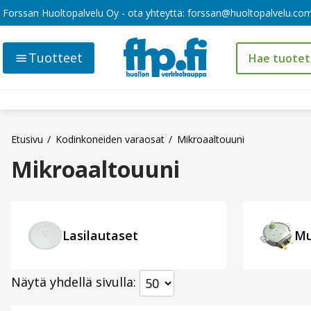
Forssan Huoltopalvelu Oy - ota yhteyttä:
forssan@huoltopalvelu.co
Tuotteet
Etusivu
Kodinkoneiden varaosat
Mikroaaltouuni
Mikroaaltouuni
Lasilautaset
Mu
Näytä yhdellä sivulla