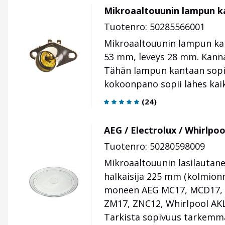
Mikroaaltouunin lampun k
Tuotenro: 50285566001
Mikroaaltouunin lampun kant
53 mm, leveys 28 mm. Kanna
Tähän lampun kantaan sopii
kokoonpano sopii lähes kaik
(
24
)
AEG / Electrolux / Whirlpo
Tuotenro: 50280598009
Mikroaaltouunin lasilautane
halkaisija 225 mm (kolmionm
moneen AEG MC17, MCD17, E
ZM17, ZNC12, Whirlpool AK
Tarkista sopivuus tarkemm