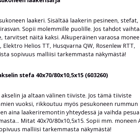
sukoneen laakerisarja
ukoneen laakeri. Sisältää laakerin pesineen, stefat,
rirasvan. Sopii molemmille puolille. Jos tahdot vaihta
e, tarvitset näitä kaksi. Alkuperäinen varaosa mone
, Elektro Helios TT, Husqvarna QW, Rosenlew RTT,
kista sopivuus malliisi tarkemmasta näkymästä!
elin stefa 40x70/80x10,5x15 (603260)
lin ja altaan välinen tiiviste. Jos tämä tiiviste
äämien vuoksi, rikkoutuu myös pesukoneen rummun
uteen aina laakeriremontin yhteydessä ja vaihda pesu
asta... Mitat 40x70/80x10,5x15. Sopii mm. moneen
sopivuus malliisi tarkemmasta näkymästä!