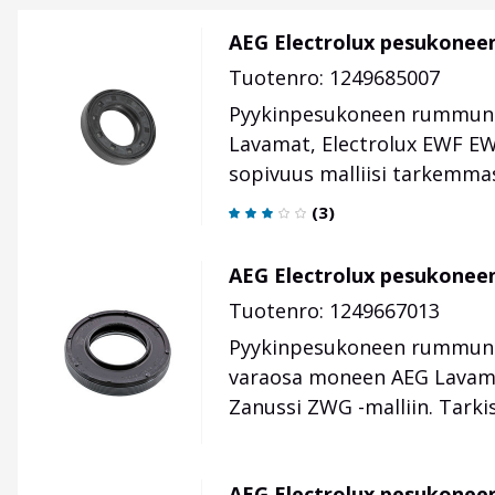
AEG Electrolux pesukoneen
Tuotenro: 1249685007
Pyykinpesukoneen rummun a
Lavamat, Electrolux EWF EW
sopivuus malliisi tarkemma
(
3
)
AEG Electrolux pesukoneen
Tuotenro: 1249667013
Pyykinpesukoneen rummun ak
varaosa moneen AEG Lavama
Zanussi ZWG -malliin. Tark
AEG Electrolux pesukonee