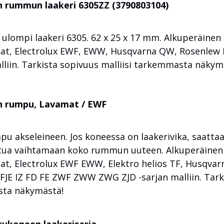
 rummun laakeri 6305ZZ (3790803104)
ompi laakeri 6305. 62 x 25 x 17 mm. Alkuperäinen
t, Electrolux EWF, EWW, Husqvarna QW, Rosenlew 
liin. Tarkista sopivuus malliisi tarkemmasta näkym
n rumpu, Lavamat / EWF
 akseleineen. Jos koneessa on laakerivika, saatta
outua vaihtamaan koko rummun uuteen. Alkuperäinen
, Electrolux EWF EWW, Elektro helios TF, Husqvar
FJE IZ FD FE ZWF ZWW ZWG ZJD -sarjan malliin. Tark
sta näkymästä!