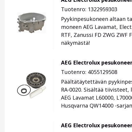
Tuotenro: 1322959303
Pyykinpesukoneen altaan tak
moneen AEG Lavamat, Electr
RTF, Zanussi FD ZWG ZWF FS
näkymästä!
AEG Electrolux pesukoneen
Tuotenro: 4055129508
Päältätäytettävän pyykinpe
RA-0020. Sisältää tiivisteet
AEG Lavamat L60000, L70000
Husqvarna QW14000 -sarjan m
AEG Electrolux pesukoneen