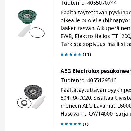
Tuotenro: 4055070744
Päältä täytettävän pyykinp
oikealle puolelle (hihnapyörä
laakerirasvan. Alkuperäin
EWB, Elektro Helios TT1200
Tarkista sopivuus malliisi
(
11
)
AEG Electrolux pesukoneen
Tuotenro: 4055129516
Päältätäytettävän pyykinp
504-RA-0020. Sisältää tiivist
moneen AEG Lavamat L60000,
Husqvarna QW14000 -sarjan m
(
1
)