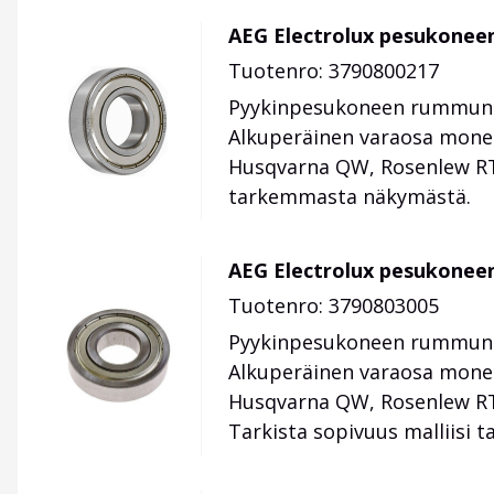
AEG Electrolux pesukonee
Tuotenro: 3790800217
Pyykinpesukoneen rummun l
Alkuperäinen varaosa monee
Husqvarna QW, Rosenlew RTF
tarkemmasta näkymästä.
AEG Electrolux pesukonee
Tuotenro: 3790803005
Pyykinpesukoneen rummun si
Alkuperäinen varaosa mone
Husqvarna QW, Rosenlew RTF
Tarkista sopivuus malliisi