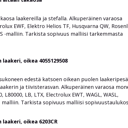
aosa laakereilla ja stefalla. Alkuperäinen varaosa
olux EWF, Elektro Helios TF, Husqvarna QW, Rosen
 -malliin. Tarkista sopivuus malliisi tarkemmasta
 laakeri, oikea 4055129508
sukoneen edestä katsoen oikean puolen laakeripesä
, laakerin ja tiivisterasvan. Alkuperäinen varaosa mo
, L80000, LB, LTX, Electrolux EWT, WAGL, WASL,
alliin. Tarkista sopivuus malliisi sopivuustaulukos
 laakeri, oikea 6203CR