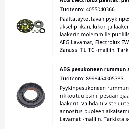
AEG Electrolux päältät. pe
Tuotenro: 4055040366
Päältätäytettävän pyykinpes
akseliprikan, lukon ja laake
laakerin molemmille puolill
AEG Lavamat, Electrolux EW
Zanussi TL TC -malliin. Tar
AEG pesukoneen rummun aks
Tuotenro: 8996454305385
Pyykinpesukoneen rummun akse
rikkoutuu esim. pesuainej
laakerit. Vaihda tiiviste u
annostus puoleen aikaisemm
Lavamat -malliin. Tarkista 