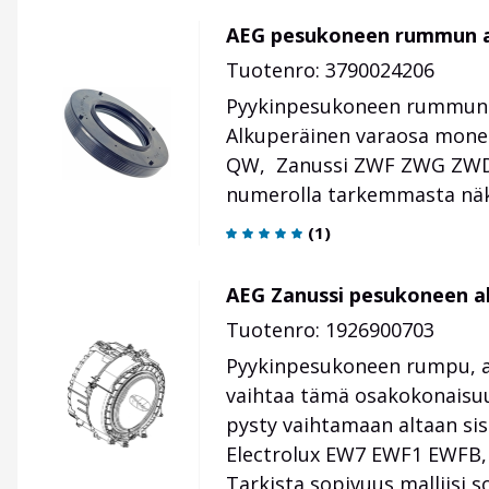
AEG pesukoneen rummun aks
Tuotenro: 3790024206
Pyykinpesukoneen rummun aks
Alkuperäinen varaosa mon
QW, Zanussi ZWF ZWG ZWD -m
numerolla tarkemmasta nä
(
1
)
AEG Zanussi pesukoneen a
Tuotenro: 1926900703
Pyykinpesukoneen rumpu, aks
vaihtaa tämä osakokonaisuus
pysty vaihtamaan altaan si
Electrolux EW7 EWF1 EWFB, 
Tarkista sopivuus malliisi 