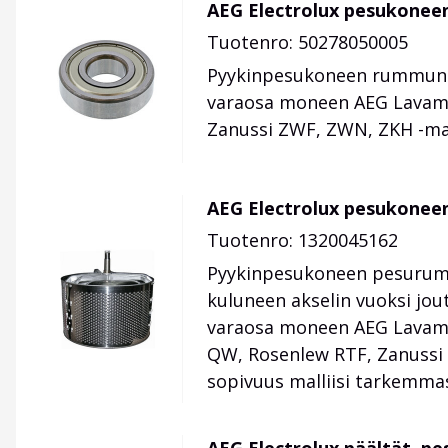
AEG Electrolux pesukoneen
Tuotenro: 50278050005
Pyykinpesukoneen rummun ul
varaosa moneen AEG Lavama
Zanussi ZWF, ZWN, ZKH -mal
AEG Electrolux pesukonee
Tuotenro: 1320045162
Pyykinpesukoneen pesurumpu
kuluneen akselin vuoksi j
varaosa moneen AEG Lavamat
QW, Rosenlew RTF, Zanussi 
sopivuus malliisi tarkemma