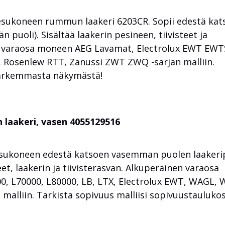
esukoneen rummun laakeri 6203CR. Sopii edestä kat
n puoli). Sisältää laakerin pesineen, tiivisteet ja
en varaosa moneen AEG Lavamat, Electrolux EWT EWT
, Rosenlew RTT, Zanussi ZWT ZWQ -sarjan malliin.
 tarkemmasta näkymästä!
 laakeri, vasen 4055129516
esukoneen edestä katsoen vasemman puolen laakeri
eet, laakerin ja tiivisterasvan. Alkuperäinen varaosa
 L70000, L80000, LB, LTX, Electrolux EWT, WAGL, 
alliin. Tarkista sopivuus malliisi sopivuustaulukos