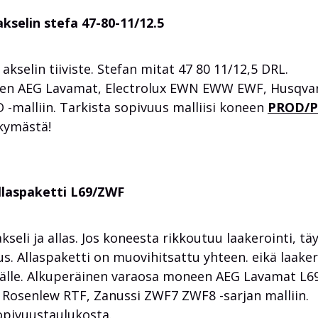
elin stefa 47-80-11/12.5
elin tiiviste. Stefan mitat 47 80 11/12,5 DRL.
een AEG Lavamat, Electrolux EWN EWW EWF, Husqva
alliin. Tarkista sopivuus malliisi koneen
PROD/
kymästä!
llaspaketti L69/ZWF
eli ja allas. Jos koneesta rikkoutuu laakerointi, tä
. Allaspaketti on muovihitsattu yhteen. eikä laaker
sälle. Alkuperäinen varaosa moneen AEG Lavamat L6
Rosenlew RTF, Zanussi ZWF7 ZWF8 -sarjan malliin.
sopivuustaulukosta.