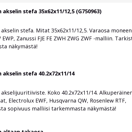
 akselin stefa 35x62x11/12,5 (G750963)
kselin stefa. Mitat 35x62x11/12,5. Varaosa monee
 EWP, Zanussi FJE FE ZWH ZWG ZWF -malliin. Tarkis
sta näkymästä!
 akselin stefa 40.2x72x11/14
selijuuritiiviste. Koko 40.2x72x11/14. Alkuperäine
t, Electrolux EWF, Husqvarna QW, Rosenlew RTF,
ista sopivuus malliisi tarkemmasta näkymästä!
n altaan takaosa