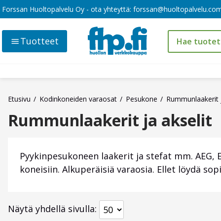
Forssan Huoltopalvelu Oy - ota yhteyttä:
forssan@huoltopalvelu.co
Tuotteet
Etusivu
Kodinkoneiden varaosat
Pesukone
Rummunlaakerit j
Rummunlaakerit ja akselit
Pyykinpesukoneen laakerit ja stefat mm. AEG, E
koneisiin. Alkuperäisiä varaosia. Ellet löydä so
Näytä yhdellä sivulla