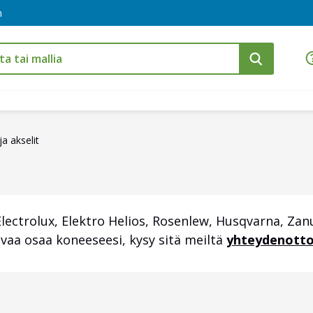
m
a akselit
lectrolux, Elektro Helios, Rosenlew, Husqvarna, Zanu
pivaa osaa koneeseesi, kysy sitä meiltä
yhteydenotto