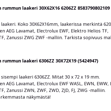
n rummun laakeri 30X62X16 6206ZZ 8583790802109
aakeri. Koko 30X62X16mm, laakerissa merkintä 620
n AEG Lavamat, Electrolux EWF, Elektro Helios TF,
, Zanussi ZWG ZWF -malliin. Tarkista sopivuus mall
n rummun laakeri 6306ZZ 30X72X19 (5424947)
sempi laakeri 6306ZZ. Mitat 30 x 72 x 19 mm.
en AEG Lavamat, Electrolux EWF WASL, EWN, EWW, 
, Zanussi ZWN, ZWF, ZWD, ZJD, FJ, ZWG -malliin.
 tarkemmasta näkymästä!