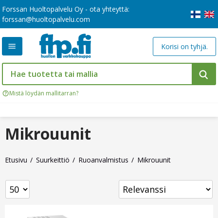
Forssan Huoltopalvelu Oy - ota yhteyttä:
forssan@huoltopalvelu.com
Korisi on tyhjä.
Mistä löydän mallitarran?
Mikrouunit
Etusivu
Suurkeittiö
Ruoanvalmistus
Mikrouunit