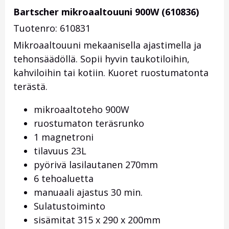
Bartscher mikroaaltouuni 900W (610836)
Tuotenro: 610831
Mikroaaltouuni mekaanisella ajastimella ja
tehonsäädöllä. Sopii hyvin taukotiloihin,
kahviloihin tai kotiin. Kuoret ruostumatonta
terästä.
mikroaaltoteho 900W
ruostumaton teräsrunko
1 magnetroni
tilavuus 23L
pyörivä lasilautanen 270mm
6 tehoaluetta
manuaali ajastus 30 min.
Sulatustoiminto
sisämitat 315 x 290 x 200mm