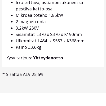
Irroitettava, astianpesukoneessa
pestävä katto-osa
Mikroaaltoteho 1,85kW
2 magnetronia
3,2kW 230V
Sisämitat L370 x S370 x K190mm
Ulkomitat L464 x S557 x K368mm
Paino 33,6kg
Kysy tarjous:
Yhteydenotto
*
Sisältää ALV 25,5%