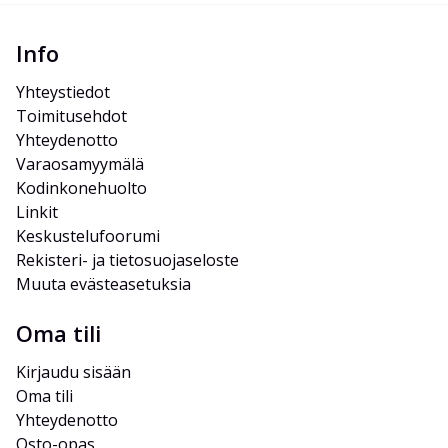
Info
Yhteystiedot
Toimitusehdot
Yhteydenotto
Varaosamyymälä
Kodinkonehuolto
Linkit
Keskustelufoorumi
Rekisteri- ja tietosuojaseloste
Muuta evästeasetuksia
Oma tili
Kirjaudu sisään
Oma tili
Yhteydenotto
Osto-opas