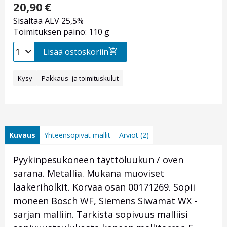
20,90
€
Sisältää ALV 25,5%
Toimituksen paino: 110 g
Lisää ostoskoriin
Kysy
Pakkaus- ja toimituskulut
Kuvaus
Yhteensopivat mallit
Arviot (2)
Pyykinpesukoneen täyttöluukun / oven
sarana. Metallia. Mukana muoviset
laakeriholkit. Korvaa osan 00171269. Sopii
moneen Bosch WF, Siemens Siwamat WX -
sarjan malliin. Tarkista sopivuus malliisi