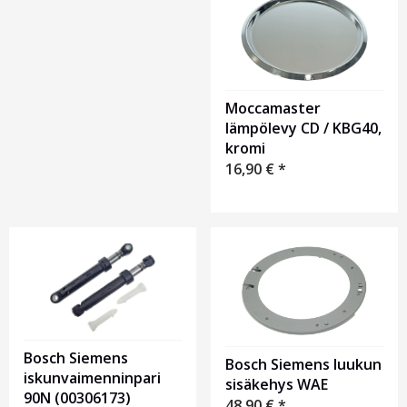
1
Moccamaster
lämpölevy CD / KBG40,
kromi
16,90
€
*
Bosch Siemens
Bosch Siemens luukun
iskunvaimenninpari
sisäkehys WAE
90N (00306173)
48,90
€
*