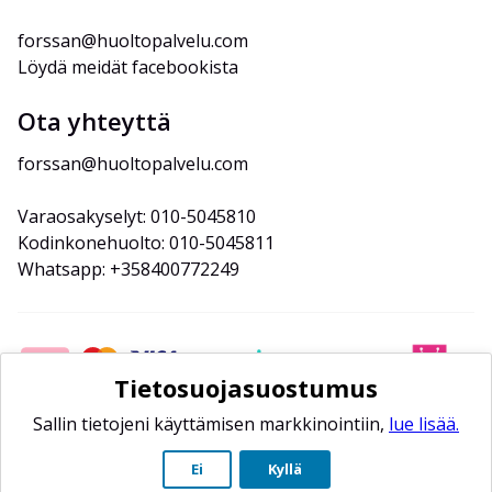
forssan@huoltopalvelu.com
Löydä meidät facebookista
Ota yhteyttä
forssan@huoltopalvelu.com
Varaosakyselyt: 010-5045810
Kodinkonehuolto: 010-5045811
Whatsapp: +358400772249
Tietosuojasuostumus
Sallin tietojeni käyttämisen markkinointiin,
lue lisää.
Ei
Kyllä