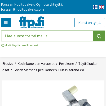
Forssan Huoltopalvelu Oy - ota yhteyttä:
forssan@huoltopalvelu.com
Korisi on tyhjä.
Mistä löydän mallitarran?
Etusivu
Kodinkoneiden varaosat
Pesukone
Täyttöluukun
osat
Bosch Siemens pesukoneen luukun sarana WF