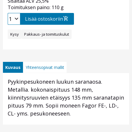
Sisältää ALV 25,5%
Toimituksen paino: 110 g
Lisää ostoskoriin
Kysy
Pakkaus- ja toimituskulut
Kuvaus
Yhteensopivat mallit
Pyykinpesukoneen luukun saranaosa.
Metallia. kokonaispituus 148 mm,
kiinnitysruuvien etäisyys 135 mm saranatapin
pituus 79 mm. Sopii moneen Fagor FE-, LD-,
CL- yms. pesukoneeseen.