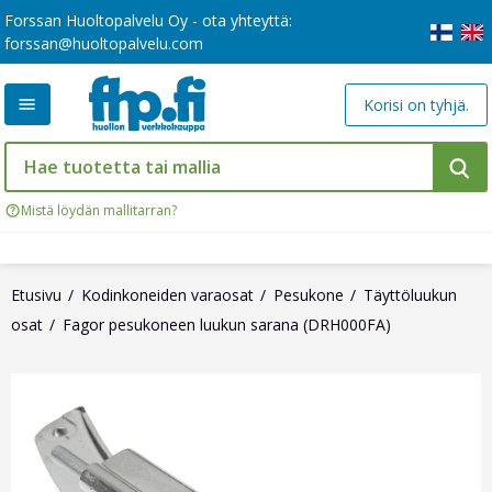
Forssan Huoltopalvelu Oy - ota yhteyttä:
forssan@huoltopalvelu.com
Korisi on tyhjä.
Mistä löydän mallitarran?
Etusivu
Kodinkoneiden varaosat
Pesukone
Täyttöluukun
osat
Fagor pesukoneen luukun sarana (DRH000FA)