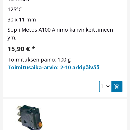
125
°
C
30 x 11 mm
Sopii Metos A100 Animo kahvinkeittimeen
ym.
15,90
€
*
Toimituksen paino: 100 g
Toimitusaika-arvio: 2-10 arkipäivää