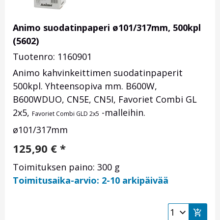
Animo suodatinpaperi ø101/317mm, 500kpl
(5602)
Tuotenro: 1160901
Animo kahvinkeittimen suodatinpaperit
500kpl. Yhteensopiva mm. B600W,
B600WDUO, CN5E, CN5I, Favoriet Combi GL
2x5,
-malleihin.
Favoriet Combi GLD 2x5
ø101/317mm
125,90
€
*
Toimituksen paino: 300 g
Toimitusaika-arvio: 2-10 arkipäivää