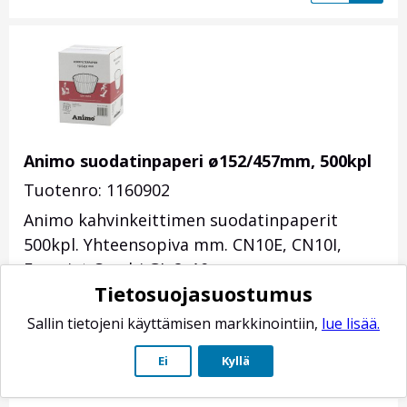
Animo suodatinpaperi ø152/457mm, 500kpl
Tuotenro: 1160902
Animo kahvinkeittimen suodatinpaperit
500kpl. Yhteensopiva mm. CN10E, CN10I,
Favoriet Combi GL 2x10,
-
Favoriet Combi GLD 2x10
Tietosuojasuostumus
malleihin.
Sallin tietojeni käyttämisen markkinointiin,
lue lisää.
ø152/457mm
Toimitusaika-arvio: 2-10 arkipäivää
Ei
Kyllä