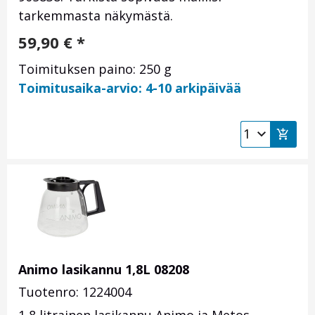
tarkemmasta näkymästä.
59,90
€
*
Toimituksen paino: 250 g
Toimitusaika-arvio: 4-10 arkipäivää
Animo lasikannu 1,8L 08208
Tuotenro: 1224004
1,8 litrainen lasikannu Animo ja Metos