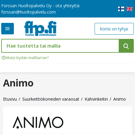
Forssan Huoltopalvelu Oy - ota yhteyttä:
forssan@huoltopalvelu.com
Korisi on tyhjä.
Mistä löydän mallitarran?
Animo
Etusivu
Suurkeittiökoneiden varaosat
Kahvinkeitin
Animo