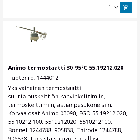
Animo termostaatti 30-95°C 55.19212.020
Tuotenro: 1444012
Yksivaiheinen termostaatti
suurtalouskeittiön kahvinkeittimiin,
termoskeittimiin, astianpesukoneisiin.
Korvaa osat Animo 03090, EGO 55.19212.020,
55.10212.100, 5519212020, 5510212100,
Bonnet 1244788, 905838, Thirode 1244788,
905838. Tarkista sopivuus malliisi