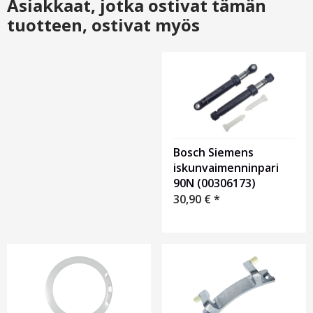
Asiakkaat, jotka ostivat tämän
tuotteen, ostivat myös
Otsikko
1
Bosch Siemens
iskunvaimenninpari
90N (00306173)
30,90
€
*