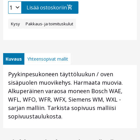
Lisää ostoskoriin
Kysy
Pakkaus- ja toimituskulut
Kuvaus
Yhteensopivat mallit
Pyykinpesukoneen täyttöluukun / oven
sisäpuolen muovikehys. Harmaata muovia.
Alkuperäinen varaosa moneen Bosch WAE,
WFL, WFO, WFR, WFX, Siemens WM, WXL -
sarjan malliin. Tarkista sopivuus malliisi
sopivuustaulukosta.