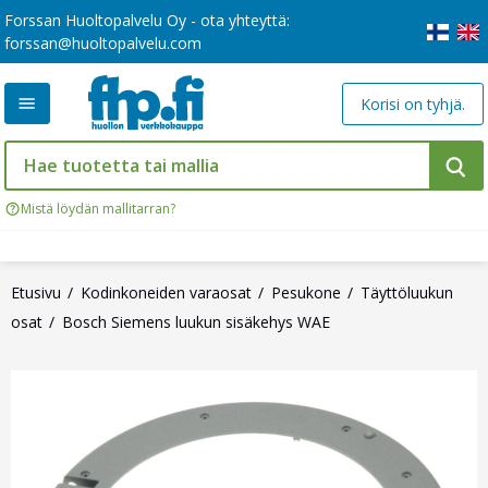
Forssan Huoltopalvelu Oy - ota yhteyttä:
forssan@huoltopalvelu.com
Korisi on tyhjä.
Mistä löydän mallitarran?
Etusivu
Kodinkoneiden varaosat
Pesukone
Täyttöluukun
osat
Bosch Siemens luukun sisäkehys WAE