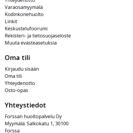
Yhteydenotto
Varaosamyymälä
Kodinkonehuolto
Linkit
Keskustelufoorumi
Rekisteri- ja tietosuojaseloste
Muuta evästeasetuksia
Oma tili
Kirjaudu sisään
Oma tili
Yhteydenotto
Osto-opas
Yhteystiedot
Forssan huoltopalvelu Oy
Myymälä: Salkokatu 1, 30100 
Forssa