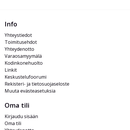
Info
Yhteystiedot
Toimitusehdot
Yhteydenotto
Varaosamyymälä
Kodinkonehuolto
Linkit
Keskustelufoorumi
Rekisteri- ja tietosuojaseloste
Muuta evästeasetuksia
Oma tili
Kirjaudu sisään
Oma tili