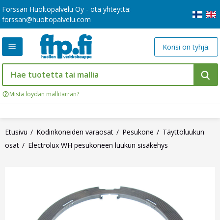
Forssan Huoltopalvelu Oy - ota yhteyttä:
forssan@huoltopalvelu.com
Korisi on tyhjä.
Mistä löydän mallitarran?
Etusivu
Kodinkoneiden varaosat
Pesukone
Täyttöluukun
osat
Electrolux WH pesukoneen luukun sisäkehys