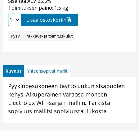
Sisältää ALV 25,5%
Toimituksen paino: 1,5 kg
Lisää ostoskoriin
Kysy
Pakkaus- ja toimituskulut
Kuvaus
Yhteensopivat mallit
Pyykinpesukoneen täyttöluukun sisäpuolen
kehys. Alkuperäinen varaosa moneen
Electrolux WH -sarjan malliin. Tarkista
sopivuus malliisi sopivuustaulukosta.