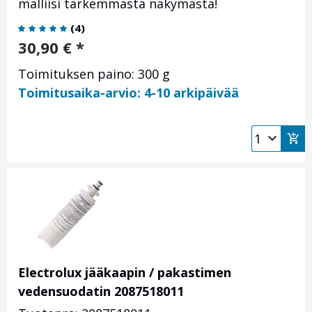
malliisi tarkemmasta näkymästä!
(
4
)
30,90
€
*
Toimituksen paino: 300 g
Toimitusaika-arvio: 4-10 arkipäivää
Electrolux jääkaapin / pakastimen
vedensuodatin 2087518011