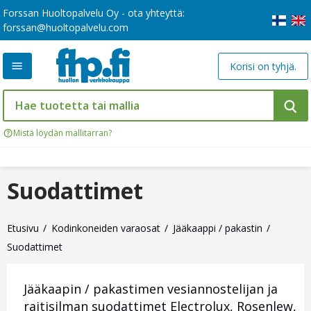
Forssan Huoltopalvelu Oy - ota yhteyttä:
forssan@huoltopalvelu.com
Korisi on tyhjä.
Mistä löydän mallitarran?
Suodattimet
Etusivu
Kodinkoneiden varaosat
Jääkaappi / pakastin
Suodattimet
Jääkaapin / pakastimen vesiannostelijan ja
raitisilman suodattimet Electrolux, Rosenlew,