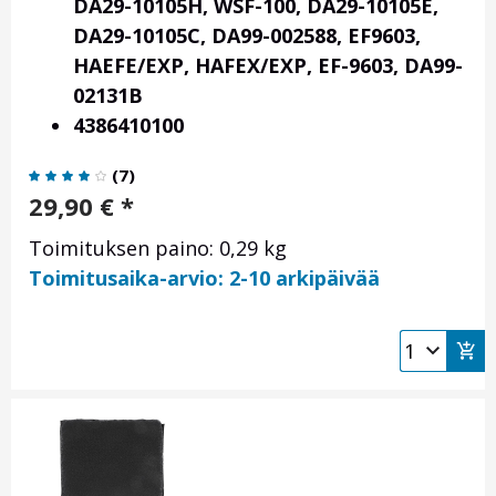
DA29-10105H, WSF-100, DA29-10105E,
DA29-10105C, DA99-002588, EF9603,
HAEFE/EXP, HAFEX/EXP,
EF-9603, DA99-
02131B
4386410100
(
7
)
29,90
€
*
Toimituksen paino: 0,29 kg
Toimitusaika-arvio: 2-10 arkipäivää