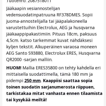
Tuotenro: 2087518011
Jääkaapin vesiannostelijan
vedensuodatinpatruuna RF378DMES. Sopii
juoma-annostelijalla tai jääpalakoneella
varustettuihin Electrolux, AEG ja husqvarna
jääkaappipakastimiin. Pituus 18cm, paksuus
4,5cm. katso tarkemmat kuvat nähdäksesi
kyljen tekstit. Alkuperäinen varaosa moneen
AEG Santo S93880, Electrolux ERES, Husqvarna
QR2000 -sarjan malliin.
HUOM!
Mallia ERES35800 on tehty kahdella eri
mittaisella suodattimella, tämä 180 mm ja
pidempi
250 mm
.
Kaappiisi saattaa sopia
toinen suodatin sarjanumerosta riippuen,
tarkistakaa mitat vanhasta ennen tilaamista
tai kysykää meiltä!