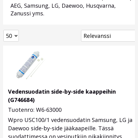
AEG, Samsung, LG, Daewoo, Husqvarna,
Zanussi yms.
Vedensuodatin side-by-side kaappeihin
(G746684)
Tuotenro: W6-63000
Wpro USC100/1 vedensuodatin Samsung, LG ja
Daewoo side-by-side jääkaapeille. Tässä
suodattimessa on vesiputkiin pikakiinnitys,