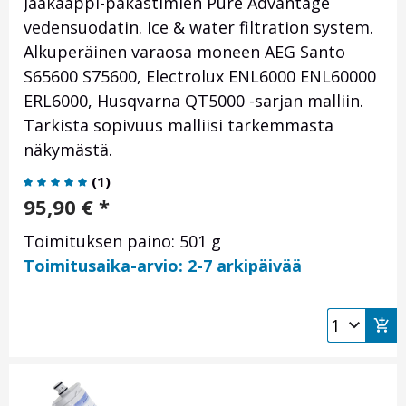
Jääkaappi-pakastimien Pure Advantage
vedensuodatin. Ice & water filtration system.
Alkuperäinen varaosa moneen AEG Santo
S65600 S75600, Electrolux ENL6000 ENL60000
ERL6000, Husqvarna QT5000 -sarjan malliin.
Tarkista sopivuus malliisi tarkemmasta
näkymästä.
(
1
)
95,90
€
*
Toimituksen paino: 501 g
Toimitusaika-arvio: 2-7 arkipäivää