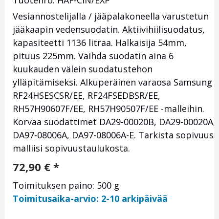
Tuotenro: HAF-CIN/EXP
Vesiannostelijalla / jääpalakoneella varustetun
jääkaapin vedensuodatin. Aktiivihiilisuodatus,
kapasiteetti 1136 litraa. Halkaisija 54mm,
pituus 225mm. Vaihda suodatin aina 6
kuukauden välein suodatustehon
ylläpitämiseksi. Alkuperäinen varaosa Samsung
RF24HSESCSR/EE, RF24FSEDBSR/EE,
RH57H90607F/EE, RH57H90507F/EE -malleihin.
Korvaa suodattimet DA29-00020B, DA29-00020A,
DA97-08006A, DA97-08006A-E. Tarkista sopivuus
malliisi sopivuustaulukosta.
72,90
€
*
Toimituksen paino: 500 g
Toimitusaika-arvio: 2-10 arkipäivää