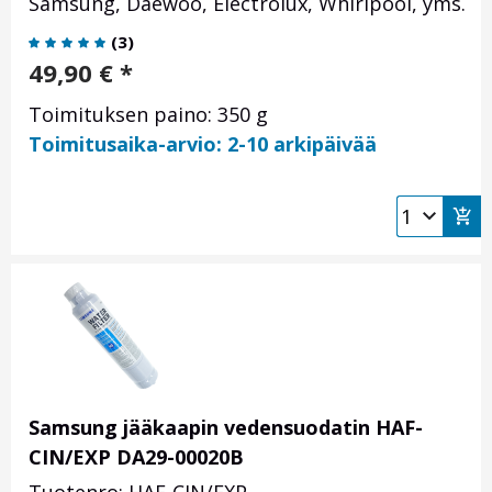
Samsung, Daewoo, Electrolux, Whirlpool, yms.
(
3
)
49,90
€
*
Toimituksen paino: 350 g
Toimitusaika-arvio: 2-10 arkipäivää
Samsung jääkaapin vedensuodatin HAF-
CIN/EXP DA29-00020B