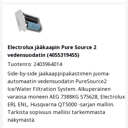
Electrolux jääkaapin Pure Source 2
vedensuodatin (4055319455)
Tuotenro: 2403964014
Side-by-side jääkaappipakastimen juoma-
automaatin vedensuodatin PureSource2
Ice/Water Filtration System. Alkuperäinen
varaosa moneen AEG 7388KG S75628, Electrolux
ERL ENL, Husqvarna QT5000 -sarjan malliin.
Tarkista sopivuus malliisi tarkemmasta
näkymästä.