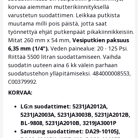
korvaa aiemman mutterikiinnityksellä
varustetun suodattimen. Leikkaa putkista
muutama milli pois päistä, jotta saat
työnnettyä ehjät putkenpäät pikakiinnikkeisiin.
Mitat 260 mm x 54 mm,
Vesiputkien paksuus
6,35 mm (1/4").
Veden painealue: 20 - 125 Psi.
Riittää 5500 litran suodattamiseen. Vaihda
suodatin uuteen aina 6 kk välein parhaan
suodatustehon ylläpitämiseksi. 484000008553,
C00379992.
KORVAA:
LG:n suodattimet: 5231JA2012A,
5231JA2003A, 5231JA3003B, 5231JA2012B,
BL-9808,
5231JA2010B, 3219JA3001P
Samsung suodattimet: DA29-10105J,