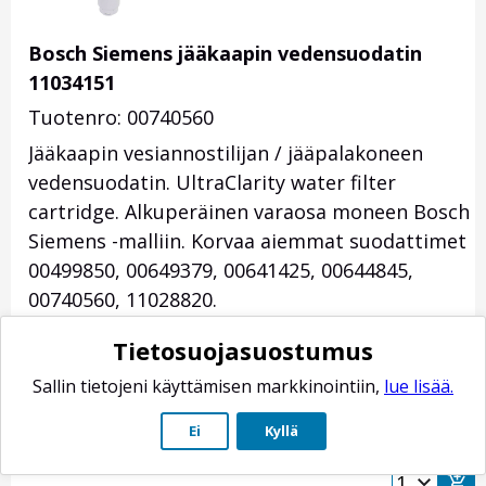
Bosch Siemens jääkaapin vedensuodatin
11034151
Tuotenro: 00740560
Jääkaapin vesiannostilijan / jääpalakoneen
vedensuodatin. UltraClarity water filter
cartridge. Alkuperäinen varaosa moneen Bosch
Siemens -malliin. Korvaa aiemmat suodattimet
00499850, 00649379, 00641425, 00644845,
00740560, 11028820.
88,90
€
*
Tietosuojasuostumus
Toimituksen paino: 200 g
Sallin tietojeni käyttämisen markkinointiin,
lue lisää.
Toimitusaika-arvio: 4-10 arkipäivää
Ei
Kyllä