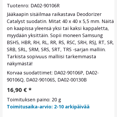
Tuotenro: DA02-90106R
Jääkaapin sisäilmaa raikastava Deodorizer
Catalyst suodatin. Mitat 40 x 40 x 5,5 mm. Näitä
on kaapissa yleensä yksi tai kaksi kappaletta,
myydään yksittäin. Sopii moneen Samsung
BSH5, HBR, RH, RL, RR, RS, RSC, SRH, RSJ, RT, SR,
SRB, SRL, SRM, SRS, SRT, TRS -sarjan malliin.
Tarkista sopivuus malliisi tarkemmasta
näkymästä!
Korvaa suodattimet: DA02-90106P, DA02-
90106Q, DA02-90106S, DA02-00130B
16,90
€
*
Toimituksen paino: 20 g
Toimitusaika-arvio: 2-10 arkipäivää