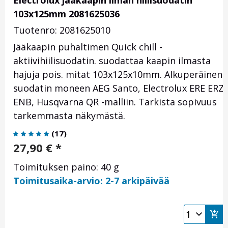
Electrolux jääkaapin ilman hiilisuodatin
103x125mm 2081625036
Tuotenro: 2081625010
Jääkaapin puhaltimen Quick chill -
aktiivihiilisuodatin. suodattaa kaapin ilmasta
hajuja pois. mitat 103x125x10mm. Alkuperäinen
suodatin moneen AEG Santo, Electrolux ERE ERZ
ENB, Husqvarna QR -malliin. Tarkista sopivuus
tarkemmasta näkymästä.
(
17
)
27,90
€
*
Toimituksen paino: 40 g
Toimitusaika-arvio: 2-7 arkipäivää