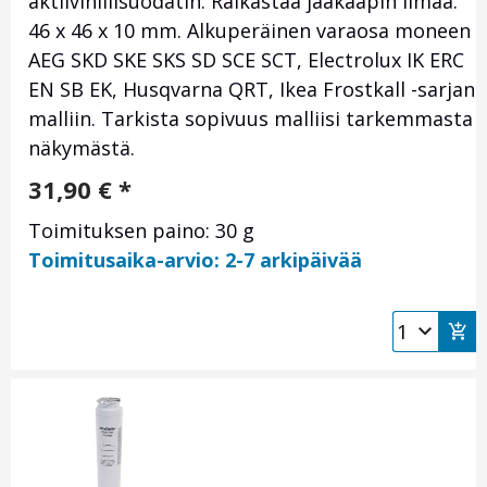
aktiivihiilisuodatin. Raikastaa jääkaapin ilmaa.
46 x 46 x 10 mm. Alkuperäinen varaosa moneen
AEG SKD SKE SKS SD SCE SCT, Electrolux IK ERC
EN SB EK, Husqvarna QRT, Ikea Frostkall -sarjan
malliin. Tarkista sopivuus malliisi tarkemmasta
näkymästä.
31,90
€
*
Toimituksen paino: 30 g
Toimitusaika-arvio: 2-7 arkipäivää