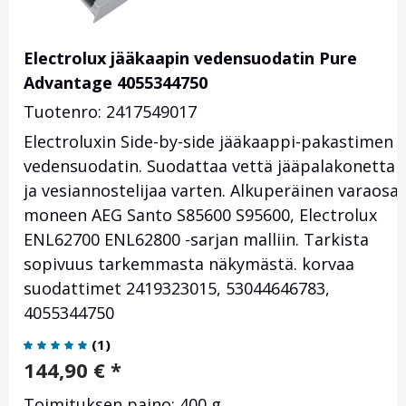
Electrolux jääkaapin vedensuodatin Pure
Advantage 4055344750
Tuotenro: 2417549017
Electroluxin Side-by-side jääkaappi-pakastimen
vedensuodatin. Suodattaa vettä jääpalakonetta
ja vesiannostelijaa varten. Alkuperäinen varaosa
moneen AEG Santo S85600 S95600, Electrolux
ENL62700 ENL62800 -sarjan malliin. Tarkista
sopivuus tarkemmasta näkymästä. korvaa
suodattimet
2419323015,
53044646783,
4055344750
(
1
)
144,90
€
*
Toimituksen paino: 400 g