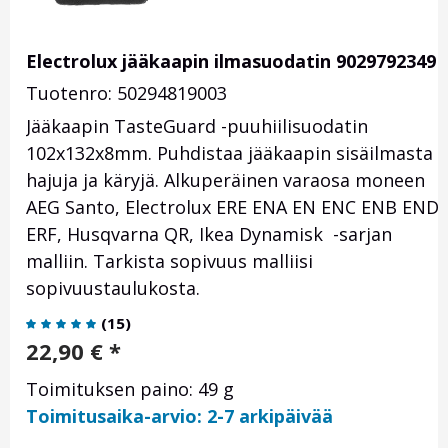
Electrolux jääkaapin ilmasuodatin 9029792349
Tuotenro: 50294819003
Jääkaapin TasteGuard -puuhiilisuodatin
102x132x8mm. Puhdistaa jääkaapin sisäilmasta
hajuja ja käryjä. Alkuperäinen varaosa moneen
AEG Santo, Electrolux ERE ENA EN ENC ENB END
ERF, Husqvarna QR, Ikea Dynamisk -sarjan
malliin. Tarkista sopivuus malliisi
sopivuustaulukosta.
(
15
)
22,90
€
*
Toimituksen paino: 49 g
Toimitusaika-arvio: 2-7 arkipäivää