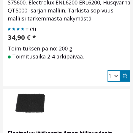
S75600, Electrolux ENL6200 ERL6200, Husqvarna
QT5000 -sarjan malliin. Tarkista sopivuus
malliisi tarkemmasta näkymästä.
(
1
)
34,90
€
*
Toimituksen paino: 200 g
Toimitusaika 2-4 arkipäivää.