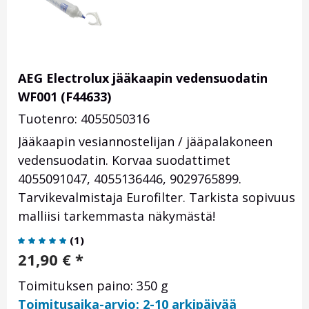
AEG Electrolux jääkaapin vedensuodatin
WF001 (F44633)
Tuotenro: 4055050316
Jääkaapin vesiannostelijan / jääpalakoneen
vedensuodatin. Korvaa suodattimet
4055091047, 4055136446, 9029765899.
Tarvikevalmistaja Eurofilter. Tarkista sopivuus
malliisi tarkemmasta näkymästä!
(
1
)
21,90
€
*
Toimituksen paino: 350 g
Toimitusaika-arvio: 2-10 arkipäivää