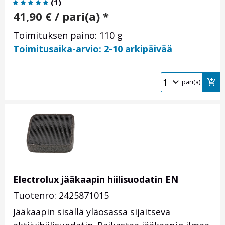
(
1
)
41,90
€
/ pari(a) *
Toimituksen paino: 110 g
Toimitusaika-arvio: 2-10 arkipäivää
pari(a)
Electrolux jääkaapin hiilisuodatin EN
Tuotenro: 2425871015
Jääkaapin sisällä yläosassa sijaitseva