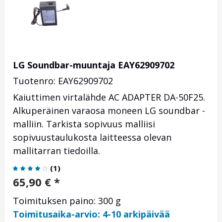
LG Soundbar-muuntaja EAY62909702
Tuotenro: EAY62909702
Kaiuttimen virtalähde AC ADAPTER DA-50F25.
Alkuperäinen varaosa moneen LG soundbar -
malliin. Tarkista sopivuus malliisi
sopivuustaulukosta laitteessa olevan
mallitarran tiedoilla.
(
1
)
65,90
€
*
Toimituksen paino: 300 g
Toimitusaika-arvio: 4-10 arkipäivää