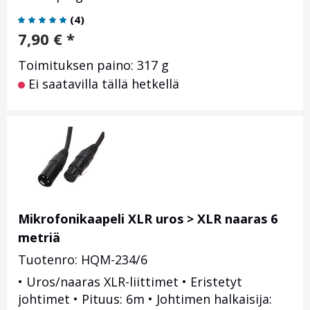
(
4
)
7,90
€
*
Toimituksen paino: 317 g
Ei saatavilla tällä hetkellä
Mikrofonikaapeli XLR uros > XLR naaras 6
metriä
Tuotenro: HQM-234/6
• Uros/naaras XLR-liittimet • Eristetyt
johtimet • Pituus: 6m • Johtimen halkaisija: