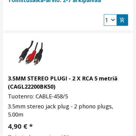
Toimitusaika-arvio: 2-7 arkipäivää
3.5MM STEREO PLUGI - 2 X RCA 5 metriä
(CAGL22200BK50)
Tuotenro: CABLE-458/5
3.5mm stereo jack plug - 2 phono plugs,
5.00m
4,90
€
*