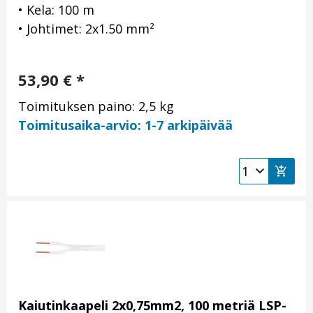
• Kela: 100 m
• Johtimet: 2x1.50 mm²
53,90
€
*
Toimituksen paino: 2,5 kg
Toimitusaika-arvio: 1-7 arkipäivää
Kaiutinkaapeli 2x0,75mm2, 100 metriä LSP-