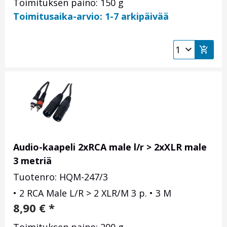
Toimituksen paino: 150 g
Toimitusaika-arvio: 1-7 arkipäivää
Audio-kaapeli 2xRCA male l/r > 2xXLR male
3 metriä
Tuotenro: HQM-247/3
• 2 RCA Male L/R > 2 XLR/M 3 p. • 3 M
8,90
€
*