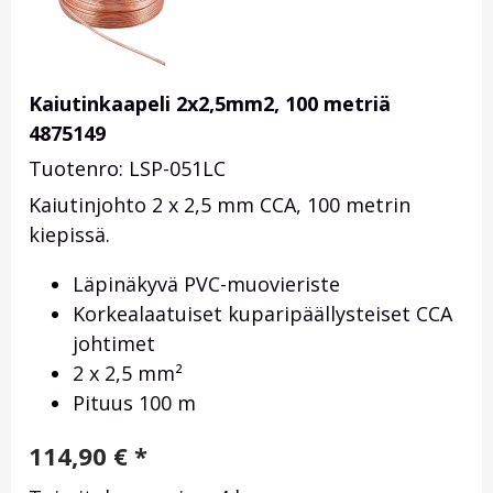
Kaiutinkaapeli 2x2,5mm2, 100 metriä
4875149
Tuotenro: LSP-051LC
Kaiutinjohto 2 x 2,5 mm CCA, 100 metrin
kiepissä.
Läpinäkyvä PVC-muovieriste
Korkealaatuiset kuparipäällysteiset CCA
johtimet
2 x 2,5 mm²
Pituus 100 m
114,90
€
*