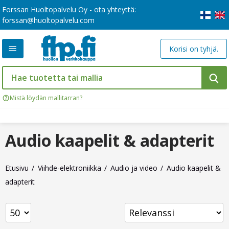
Forssan Huoltopalvelu Oy - ota yhteyttä:
forssan@huoltopalvelu.com
Korisi on tyhjä.
Mistä löydän mallitarran?
Audio kaapelit & adapterit
Etusivu
Viihde-elektroniikka
Audio ja video
Audio kaapelit &
adapterit