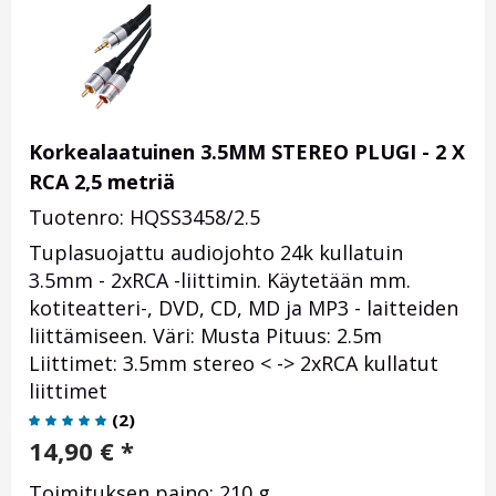
Korkealaatuinen 3.5MM STEREO PLUGI - 2 X
RCA 2,5 metriä
Tuotenro: HQSS3458/2.5
Tuplasuojattu audiojohto 24k kullatuin
3.5mm - 2xRCA -liittimin. Käytetään mm.
kotiteatteri-, DVD, CD, MD ja MP3 - laitteiden
liittämiseen. Väri: Musta Pituus: 2.5m
Liittimet: 3.5mm stereo < -> 2xRCA kullatut
liittimet
(
2
)
14,90
€
*
Toimituksen paino: 210 g