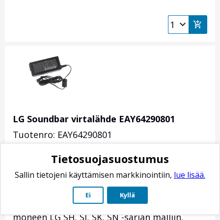
LG Soundbar virtalähde EAY64290801
Tuotenro: EAY64290801
Soundbar kaiuttimen virtalähde/muuntaja
Tietosuojasuostumus
25V DC. Ei sisällä verkkovirtajohtoa,
Sallin tietojeni käyttämisen markkinointiin,
lue lisää.
saatavana erikseen:
Virtajohto Euro - IEC320
C7 2,0m
. Korvaa
Ei
Kyllä
osan COV34411401. Alkuperäinen varaosa
moneen LG SH, SJ, SK, SN -sarjan malliin.