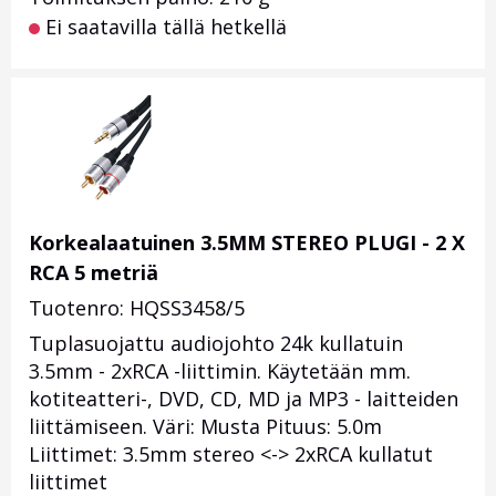
Ei saatavilla tällä hetkellä
Korkealaatuinen 3.5MM STEREO PLUGI - 2 X
RCA 5 metriä
Tuotenro: HQSS3458/5
Tuplasuojattu audiojohto 24k kullatuin
3.5mm - 2xRCA -liittimin. Käytetään mm.
kotiteatteri-, DVD, CD, MD ja MP3 - laitteiden
liittämiseen. Väri: Musta Pituus: 5.0m
Liittimet: 3.5mm stereo <-> 2xRCA kullatut
liittimet