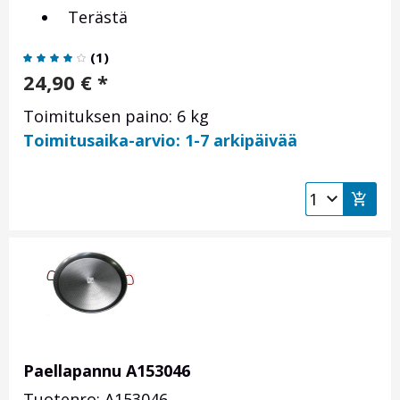
Terästä
(
1
)
24,90
€
*
Toimituksen paino: 6 kg
Toimitusaika-arvio: 1-7 arkipäivää
Paellapannu A153046
Tuotenro: A153046