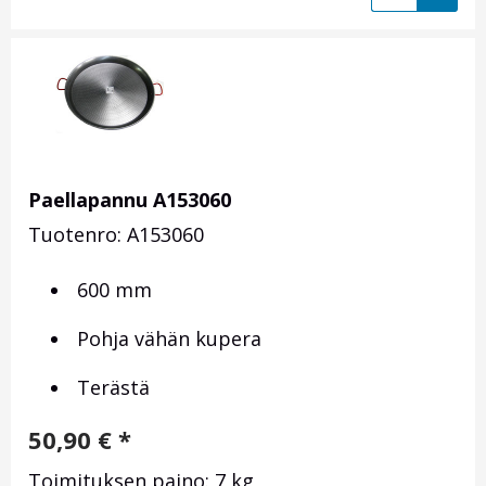
Paellapannu A153060
Tuotenro: A153060
600 mm
Pohja vähän kupera
Terästä
50,90
€
*
Toimituksen paino: 7 kg