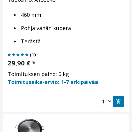
460 mm
Pohja vähän kupera
Terästä
(
1
)
29,90
€
*
Toimituksen paino: 6 kg
Toimitusaika-arvio: 1-7 arkipäivää