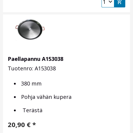
Paellapannu A153038
Tuotenro: A153038
380 mm
Pohja vähän kupera
Terästä
20,90
€
*