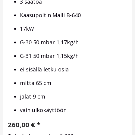
3 säätöä
Kaasupoltin Malli B-640
17kW
G-30 50 mbar 1,17kg/h
G-31 50 mbar 1,15kg/h
ei sisällä letku osia
mitta 65 cm
jalat 9 cm
vain ulkokäyttöön
260,00
€
*