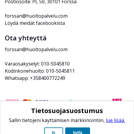
Postiosoite: PL 50, 30101 Forssa
forssan@huoltopalvelu.com
Löydä meidät facebookista
Ota yhteyttä
forssan@huoltopalvelu.com
Varaosakyselyt: 010-5045810
Kodinkonehuolto: 010-5045811
Whatsapp: +358400772249
Tietosuojasuostumus
Sallin tietojeni käyttämisen markkinointiin,
lue lisää.
Ei
Kyllä