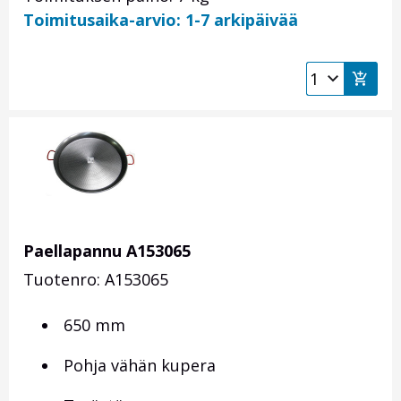
Toimitusaika-arvio: 1-7 arkipäivää
Paellapannu A153065
Tuotenro: A153065
650 mm
Pohja vähän kupera