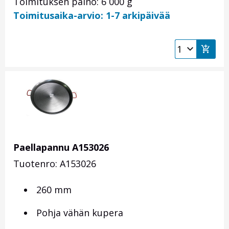
Toimituksen paino: 6 000 g
Toimitusaika-arvio: 1-7 arkipäivää
Paellapannu A153026
Tuotenro: A153026
260 mm
Pohja vähän kupera