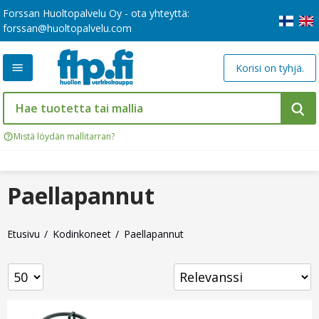
Forssan Huoltopalvelu Oy - ota yhteyttä:
forssan@huoltopalvelu.com
Korisi on tyhjä.
Mistä löydän mallitarran?
Paellapannut
Etusivu
Kodinkoneet
Paellapannut