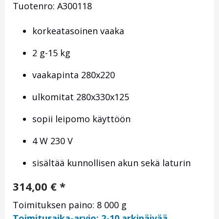
Tuotenro: A300118
korkeatasoinen vaaka
2 g-15 kg
vaakapinta 280x220
ulkomitat 280x330x125
sopii leipomo käyttöön
4 W 230 V
sisältää kunnollisen akun sekä laturin
314,00
€
*
Toimituksen paino: 8 000 g
Toimitusaika-arvio: 2-10 arkipäivää