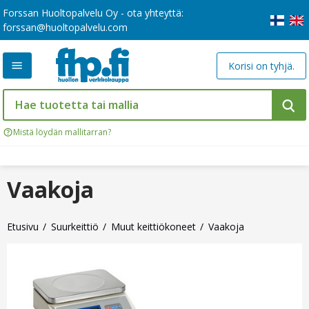
Forssan Huoltopalvelu Oy - ota yhteyttä:
forssan@huoltopalvelu.com
Korisi on tyhjä.
Mistä löydän mallitarran?
Vaakoja
Etusivu
Suurkeittiö
Muut keittiökoneet
Vaakoja