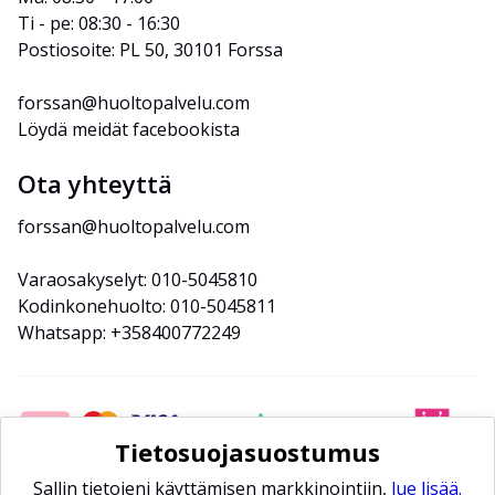
Ti - pe: 08:30 - 16:30
Postiosoite: PL 50, 30101 Forssa
forssan@huoltopalvelu.com
Löydä meidät facebookista
Ota yhteyttä
forssan@huoltopalvelu.com
Varaosakyselyt: 010-5045810
Kodinkonehuolto: 010-5045811
Whatsapp: +358400772249
Tietosuojasuostumus
Sallin tietojeni käyttämisen markkinointiin,
lue lisää.