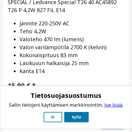
SPECIAL / Ledvance Special T26 40 AC45892
T26 P 4.2W 827 FIL E14
Jännite 220-250V AC
Teho 4,2W
Valoteho 470 lm (lumens)
Valon värilämpötila 2700 K (kelvin)
Kokonaispituus 83 mm
Lasikuvun halkaisija 25 mm
Kanta E14
15,90
€
*
Tietosuojasuostumus
Toimituksen paino: 101 g
Toimitusaika-arvio: 4-10 arkipäivää
Sallin tietojeni käyttämisen markkinointiin,
lue lisää.
Ei
Kyllä