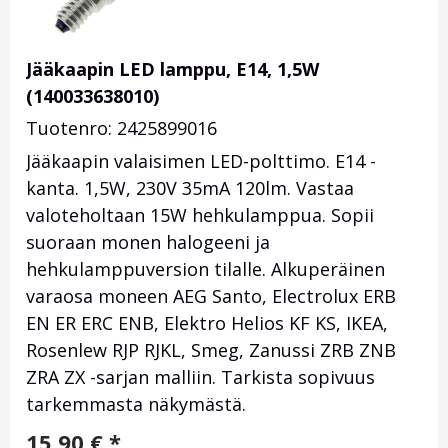
Jääkaapin LED lamppu, E14, 1,5W
(140033638010)
Tuotenro: 2425899016
Jääkaapin valaisimen LED-polttimo. E14 -
kanta. 1,5W, 230V 35mA 120lm. Vastaa
valoteholtaan 15W hehkulamppua. Sopii
suoraan monen halogeeni ja
hehkulamppuversion tilalle. Alkuperäinen
varaosa moneen AEG Santo, Electrolux ERB
EN ER ERC ENB, Elektro Helios KF KS, IKEA,
Rosenlew RJP RJKL, Smeg, Zanussi ZRB ZNB
ZRA ZX -sarjan malliin. Tarkista sopivuus
tarkemmasta näkymästä.
15,90
€
*