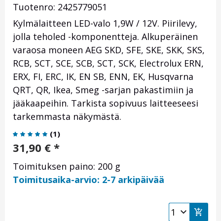
Tuotenro: 2425779051
Kylmälaitteen LED-valo 1,9W / 12V. Piirilevy,
jolla teholed -komponentteja. Alkuperäinen
varaosa moneen AEG SKD, SFE, SKE, SKK, SKS,
RCB, SCT, SCE, SCB, SCT, SCK, Electrolux ERN,
ERX, FI, ERC, IK, EN SB, ENN, EK, Husqvarna
QRT, QR, Ikea, Smeg -sarjan pakastimiin ja
jääkaapeihin. Tarkista sopivuus laitteeseesi
tarkemmasta näkymästä.
(
1
)
31,90
€
*
Toimituksen paino: 200 g
Toimitusaika-arvio: 2-7 arkipäivää