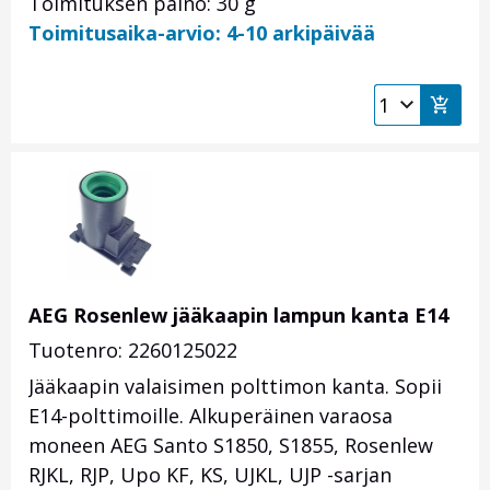
Toimituksen paino: 30 g
Toimitusaika-arvio: 4-10 arkipäivää
AEG Rosenlew jääkaapin lampun kanta E14
Tuotenro: 2260125022
Jääkaapin valaisimen polttimon kanta. Sopii
E14-polttimoille. Alkuperäinen varaosa
moneen AEG Santo S1850, S1855, Rosenlew
RJKL, RJP, Upo KF, KS, UJKL, UJP -sarjan