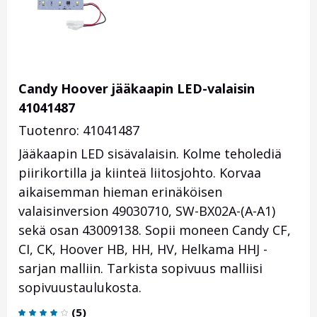
Candy Hoover jääkaapin LED-valaisin
41041487
Tuotenro: 41041487
Jääkaapin LED sisävalaisin. Kolme teholediä
piirikortilla ja kiinteä liitosjohto. Korvaa
aikaisemman hieman erinäköisen
valaisinversion 49030710, SW-BX02A-(A-A1)
sekä osan 43009138. Sopii moneen Candy CF,
CI, CK, Hoover HB, HH, HV, Helkama HHJ -
sarjan malliin. Tarkista sopivuus malliisi
sopivuustaulukosta.
(
5
)