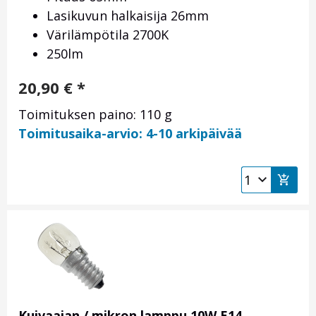
Lasikuvun halkaisija 26mm
Värilämpötila 2700K
250lm
20,90
€
*
Toimituksen paino: 110 g
Toimitusaika-arvio: 4-10 arkipäivää
Kuivaajan / mikron lamppu 10W E14