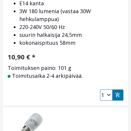
E14 kanta
3W 180 lumenia (vastaa 30W
hehkulamppua)
220-240V 50/60 Hz
suurin halkaisija 24,5mm
kokonaispituus 58mm
10,90
€
*
Toimituksen paino: 101 g
Toimitusaika 2-4 arkipäivää.