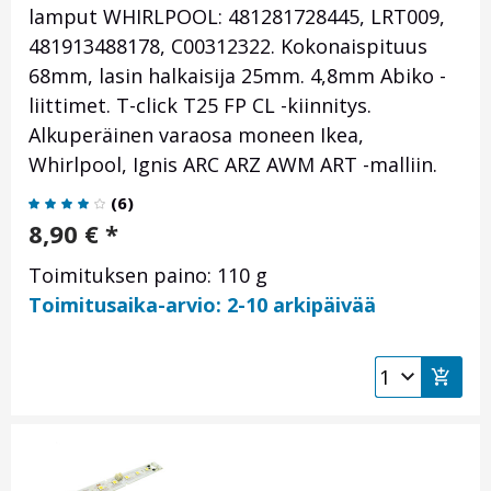
lamput WHIRLPOOL: 481281728445, LRT009,
481913488178,
C00312322
. Kokonaispituus
68mm, lasin halkaisija 25mm. 4,8mm Abiko -
liittimet. T-click T25 FP CL -kiinnitys.
Alkuperäinen varaosa moneen Ikea,
Whirlpool, Ignis ARC ARZ AWM ART -malliin.
(
6
)
8,90
€
*
Toimituksen paino: 110 g
Toimitusaika-arvio: 2-10 arkipäivää