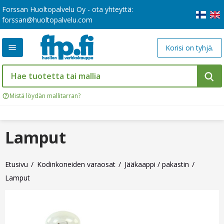
Forssan Huoltopalvelu Oy - ota yhteyttä:
forssan@huoltopalvelu.com
Korisi on tyhjä.
Mistä löydän mallitarran?
Lamput
Etusivu
Kodinkoneiden varaosat
Jääkaappi / pakastin
Lamput