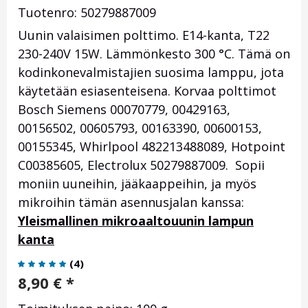
Tuotenro: 50279887009
Uunin valaisimen polttimo. E14-kanta, T22
230-240V 15W. Lämmönkesto 300
°C.
Tämä on
kodinkonevalmistajien suosima lamppu, jota
käytetään esiasenteisena. Korvaa polttimot
Bosch Siemens 00070779,
00429163,
00156502
,
00605793,
00163390
,
00600153
,
00155345, Whirlpool
482213488089, Hotpoint
C00385605
, Electrolux
50279887009
.
Sopii
moniin uuneihin, jääkaappeihin, ja myös
mikroihin tämän asennusjalan kanssa:
Yleismallinen mikroaaltouunin lampun
kanta
(
4
)
8,90
€
*