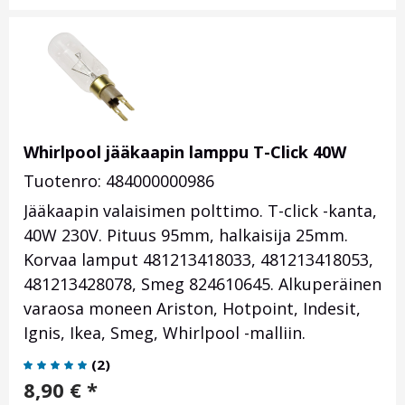
Whirlpool jääkaapin lamppu T-Click 40W
Tuotenro: 484000000986
Jääkaapin valaisimen polttimo. T-click -kanta,
40W 230V. Pituus 95mm, halkaisija 25mm.
Korvaa lamput 481213418033, 481213418053,
481213428078, Smeg 824610645. Alkuperäinen
varaosa moneen Ariston, Hotpoint, Indesit,
Ignis, Ikea, Smeg, Whirlpool -malliin.
(
2
)
8,90
€
*