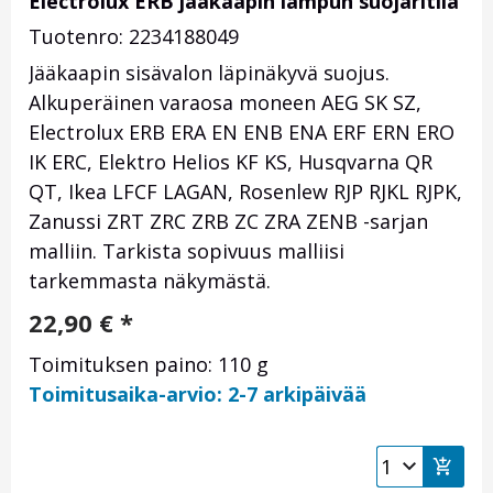
Electrolux ERB jääkaapin lampun suojaritilä
Tuotenro: 2234188049
Jääkaapin sisävalon läpinäkyvä suojus.
Alkuperäinen varaosa moneen AEG SK SZ,
Electrolux ERB ERA EN ENB ENA ERF ERN ERO
IK ERC, Elektro Helios KF KS, Husqvarna QR
QT, Ikea LFCF LAGAN, Rosenlew RJP RJKL RJPK,
Zanussi ZRT ZRC ZRB ZC ZRA ZENB -sarjan
malliin. Tarkista sopivuus malliisi
tarkemmasta näkymästä.
22,90
€
*
Toimituksen paino: 110 g
Toimitusaika-arvio: 2-7 arkipäivää