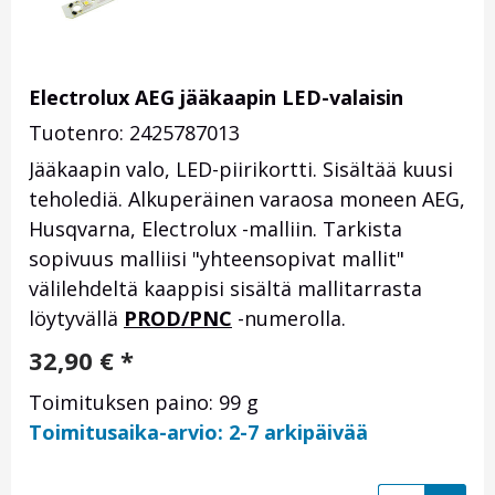
Electrolux AEG jääkaapin LED-valaisin
Tuotenro: 2425787013
Jääkaapin valo, LED-piirikortti. Sisältää kuusi
teholediä. Alkuperäinen varaosa moneen AEG,
Husqvarna, Electrolux -malliin. Tarkista
sopivuus malliisi "yhteensopivat mallit"
välilehdeltä kaappisi sisältä mallitarrasta
löytyvällä
PROD/PNC
-numerolla.
32,90
€
*
Toimituksen paino: 99 g
Toimitusaika-arvio: 2-7 arkipäivää