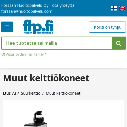
Forssan Huoltopalvelu Oy - ota yhteyttä:
forssan@huoltopalvelu.com
Korisi on tyhjä.
Mistä löydän mallitarran?
Muut keittiökoneet
Etusivu
Suurkeittiö
Muut keittiökoneet