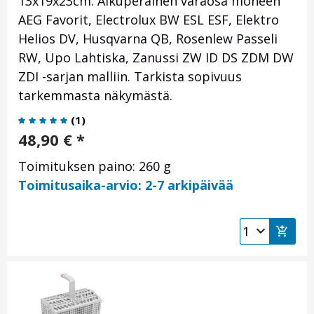
13x19x23cm. Alkuperäinen varaosa moneen
AEG Favorit, Electrolux BW ESL ESF, Elektro
Helios DV, Husqvarna QB, Rosenlew Passeli
RW, Upo Lahtiska, Zanussi ZW ID DS ZDM DW
ZDI -sarjan malliin. Tarkista sopivuus
tarkemmasta näkymästä.
(
1
)
48,90
€
*
Toimituksen paino: 260 g
Toimitusaika-arvio: 2-7 arkipäivää