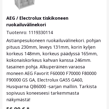
AEG / Electrolux tiskikoneen
ruokailuvälinekori
Tuotenro: 1119330114
Astianpesukoneen ruokailuvälinekori. pohjan
pituus 230mm, leveys 131mm, korin kyljen
korkeus 148mm, korkeus päädyssä 165mm,
kokonaiskorkeus kahvan kanssa 246mm.
tasainen pohja. Alkuperäinen varaosa
moneen AEG Favorit F60000 F70000 F80000
F90000 GS GA, Electrolux GA55 GA60,
Husqvarna QB6000 -sarjan malliin. Tarkista
sopivuus koneeseesi tarkemmasta
näkymästä!
56,90
€
*