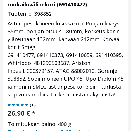
ruokailuvälinekori (691410477)
Tuotenro: 398852
Astianpesukoneen lusikkakori. Pohjan leveys
85mm, pohjan pituus 180mm, korkeus korin
yläreunaan 132mm, kahvaan 212mm. Korvaa
korit Smeg
691410477, 691410373, 691410659, 691410395,
Whirlpool 481290508687, Ariston
Indesit C00379157, ATAG
88002010, Gorenje
398852. Sopii moneen UPO 45, Upo Diplom 45
ja moniin SMEG astianpesukoneisiin. tarkista
sopivuus malliisi tarkemmasta näkymästä!
(
1
)
26,90
€
*
Toimituksen paino: 400 g