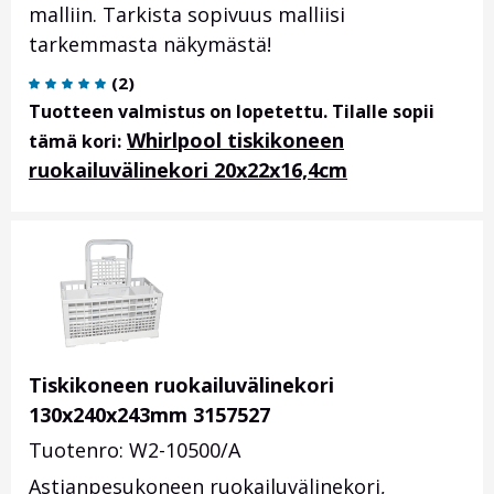
malliin. Tarkista sopivuus malliisi
tarkemmasta näkymästä!
(
2
)
Tuotteen valmistus on lopetettu. Tilalle sopii
Whirlpool tiskikoneen
tämä kori:
ruokailuvälinekori 20x22x16,4cm
Tiskikoneen ruokailuvälinekori
130x240x243mm 3157527
Tuotenro: W2-10500/A
Astianpesukoneen ruokailuvälinekori,