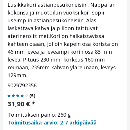
Lusikkakori astianpesukoneisiin. Näppärän
kokonsa ja muotoilun vuoksi kori sopii
useimpiin astianpesukoneisiin. Alas
laskettava kahva ja piiloon taittuvat
aterineroittimet.Kori on halkaistavissa
kahteen osaan, jolloin kapein osa korista on
46 mm leveä ja leveämpi korin osa 83 mm
leveä. Pituus 230 mm, korkeus 160 mm
reunaan, 235mm kahvan yläreunaan, leveys
129mm.
9029792356
(
5
)
31,90
€
*
Toimituksen paino: 260 g
Toimitusaika-arvio: 2-7 arkipäivää