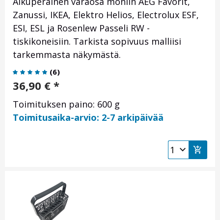
Alkuperäinen varaosa moniin AEG Favorit,
Zanussi, IKEA, Elektro Helios, Electrolux ESF,
ESI, ESL ja Rosenlew Passeli RW -
tiskikoneisiin. Tarkista sopivuus malliisi
tarkemmasta näkymästä.
(
6
)
36,90
€
*
Toimituksen paino: 600 g
Toimitusaika-arvio: 2-7 arkipäivää