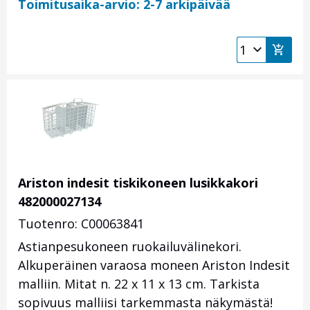
Toimitusaika-arvio: 2-7 arkipäivää
Ariston indesit tiskikoneen lusikkakori
482000027134
Tuotenro: C00063841
Astianpesukoneen ruokailuvälinekori.
Alkuperäinen varaosa moneen Ariston Indesit
malliin. Mitat n. 22 x 11 x 13 cm. Tarkista
sopivuus malliisi tarkemmasta näkymästä!