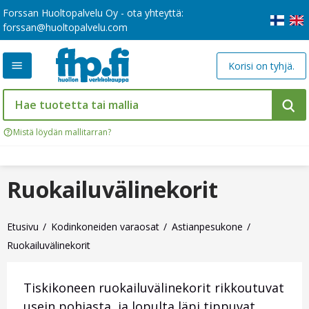
Forssan Huoltopalvelu Oy - ota yhteyttä:
forssan@huoltopalvelu.com
Korisi on tyhjä.
Mistä löydän mallitarran?
Ruokailuvälinekorit
Etusivu
Kodinkoneiden varaosat
Astianpesukone
Ruokailuvälinekorit
Tiskikoneen ruokailuvälinekorit rikkoutuvat
usein pohjasta, ja lopulta läpi tippuvat