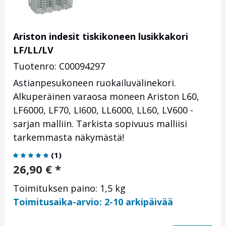
Ariston indesit tiskikoneen lusikkakori
LF/LL/LV
Tuotenro: C00094297
Astianpesukoneen ruokailuvälinekori.
Alkuperäinen varaosa moneen Ariston L60,
LF6000, LF70, LI600, LL6000, LL60, LV600 -
sarjan malliin. Tarkista sopivuus malliisi
tarkemmasta näkymästä!
(
1
)
26,90
€
*
Toimituksen paino: 1,5 kg
Toimitusaika-arvio: 2-10 arkipäivää