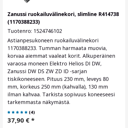
Zanussi ruokailuvälinekori, slimline R414738
(1170388233)
Tuotenro: 1524746102
Astianpesukoneen ruokailuvälinekori
1170388233. Tumman harmaata muovia,
korvaa aiemmat vaaleat korit. Alkuperäinen
varaosa moneen Elektro Helios DI DW,
Zanussi DW DS ZW ZD ID -sarjan
tiskikoneeseen. Pituus 230 mm, leveys 80
mm, korkeus 250 mm (kahvalla), 130 mm
ilman kahvaa. Tarkista sopivuus koneeseesi
tarkemmasta näkymästä.
(
4
)
37,90
€
*