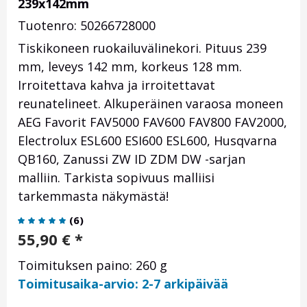
239x142mm
Tuotenro: 50266728000
Tiskikoneen ruokailuvälinekori. Pituus 239
mm, leveys 142 mm, korkeus 128 mm.
Irroitettava kahva ja irroitettavat
reunatelineet. Alkuperäinen varaosa moneen
AEG Favorit FAV5000 FAV600 FAV800 FAV2000,
Electrolux ESL600 ESI600 ESL600, Husqvarna
QB160, Zanussi ZW ID ZDM DW -sarjan
malliin. Tarkista sopivuus malliisi
tarkemmasta näkymästä!
(
6
)
55,90
€
*
Toimituksen paino: 260 g
Toimitusaika-arvio: 2-7 arkipäivää