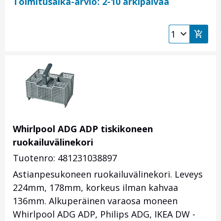
Toimitusaika-arvio: 2-10 arkipäivää
Whirlpool ADG ADP tiskikoneen
ruokailuvälinekori
Tuotenro: 481231038897
Astianpesukoneen ruokailuvälinekori. Leveys
224mm, 178mm, korkeus ilman kahvaa
136mm. Alkuperäinen varaosa moneen
Whirlpool ADG ADP, Philips ADG, IKEA DW -