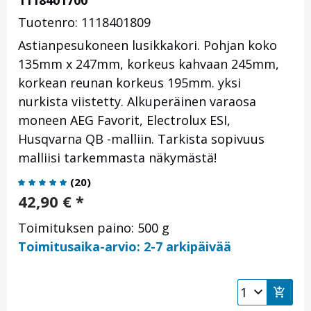
1118401700
Tuotenro: 1118401809
Astianpesukoneen lusikkakori. Pohjan koko
135mm x 247mm, korkeus kahvaan 245mm,
korkean reunan korkeus 195mm. yksi
nurkista viistetty. Alkuperäinen varaosa
moneen AEG Favorit, Electrolux ESI,
Husqvarna QB -malliin. Tarkista sopivuus
malliisi tarkemmasta näkymästä!
(
20
)
42,90
€
*
Toimituksen paino: 500 g
Toimitusaika-arvio: 2-7 arkipäivää