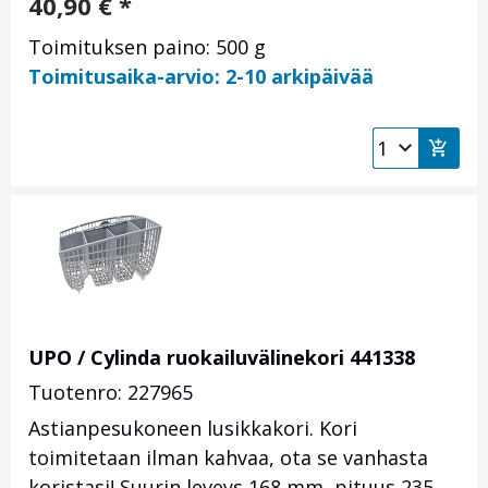
40,90
€
*
Toimituksen paino: 500 g
Toimitusaika-arvio: 2-10 arkipäivää
UPO / Cylinda ruokailuvälinekori 441338
Tuotenro: 227965
Astianpesukoneen lusikkakori. Kori
toimitetaan ilman kahvaa, ota se vanhasta
koristasi! Suurin leveys 168 mm, pituus 235