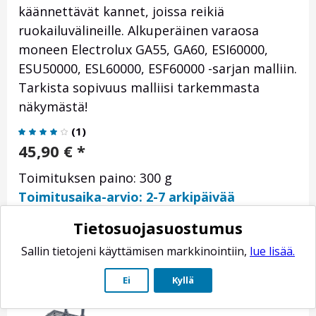
käännettävät kannet, joissa reikiä
ruokailuvälineille. Alkuperäinen varaosa
moneen Electrolux GA55, GA60, ESI60000,
ESU50000, ESL60000, ESF60000 -sarjan malliin.
Tarkista sopivuus malliisi tarkemmasta
näkymästä!
(
1
)
45,90
€
*
Toimituksen paino: 300 g
Toimitusaika-arvio: 2-7 arkipäivää
Tietosuojasuostumus
Sallin tietojeni käyttämisen markkinointiin,
lue lisää.
Ei
Kyllä