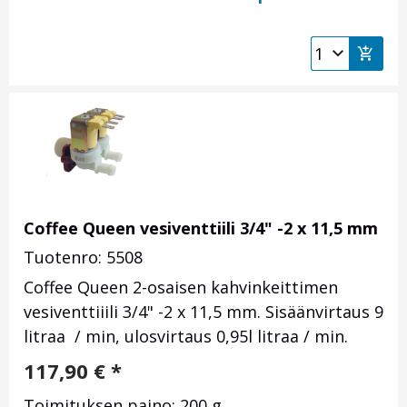
Coffee Queen vesiventtiili 3/4" -2 x 11,5 mm
Tuotenro: 5508
Coffee Queen 2-osaisen kahvinkeittimen
vesiventtiiili 3/4" -2 x 11,5 mm. Sisäänvirtaus 9
litraa / min, ulosvirtaus 0,95l litraa / min.
117,90
€
*
Toimituksen paino: 200 g