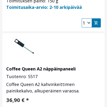
Toimituksen paino: 150 g
Toimitusaika-arvio: 2-10 arkipäivää
Coffee Queen A2 näppäinpaneeli
Tuotenro: 5517
Coffee Queen A2 kahvinkeittimen
painikekalvo, alkuperäinen varaosa.
36,90
€
*