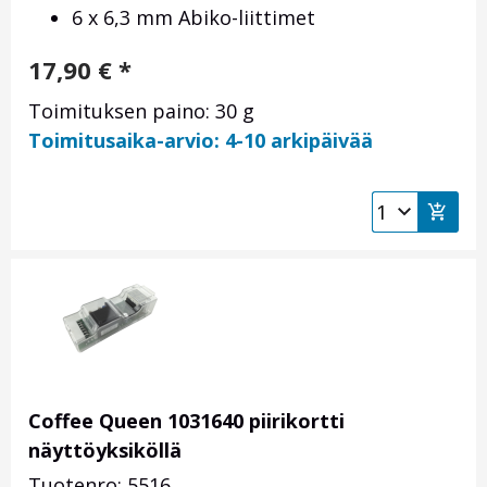
6 x 6,3 mm Abiko-liittimet
17,90
€
*
Toimituksen paino: 30 g
Toimitusaika-arvio: 4-10 arkipäivää
Coffee Queen 1031640 piirikortti
näyttöyksiköllä
Tuotenro: 5516