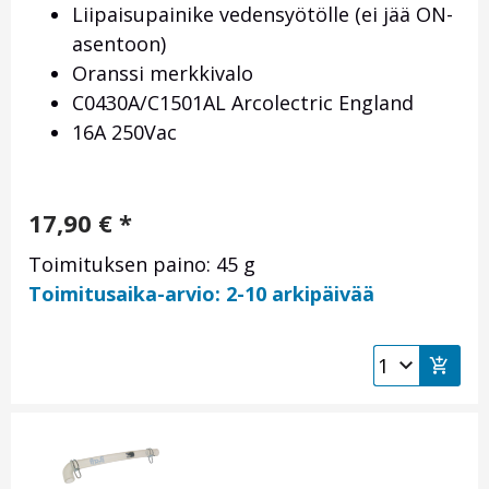
Liipaisupainike vedensyötölle (ei jää ON-
asentoon)
Oranssi merkkivalo
C0430A/C1501AL Arcolectric England
16A 250Vac
17,90
€
*
Toimituksen paino: 45 g
Toimitusaika-arvio: 2-10 arkipäivää