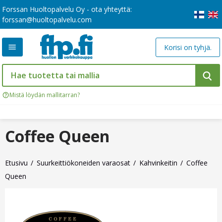
Forssan Huoltopalvelu Oy - ota yhteyttä:
forssan@huoltopalvelu.com
Korisi on tyhjä.
Mistä löydän mallitarran?
Coffee Queen
Etusivu
Suurkeittiökoneiden varaosat
Kahvinkeitin
Coffee
Queen