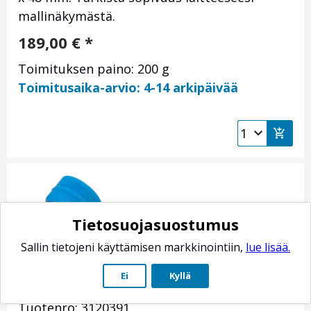
mallinäkymästä.
189,00
€
*
Toimituksen paino: 200 g
Toimitusaika-arvio: 4-14 arkipäivää
Tietosuojasuostumus
Sallin tietojeni käyttämisen markkinointiin,
lue lisää.
Magneettiventtiilin virtausrajoitin 1l/min
Ei
Kyllä
8mm
Tuotenro: 3120391