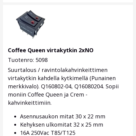
Coffee Queen virtakytkin 2xNO
Tuotenro: 5098
Suurtalous / ravintolakahvinkeittimen
virtakytkin kahdella kytkimellä (Punainen
merkkivalo). Q160802-04, Q16080204. Sopii
moniin Coffee Queen ja Crem -
kahvinkeittimiin.
Asennusaukon mitat 30 x 22 mm
Kehyksen ulkomitat 32 x 25 mm
16A 250Vac T85/T125