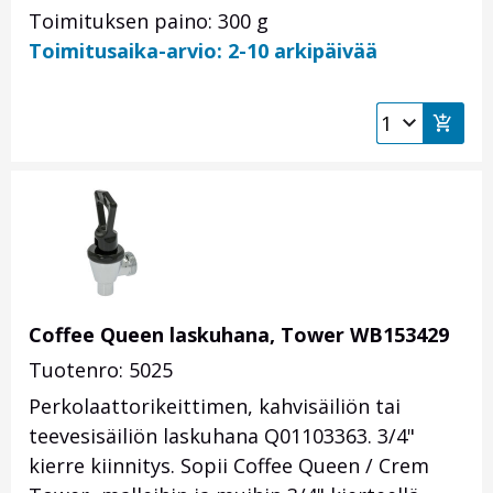
Toimituksen paino: 300 g
Toimitusaika-arvio: 2-10 arkipäivää
Coffee Queen laskuhana, Tower WB153429
Tuotenro: 5025
Perkolaattorikeittimen, kahvisäiliön tai
teevesisäiliön laskuhana
Q01103363
. 3/4"
kierre kiinnitys. Sopii Coffee Queen / Crem