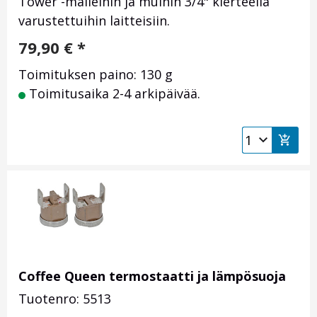
Tower -malleihin ja muihin 3/4" kierteellä
varustettuihin laitteisiin.
79,90
€
*
Toimituksen paino: 130 g
Toimitusaika 2-4 arkipäivää.
Coffee Queen termostaatti ja lämpösuoja
Tuotenro: 5513