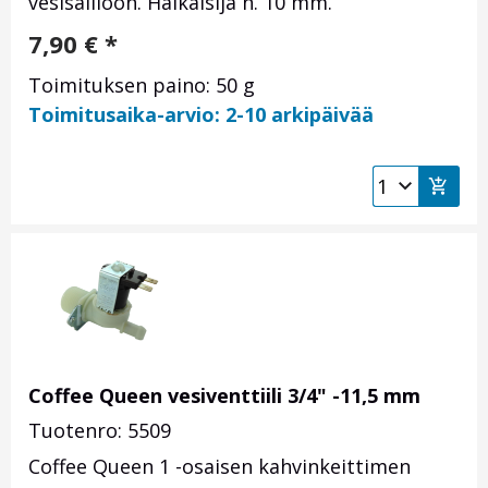
vesisäiliöön. Halkaisija n. 10 mm.
7,90
€
*
Toimituksen paino: 50 g
Toimitusaika-arvio: 2-10 arkipäivää
Coffee Queen vesiventtiili 3/4" -11,5 mm
Tuotenro: 5509
Coffee Queen 1 -osaisen kahvinkeittimen