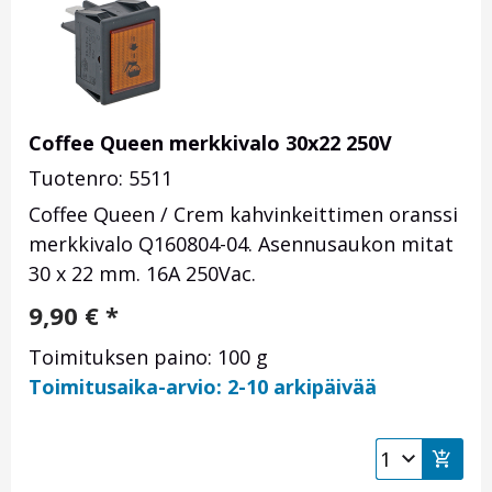
Coffee Queen merkkivalo 30x22 250V
Tuotenro: 5511
Coffee Queen / Crem kahvinkeittimen oranssi
merkkivalo
Q160804-04
. Asennusaukon mitat
30 x 22 mm. 16A 250Vac.
9,90
€
*
Toimituksen paino: 100 g
Toimitusaika-arvio: 2-10 arkipäivää