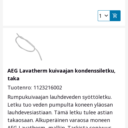
AEG Lavatherm kuivaajan kondenssiletku,
taka
Tuotenro: 1123216002
Rumpukuivaajan lauhdeveden syöttöletku.
Letku tuo veden pumpulta koneen yläosan
lauhdevesiastiaan. Tämä letku tulee astian
takaosaan. Alkuperäinen varaosa moneen
AEG Lavatherm -malliin. Tarkista sopivuus