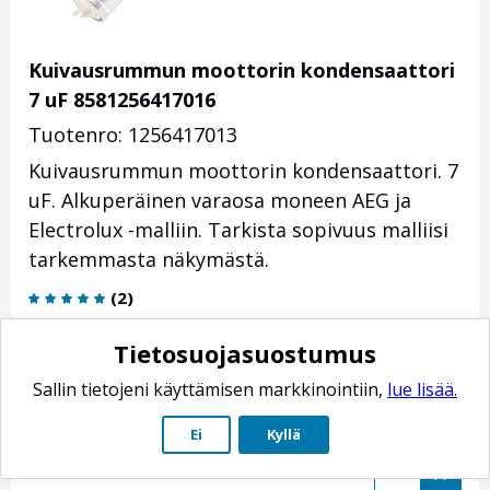
Kuivausrummun moottorin kondensaattori
7 uF 8581256417016
Tuotenro: 1256417013
Kuivausrummun moottorin kondensaattori. 7
uF. Alkuperäinen varaosa moneen AEG ja
Electrolux -malliin. Tarkista sopivuus malliisi
tarkemmasta näkymästä.
(
2
)
28,90
€
*
Tietosuojasuostumus
Toimituksen paino: 100 g
Sallin tietojeni käyttämisen markkinointiin,
lue lisää.
Toimitusaika-arvio: 2-7 arkipäivää
Ei
Kyllä