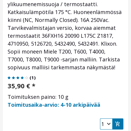
ylikuumenemissuoja / termostaatti.
Katkaisulämpötila 175 °C. Huoneenlämmössä
kiinni (NC, Normally Closed). 16A 250Vac.
Tarvikevalmistajan versio, korvaa aiemmat
termostaatit 36FXH16 20090 L175C Z1817,
4710950, 5126720, 5432490, 5432491. Klixon.
Sopii moneen Miele T200, T600, T4000,
T7000, T8000, T9000 -sarjan malliin. Tarkista
sopivuus malliisi tarkemmasta näkymästä!
(
1
)
35,90
€
*
Toimituksen paino: 10 g
Toimitusaika-arvio: 4-10 arkipäivää