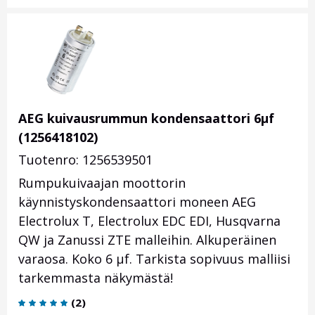
AEG kuivausrummun kondensaattori 6µf
(1256418102)
Tuotenro: 1256539501
Rumpukuivaajan moottorin
käynnistyskondensaattori moneen AEG
Electrolux T, Electrolux EDC EDI, Husqvarna
QW ja Zanussi ZTE malleihin. Alkuperäinen
varaosa. Koko 6 µf. Tarkista sopivuus malliisi
tarkemmasta näkymästä!
(
2
)