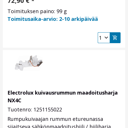
72,90
€
*
Toimituksen paino: 99 g
Toimitusaika-arvio: 2-10 arkipäivää
Electrolux kuivausrummun maadoitusharja
NX4C
Tuotenro: 1251155022
Rumpukuivaajan rummun etureunassa
sijaitseva sähkönmaadoitushiili / hiiliharja.