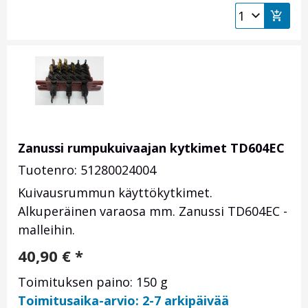
Zanussi rumpukuivaajan kytkimet TD604EC
Tuotenro: 51280024004
Kuivausrummun käyttökytkimet.
Alkuperäinen varaosa mm. Zanussi TD604EC -
malleihin.
40,90
€
*
Toimituksen paino: 150 g
Toimitusaika-arvio: 2-7 arkipäivää