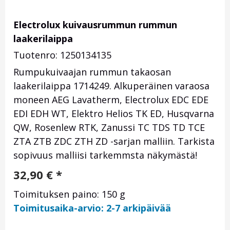
Electrolux kuivausrummun rummun
laakerilaippa
Tuotenro: 1250134135
Rumpukuivaajan rummun takaosan
laakerilaippa 1714249. Alkuperäinen varaosa
moneen AEG Lavatherm, Electrolux EDC EDE
EDI EDH WT, Elektro Helios TK ED, Husqvarna
QW, Rosenlew RTK, Zanussi TC TDS TD TCE
ZTA ZTB ZDC ZTH ZD -sarjan malliin. Tarkista
sopivuus malliisi tarkemmsta näkymästä!
32,90
€
*
Toimituksen paino: 150 g
Toimitusaika-arvio: 2-7 arkipäivää