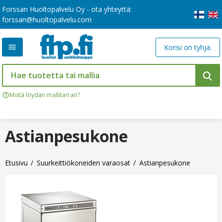
Forssan Huoltopalvelu Oy - ota yhteyttä:
forssan@huoltopalvelu.com
Korisi on tyhjä.
Mistä löydän mallitarran?
Astianpesukone
Etusivu
Suurkeittiökoneiden varaosat
Astianpesukone