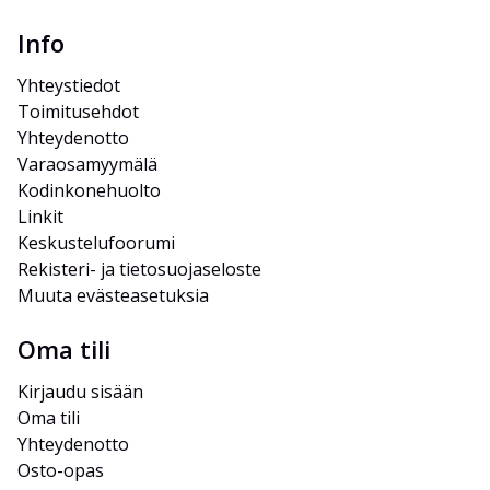
Info
Yhteystiedot
Toimitusehdot
Yhteydenotto
Varaosamyymälä
Kodinkonehuolto
Linkit
Keskustelufoorumi
Rekisteri- ja tietosuojaseloste
Muuta evästeasetuksia
Oma tili
Kirjaudu sisään
Oma tili
Yhteydenotto
Osto-opas