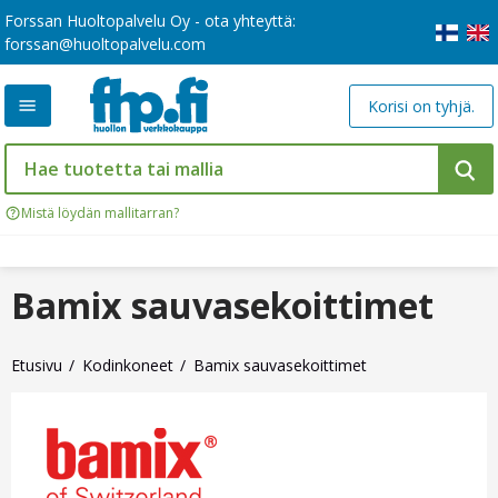
Forssan Huoltopalvelu Oy - ota yhteyttä:
forssan@huoltopalvelu.com
Korisi on tyhjä.
Mistä löydän mallitarran?
Bamix sauvasekoittimet
Etusivu
Kodinkoneet
Bamix sauvasekoittimet