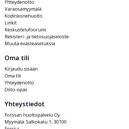
Yhteydenotto
Varaosamyymälä
Kodinkonehuolto
Linkit
Keskustelufoorumi
Rekisteri- ja tietosuojaseloste
Muuta evästeasetuksia
Oma tili
Kirjaudu sisään
Oma tili
Yhteydenotto
Osto-opas
Yhteystiedot
Forssan huoltopalvelu Oy
Myymälä: Salkokatu 1, 30100 
Forssa