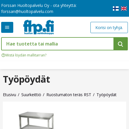
Forssan Huoltopalvelu Oy - ota yhteyttä:
forssan@huoltopalvelu.com
Korisi on tyhjä.
Mistä löydän mallitarran?
Työpöydät
Etusivu
Suurkeittiö
Ruostumaton teräs RST
Työpöydät