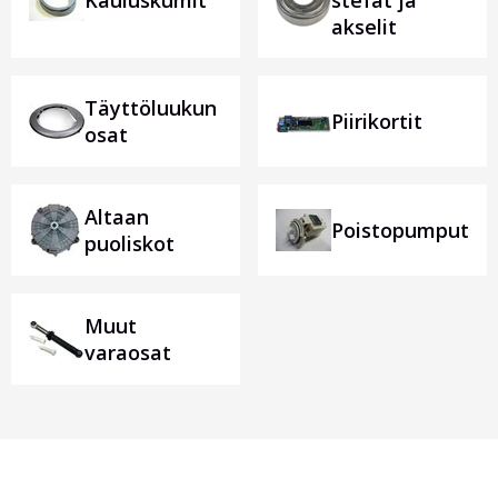
Kauluskumit
stefat ja
akselit
Täyttöluukun
Piirikortit
osat
Altaan
Poistopumput
puoliskot
Muut
varaosat