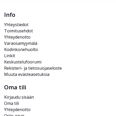
Info
Yhteystiedot
Toimitusehdot
Yhteydenotto
Varaosamyymälä
Kodinkonehuolto
Linkit
Keskustelufoorumi
Rekisteri- ja tietosuojaseloste
Muuta evästeasetuksia
Oma tili
Kirjaudu sisään
Oma tili
Yhteydenotto
Osto-opas