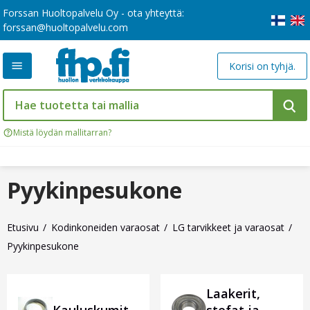
Forssan Huoltopalvelu Oy - ota yhteyttä:
forssan@huoltopalvelu.com
Korisi on tyhjä.
Mistä löydän mallitarran?
Pyykinpesukone
Etusivu
Kodinkoneiden varaosat
LG tarvikkeet ja varaosat
Pyykinpesukone
Laakerit,