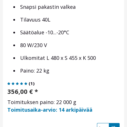
Snapsi pakastin valkea
Tilavuus 40L
Säätöalue -10...-20°C
80 W/230 V
Ulkomitat L 480 x S 455 x K 500
Paino: 22 kg
(
1
)
356,00
€
*
Toimituksen paino: 22 000 g
Toimitusaika-arvio: 14 arkipäivää