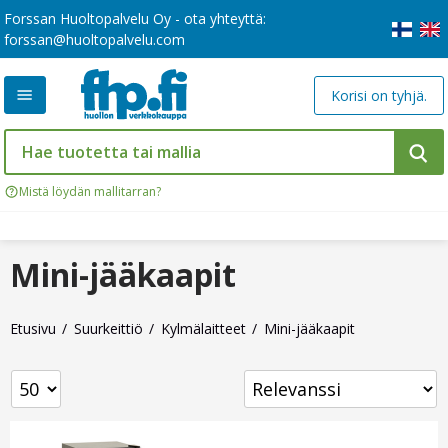
Forssan Huoltopalvelu Oy - ota yhteyttä:
forssan@huoltopalvelu.com
Korisi on tyhjä.
Mistä löydän mallitarran?
Mini-jääkaapit
Etusivu
Suurkeittiö
Kylmälaitteet
Mini-jääkaapit