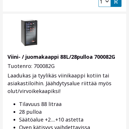
Viini- / juomakaappi 88L/28pulloa 700082G
Tuotenro: 700082G
Laadukas ja tyylikäs viinikaappi kotiin tai
asiakastiloihin. Jäähdytysalue riittää myös
olut/virvoikekaapiksi!
Tilavuus 88 litraa
28 pulloa
Säätöalue +2....+10 astetta
Oven kätisyys vaihdettavissa