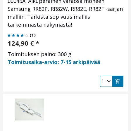
00045A. Alkuperäinen varaosa moneen
Samsung RR82P, RR82W, RR82E, RR82F -sarjan
malliin. Tarkista sopivuus malliisi
tarkemmasta näkymästä!
(
1
)
124,90
€
*
Toimituksen paino: 300 g
Toimitusaika-arvio: 7-15 arkipäivää