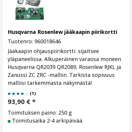
Husqvarna Rosenlew jääkaapin piirikortti
Tuotenro: 960018646
Jääkaapin ohjauspiirikortti. sijaitsee
yläpaneelissa. Alkuperäinen varaosa moneen
Husqvarna QR2039 QR2089, Rosenlew RJKL ja
Zanussi ZC ZRC -malliin. Tarkista sopivuus
malliisi tarkemmasta näkymästä!
(
1
)
93,90
€
*
Toimituksen paino: 250 g
Toimitusaika 2-4 arkipäivää.