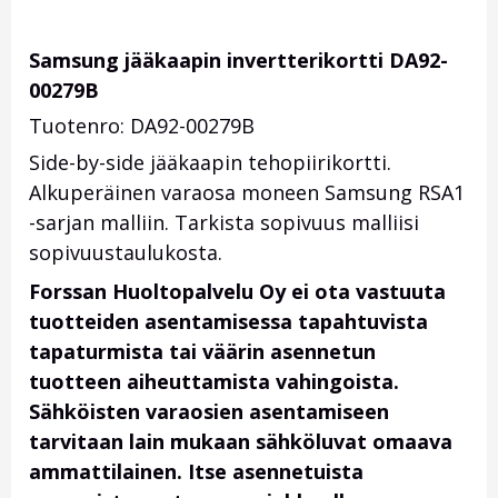
Samsung jääkaapin invertterikortti DA92-
00279B
Tuotenro: DA92-00279B
Side-by-side jääkaapin tehopiirikortti.
Alkuperäinen varaosa moneen Samsung RSA1
-sarjan malliin. Tarkista sopivuus malliisi
sopivuustaulukosta.
Forssan Huoltopalvelu Oy ei ota vastuuta
tuotteiden asentamisessa tapahtuvista
tapaturmista tai väärin asennetun
tuotteen aiheuttamista vahingoista.
Sähköisten varaosien asentamiseen
tarvitaan lain mukaan sähköluvat omaava
ammattilainen. Itse asennetuista