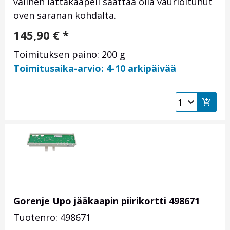
välinen lattakaapeli saattaa olla vaurioitunut
oven saranan kohdalta.
145,90
€
*
Toimituksen paino: 200 g
Toimitusaika-arvio: 4-10 arkipäivää
Gorenje Upo jääkaapin piirikortti 498671
Tuotenro: 498671