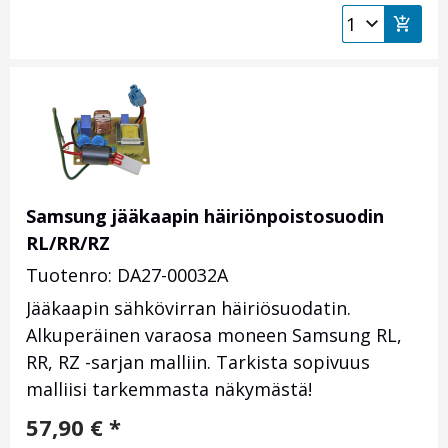
Samsung jääkaapin häiriönpoistosuodin
RL/RR/RZ
Tuotenro: DA27-00032A
Jääkaapin sähkövirran häiriösuodatin.
Alkuperäinen varaosa moneen Samsung RL,
RR, RZ -sarjan malliin. Tarkista sopivuus
malliisi tarkemmasta näkymästä!
57,90
€
*