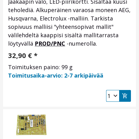
Jääkaapin valo, LED-piirikortti. Sisältää kuusi
teholediä. Alkuperäinen varaosa moneen AEG,
Husqvarna, Electrolux -malliin. Tarkista
sopivuus malliisi "yhteensopivat mallit"
välilehdeltä kaappisi sisältä mallitarrasta
löytyvällä
PROD/PNC
-numerolla.
32,90
€
*
Toimituksen paino: 99 g
Toimitusaika-arvio: 2-7 arkipäivää