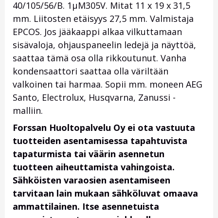
40/105/56/B. 1µM305V. Mitat 11 x 19 x 31,5
mm. Liitosten etäisyys 27,5 mm. Valmistaja
EPCOS. Jos jääkaappi alkaa vilkuttamaan
sisävaloja, ohjauspaneelin ledejä ja näyttöä,
saattaa tämä osa olla rikkoutunut. Vanha
kondensaattori saattaa olla väriltään
valkoinen tai harmaa. Sopii mm. moneen AEG
Santo, Electrolux, Husqvarna, Zanussi -
malliin.
Forssan Huoltopalvelu Oy ei ota vastuuta
tuotteiden asentamisessa tapahtuvista
tapaturmista tai väärin asennetun
tuotteen aiheuttamista vahingoista.
Sähköisten varaosien asentamiseen
tarvitaan lain mukaan sähköluvat omaava
ammattilainen. Itse asennetuista