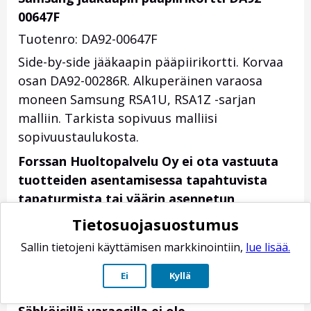
00647F
Tuotenro: DA92-00647F
Side-by-side jääkaapin pääpiirikortti. Korvaa
osan DA92-00286R. Alkuperäinen varaosa
moneen Samsung RSA1U, RSA1Z -sarjan
malliin. Tarkista sopivuus malliisi
sopivuustaulukosta.
Forssan Huoltopalvelu Oy ei ota vastuuta
tuotteiden asentamisessa tapahtuvista
tapaturmista tai väärin asennetun
tuotteen aiheuttamista vahingoista.
Tietosuojasuostumus
Sähköisten varaosien asentamiseen
Sallin tietojeni käyttämisen markkinointiin,
lue lisää.
tarvitaan lain mukaan sähköluvat omaava
ammattilainen. Itse asennetuista
Ei
Kyllä
varaosista vastuu on asiakkaalla.