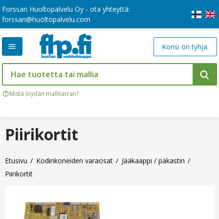
Forssan Huoltopalvelu Oy - ota yhteyttä:
forssan@huoltopalvelu.com
Korisi on tyhjä.
Mistä löydän mallitarran?
Piirikortit
Etusivu
Kodinkoneiden varaosat
Jääkaappi / pakastin
Piirikortit