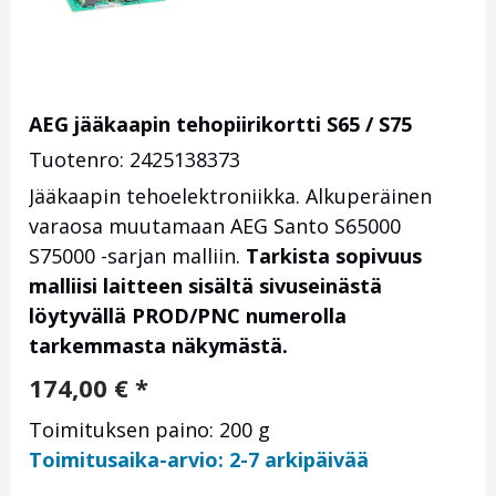
AEG jääkaapin tehopiirikortti S65 / S75
Tuotenro: 2425138373
Jääkaapin tehoelektroniikka. Alkuperäinen
varaosa muutamaan AEG Santo S65000
S75000 -sarjan malliin.
Tarkista sopivuus
malliisi laitteen sisältä sivuseinästä
löytyvällä PROD/PNC numerolla
tarkemmasta näkymästä.
174,00
€
*
Toimituksen paino: 200 g
Toimitusaika-arvio: 2-7 arkipäivää