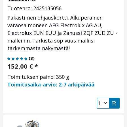
Tuotenro: 2425135056
Pakastimen ohjauskortti. Alkuperäinen
varaosa moneen AEG Electrolux AG AU,
Electrolux EUN EUU ja Zanussi ZQF ZUD ZU -
malleihin. Tarkista sopivuus malliisi
tarkemmasta näkymästä!
(
3
)
152,00
€
*
Toimituksen paino: 350 g
Toimitusaika-arvio: 2-7 arkipäivää