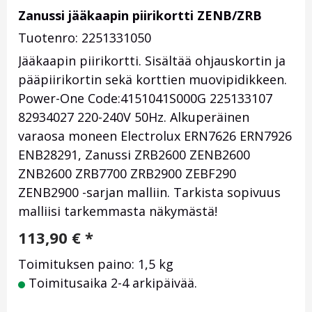
Zanussi jääkaapin piirikortti ZENB/ZRB
Tuotenro: 2251331050
Jääkaapin piirikortti. Sisältää ohjauskortin ja
pääpiirikortin sekä korttien muovipidikkeen.
Power-One Code:4151041S000G 225133107
82934027 220-240V 50Hz. Alkuperäinen
varaosa moneen Electrolux ERN7626 ERN7926
ENB28291, Zanussi ZRB2600 ZENB2600
ZNB2600 ZRB7700 ZRB2900 ZEBF290
ZENB2900 -sarjan malliin. Tarkista sopivuus
malliisi tarkemmasta näkymästä!
113,90
€
*
Toimituksen paino: 1,5 kg
Toimitusaika 2-4 arkipäivää.