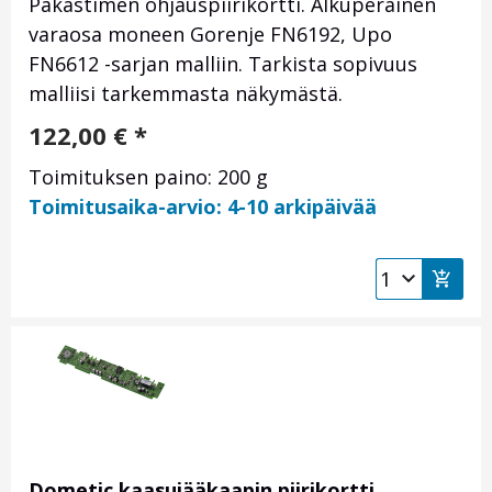
Pakastimen ohjauspiirikortti. Alkuperäinen
varaosa moneen Gorenje FN6192, Upo
FN6612 -sarjan malliin. Tarkista sopivuus
malliisi tarkemmasta näkymästä.
122,00
€
*
Toimituksen paino: 200 g
Toimitusaika-arvio: 4-10 arkipäivää
Dometic kaasujääkaapin piirikortti