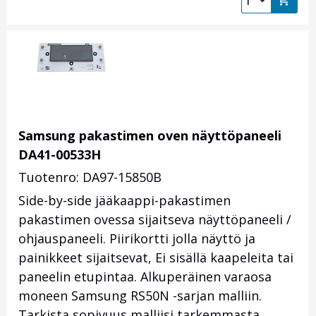
Samsung pakastimen oven näyttöpaneeli
DA41-00533H
Tuotenro: DA97-15850B
Side-by-side jääkaappi-pakastimen
pakastimen ovessa sijaitseva näyttöpaneeli /
ohjauspaneeli. Piirikortti jolla näyttö ja
painikkeet sijaitsevat, Ei sisällä kaapeleita tai
paneelin etupintaa. Alkuperäinen varaosa
moneen Samsung RS50N -sarjan malliin.
Tarkista sopivuus malliisi tarkemmasta