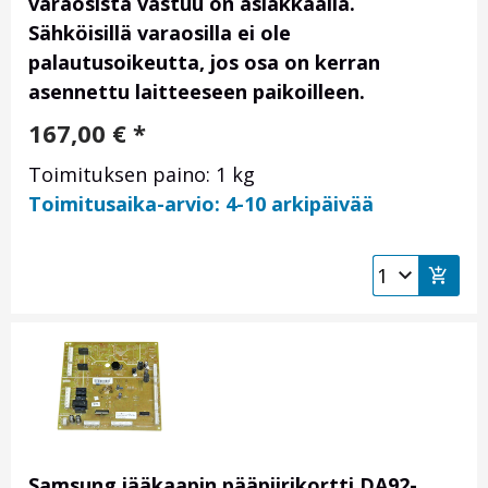
varaosista vastuu on asiakkaalla.
Sähköisillä varaosilla ei ole
palautusoikeutta, jos osa on kerran
asennettu laitteeseen paikoilleen.
167,00
€
*
Toimituksen paino: 1 kg
Toimitusaika-arvio: 4-10 arkipäivää
Samsung jääkaapin pääpiirikortti DA92-