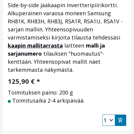
Side-by-side jääkaapin invertteripiirikortti.
Alkuperäinen varaosa moneen Samsung
RH81K, RH83H, RH83J, RSA1R, RSA1U, RSA1V -
sarjan malliin. Yhteensopivuuden
varmistamiseksi kirjoita tilausta tehdessäsi
kaapin mallitarrasta
laitteen
malli ja
sarjanumero
tilauksen "huomautus"-
kenttään. Yhteensopivat mallit näet
tarkemmasta näkymästä.
125,90
€
*
Toimituksen paino: 200 g
Toimitusaika 2-4 arkipäivää.