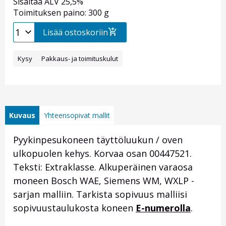
Sisältää ALV 25,5%
Toimituksen paino: 300 g
Lisää ostoskoriin
Kysy
Pakkaus- ja toimituskulut
Kuvaus
Yhteensopivat mallit
Pyykinpesukoneen täyttöluukun / oven
ulkopuolen kehys. Korvaa osan
00447521.
Teksti: Extraklasse. Alkuperäinen varaosa
moneen Bosch WAE, Siemens WM, WXLP -
sarjan malliin. Tarkista sopivuus malliisi
sopivuustaulukosta koneen
E-numerolla
.