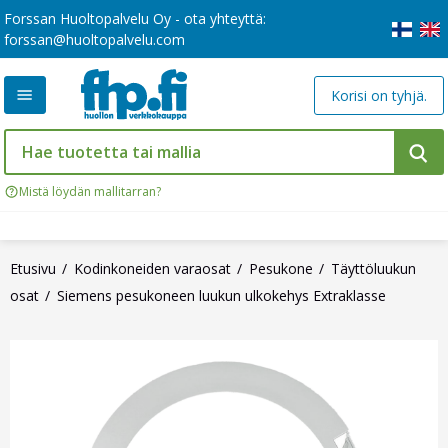
Forssan Huoltopalvelu Oy - ota yhteyttä:
forssan@huoltopalvelu.com
Korisi on tyhjä.
Mistä löydän mallitarran?
Etusivu
Kodinkoneiden varaosat
Pesukone
Täyttöluukun
osat
Siemens pesukoneen luukun ulkokehys Extraklasse