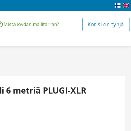
Korisi on tyhjä.
Mistä löydän mallitarran?
i 6 metriä PLUGI-XLR