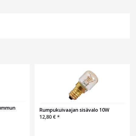
srummun
Rumpukuivaajan sisävalo 10W
12,80
€
*