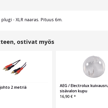
ugi - XLR naaras. Pituus 6m.
tteen, ostivat myös
AEG / Electrolux kuivau
johto 2 metriä
sisävalon kupu
16,90
€
*