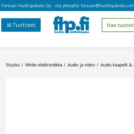
Forssan Huoltopalvelu Oy - ota yhteyttä:
forssan@huoltopalvelu.co
Tuotteet
Etusivu
Viihde-elektroniikka
Audio ja video
Audio kaapelit & 