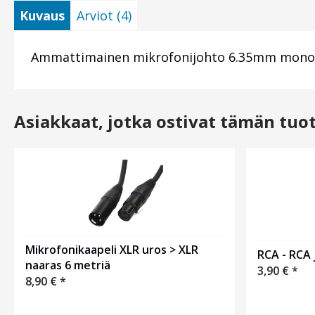
Kuvaus
Arviot (4)
Ammattimainen mikrofonijohto 6.35mm mono pl
Asiakkaat, jotka ostivat tämän tuo
Mikrofonikaapeli XLR uros > XLR
RCA - RCA 
naaras 6 metriä
3,90
€
*
8,90
€
*