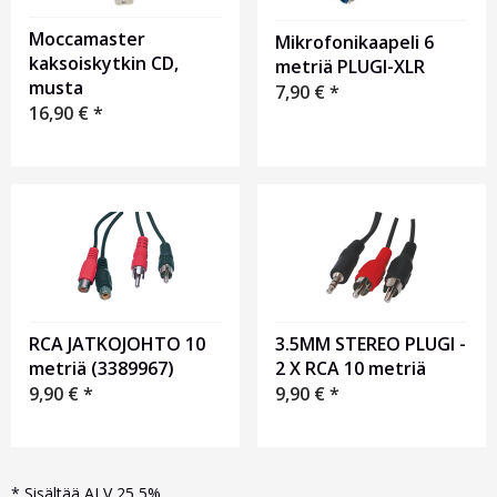
Moccamaster
Mikrofonikaapeli 6
kaksoiskytkin CD,
metriä PLUGI-XLR
musta
7,90
€
*
16,90
€
*
RCA JATKOJOHTO 10
3.5MM STEREO PLUGI -
metriä (3389967)
2 X RCA 10 metriä
9,90
€
*
9,90
€
*
*
Sisältää ALV 25,5%