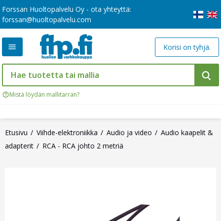
Forssan Huoltopalvelu Oy - ota yhteyttä:
forssan@huoltopalvelu.com
Korisi on tyhjä.
Mistä löydän mallitarran?
Etusivu
Viihde-elektroniikka
Audio ja video
Audio kaapelit &
adapterit
RCA - RCA johto 2 metriä