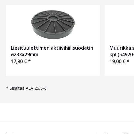
Liesituulettimen aktiivihiilisuodatin
Muurikka s
⌀233x29mm
kpl (54920
17,90
€
*
19,00
€
*
*
Sisältää ALV 25,5%