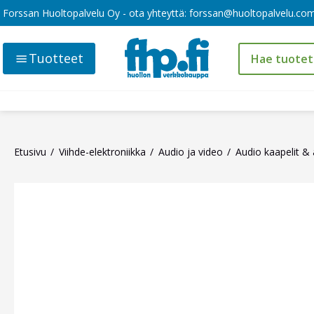
Forssan Huoltopalvelu Oy - ota yhteyttä:
forssan@huoltopalvelu.co
Tuotteet
Etusivu
Viihde-elektroniikka
Audio ja video
Audio kaapelit & 