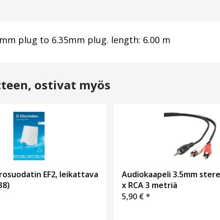
5mm plug to 6.35mm plug. length: 6.00 m
tteen, ostivat myös
Audiokaapeli 3.5mm stereo
rosuodatin EF2, leikattava
x RCA 3 metriä
38)
5,90
€
*