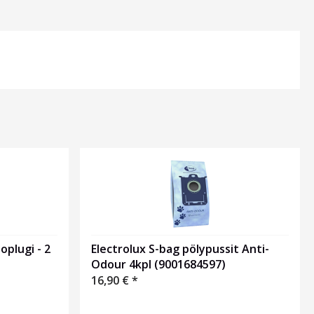
plugi - 2
Electrolux S-bag pölypussit Anti-
Odour 4kpl (9001684597)
16,90
€
*