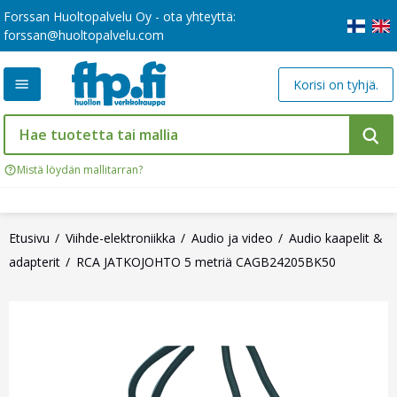
Forssan Huoltopalvelu Oy - ota yhteyttä:
forssan@huoltopalvelu.com
Korisi on tyhjä.
Mistä löydän mallitarran?
Etusivu
Viihde-elektroniikka
Audio ja video
Audio kaapelit &
adapterit
RCA JATKOJOHTO 5 metriä CAGB24205BK50