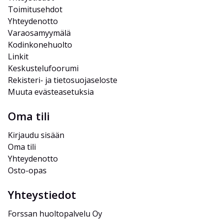
Toimitusehdot
Yhteydenotto
Varaosamyymälä
Kodinkonehuolto
Linkit
Keskustelufoorumi
Rekisteri- ja tietosuojaseloste
Muuta evästeasetuksia
Oma tili
Kirjaudu sisään
Oma tili
Yhteydenotto
Osto-opas
Yhteystiedot
Forssan huoltopalvelu Oy