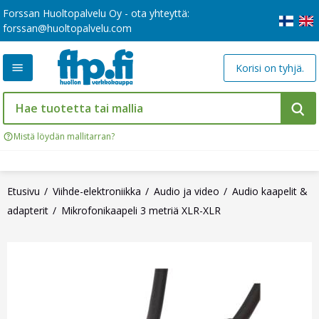
Forssan Huoltopalvelu Oy - ota yhteyttä:
forssan@huoltopalvelu.com
Korisi on tyhjä.
Mistä löydän mallitarran?
Etusivu
Viihde-elektroniikka
Audio ja video
Audio kaapelit &
adapterit
Mikrofonikaapeli 3 metriä XLR-XLR