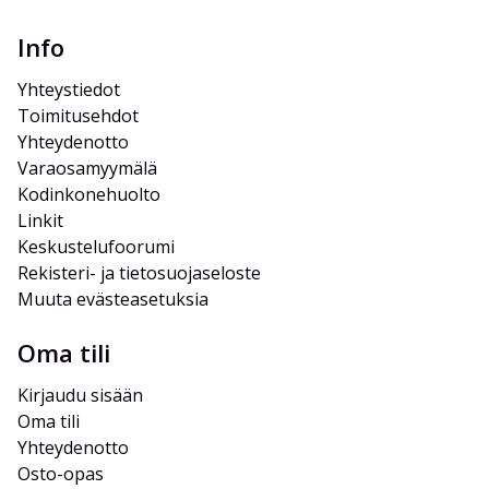
Info
Yhteystiedot
Toimitusehdot
Yhteydenotto
Varaosamyymälä
Kodinkonehuolto
Linkit
Keskustelufoorumi
Rekisteri- ja tietosuojaseloste
Muuta evästeasetuksia
Oma tili
Kirjaudu sisään
Oma tili
Yhteydenotto
Osto-opas