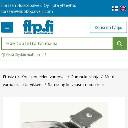
Forssan Huoltopalvelu Oy - ota yhteyttä:
forssan@huoltopalvelu.com
Korisi on tyhjä.
Mistä löydän mallitarran?
Etusivu
Kodinkoneiden varaosat
Rumpukuivaaja
Muut
varaosat ja tarvikkeet
Samsung kuivausrummun rele