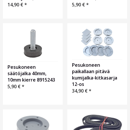
14,90
€
*
5,90
€
*
Pesukoneen
Pesukoneen
paikallaan pitävä
säätöjalka 40mm,
kumijalka-kitkasarja
10mm kierre 8915243
12-os
5,90
€
*
34,90
€
*