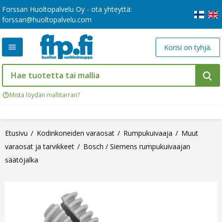
Forssan Huoltopalvelu Oy - ota yhteyttä:
forssan@huoltopalvelu.com
Korisi on tyhjä.
Mistä löydän mallitarran?
Etusivu
Kodinkoneiden varaosat
Rumpukuivaaja
Muut
varaosat ja tarvikkeet
Bosch / Siemens rumpukuivaajan
säätöjalka