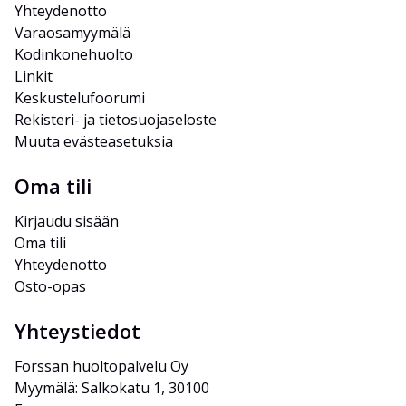
Yhteydenotto
Varaosamyymälä
Kodinkonehuolto
Linkit
Keskustelufoorumi
Rekisteri- ja tietosuojaseloste
Muuta evästeasetuksia
Oma tili
Kirjaudu sisään
Oma tili
Yhteydenotto
Osto-opas
Yhteystiedot
Forssan huoltopalvelu Oy
Myymälä: Salkokatu 1, 30100 