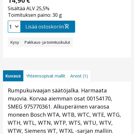
14,90
€
Sisältää ALV 25,5%
Toimituksen paino: 30 g
Lisää ostoskoriin
Kysy
Pakkaus- ja toimituskulut
Kuvaus
Yhteensopivat mallit
Arviot (1)
Rumpukuivaajan säätöjalka. Harmaata
muovia. Korvaa aiemman osat
00154170,
SMEG
975770361
.
Alkuperäinen varaosa
moneen Bosch WTA, WTB, WTC, WTE, WTG,
WTH, WTL, WTN, WTP, WTS, WTU, WTV,
WTW, Siemens WT, WTXL -sarjan malliin.