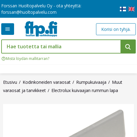
Forssan Huoltopalvelu Oy - ota yhteyttä:
forssan@huoltopalvelu.com
Korisi on tyhjä.
Mistä löydän mallitarran?
Etusivu
Kodinkoneiden varaosat
Rumpukuivaaja
Muut
varaosat ja tarvikkeet
Electrolux kuivaajan rummun lapa