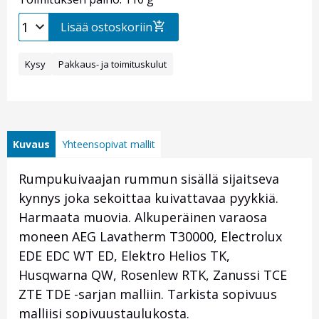
Lisää ostoskoriin
Kysy
Pakkaus- ja toimituskulut
Kuvaus
Yhteensopivat mallit
Rumpukuivaajan rummun sisällä sijaitseva
kynnys joka sekoittaa kuivattavaa pyykkiä.
Harmaata muovia. Alkuperäinen varaosa
moneen AEG Lavatherm T30000, Electrolux
EDE EDC WT ED, Elektro Helios TK,
Husqwarna QW, Rosenlew RTK, Zanussi TCE
ZTE TDE -sarjan malliin. Tarkista sopivuus
malliisi sopivuustaulukosta.