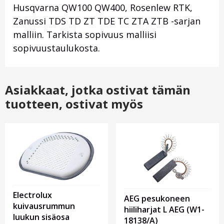
Husqvarna QW100 QW400, Rosenlew RTK,
Zanussi TDS TD ZT TDE TC ZTA ZTB -sarjan
malliin. Tarkista sopivuus malliisi
sopivuustaulukosta.
Asiakkaat, jotka ostivat tämän
tuotteen, ostivat myös
Electrolux
AEG pesukoneen
kuivausrummun
hiiliharjat L AEG (W1-
luukun sisäosa
18138/A)