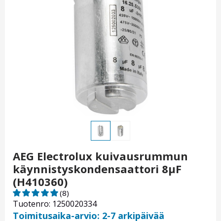
AEG Electrolux kuivausrummun
käynnistyskondensaattori 8µF
(H410360)
(8)
Tuotenro: 1250020334
Toimitusaika-arvio: 2-7 arkipäivää