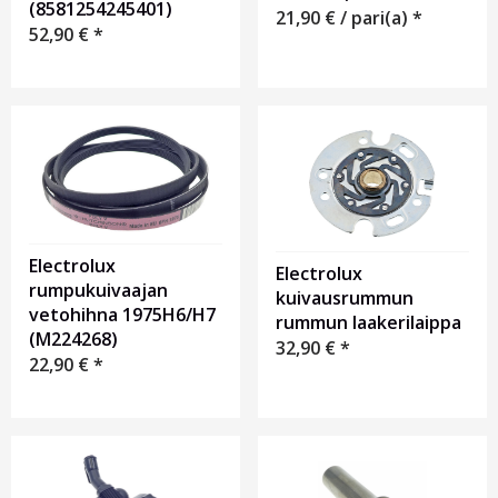
(8581254245401)
21,90
€
/ pari(a) *
52,90
€
*
Electrolux
Electrolux
rumpukuivaajan
kuivausrummun
vetohihna 1975H6/H7
rummun laakerilaippa
(M224268)
32,90
€
*
22,90
€
*