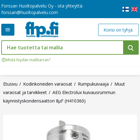
Forssan Huoltopalvelu Oy - ota yhteyttä:
forssan@huoltopalvelu.com
Korisi on tyhjä.
Mistä löydän mallitarran?
Etusivu
Kodinkoneiden varaosat
Rumpukuivaaja
Muut
varaosat ja tarvikkeet
AEG Electrolux kuivausrummun
käynnistyskondensaattori 8µF (H410360)