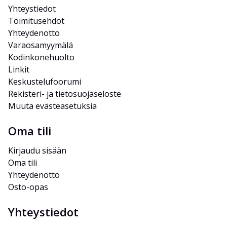
Yhteystiedot
Toimitusehdot
Yhteydenotto
Varaosamyymälä
Kodinkonehuolto
Linkit
Keskustelufoorumi
Rekisteri- ja tietosuojaseloste
Muuta evästeasetuksia
Oma tili
Kirjaudu sisään
Oma tili
Yhteydenotto
Osto-opas
Yhteystiedot