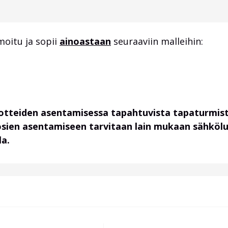
moitu ja sopii
ainoastaan
seuraaviin malleihin:
uotteiden asentamisessa tapahtuvista tapaturmist
osien asentamiseen tarvitaan lain mukaan sähköl
la.