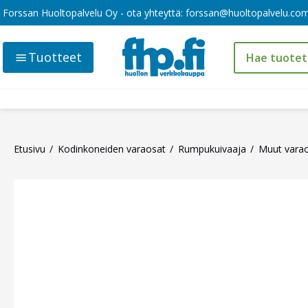
Forssan Huoltopalvelu Oy - ota yhteyttä:
forssan@huoltopalvelu.co
Tuotteet
Etusivu
Kodinkoneiden varaosat
Rumpukuivaaja
Muut varao