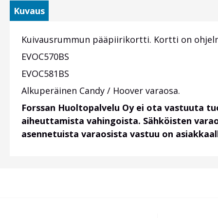
Kuvaus
Kuivausrummun pääpiirikortti. Kortti on ohjel
EVOC570BS
EVOC581BS
Alkuperäinen Candy / Hoover varaosa.
Forssan Huoltopalvelu Oy ei ota vastuuta t
aiheuttamista vahingoista. Sähköisten vara
asennetuista varaosista vastuu on asiakkaal