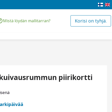
Korisi on tyhjä.
Mistä löydän mallitarran?
kuivausrummun piirikortti
isenä
 arkipäivää