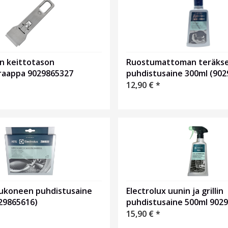
n keittotason
Ruostumattoman teräks
raappa 9029865327
puhdistusaine 300ml (902
12,90
€
*
ukoneen puhdistusaine
Electrolux uunin ja grillin
029865616)
puhdistusaine 500ml 902
15,90
€
*