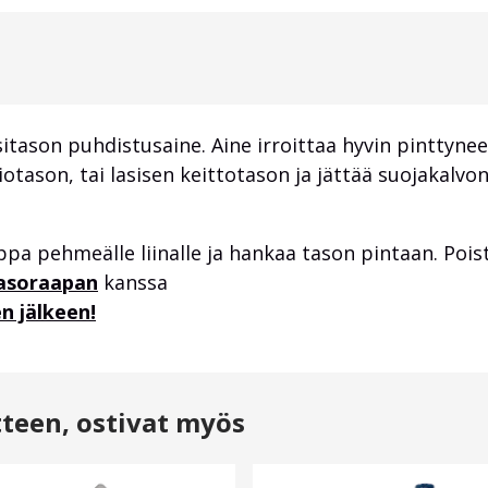
itason puhdistusaine. Aine irroittaa hyvin pinttynee
tason, tai lasisen keittotason ja jättää suojakalvo
pa pehmeälle liinalle ja hankaa tason pintaan. Poist
asoraapan
kanssa
n jälkeen!
tteen, ostivat myös