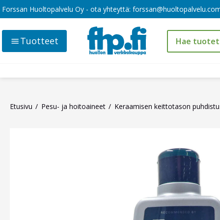
Forssan Huoltopalvelu Oy - ota yhteyttä:
forssan@huoltopalvelu.co
Tuotteet
Etusivu
Pesu- ja hoitoaineet
Keraamisen keittotason puhdist