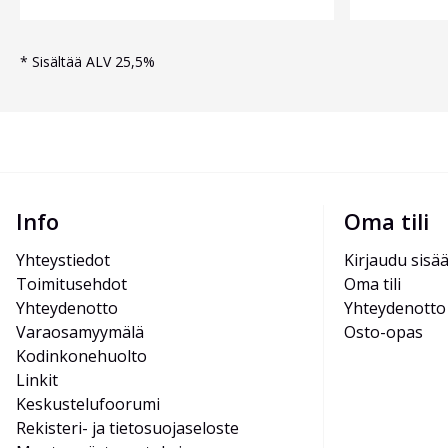
*
Sisältää ALV 25,5%
Info
Oma tili
Yhteystiedot
Kirjaudu sisä
Toimitusehdot
Oma tili
Yhteydenotto
Yhteydenotto
Varaosamyymälä
Osto-opas
Kodinkonehuolto
Linkit
Keskustelufoorumi
Rekisteri- ja tietosuojaseloste