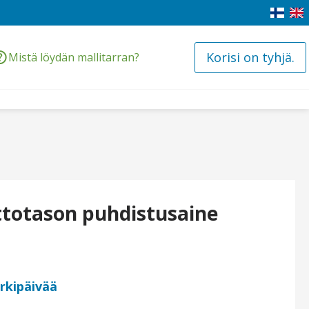
Korisi on tyhjä.
Mistä löydän mallitarran?
ttotason puhdistusaine
arkipäivää