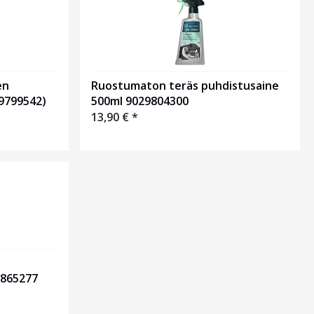
en
Ruostumaton teräs puhdistusaine
9799542)
500ml 9029804300
13,90
€
*
9865277