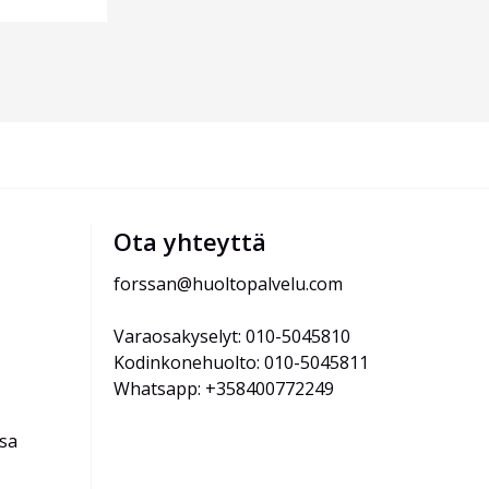
Ota yhteyttä
forssan@huoltopalvelu.com
Varaosakyselyt: 010-5045810
Kodinkonehuolto: 010-5045811
Whatsapp: +358400772249
ssa