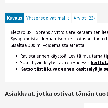
Kuvaus
Yhteensopivat mallit
Arviot (23)
Electrolux Toprens / Vitro Care keraamisen lies
Syväpuhdistaa keraamisen keittotason, induktio
Sisältää 300 ml voidemaista ainetta.
Ravista ennen käyttöä. Levitä muutama tip
Sopii hyvin käytettäväksi yhdessä
keittot
Katso tästä kuvat ennen käsittelyä ja se
Asiakkaat, jotka ostivat tämän tuo
Otsikko