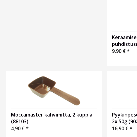
1
Keraamise
puhdistus
9,90
€
*
Moccamaster kahvimitta, 2 kuppia
Pyykinpes
(88103)
2x 50g (9
4,90
€
*
16,90
€
*