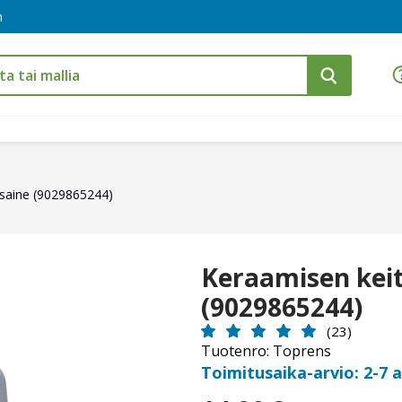
m
usaine (9029865244)
Keraamisen kei
(9029865244)
(23)
Tuotenro: Toprens
Toimitusaika-arvio: 2-7 