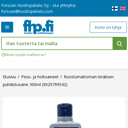
Forssan Huoltopalvelu Oy - ota yhteyttä:
forssan@huoltopalvelu.com
Korisi on tyhjä.
Mistä löydän mallitarran?
Etusivu
Pesu- ja hoitoaineet
Ruostumattoman teräksen
puhdistusaine 300ml (9029799542)