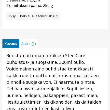
Sisältää ALV 25,5%
Toimituksen paino: 250 g
Kysy
Pakkaus- ja toimituskulut
Kuvaus
Arviot (2)
Ruostumattoman teräksen SteelCare
puhdistus- ja suoja-aine. 300ml pullo.
Voidemainen aine puhdistaa tehokkaasti
kaikki ruostumattomat teräspinnat jättäen
pinnoille suojakalvon. Ei naarmuta pintaa.
Tehoaa hyvin sormenjälkiin. Sopii liesien,
uunien, hellojen, jääkaappien, pakastimien,
liesituulettimien, tiskikoneiden, tiskialtaiden
yms. rosteripintojen käsittelyyn.