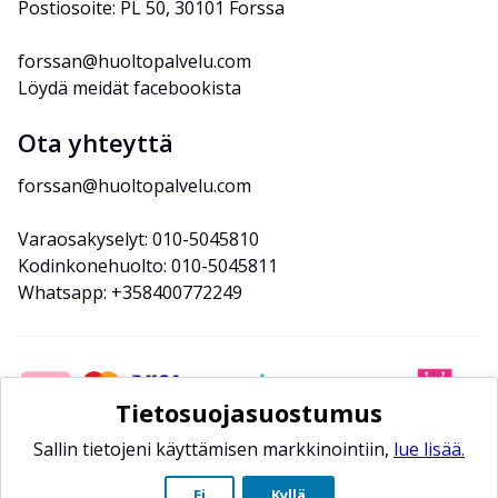
Postiosoite: PL 50, 30101 Forssa
forssan@huoltopalvelu.com
Löydä meidät facebookista
Ota yhteyttä
forssan@huoltopalvelu.com
Varaosakyselyt: 010-5045810
Kodinkonehuolto: 010-5045811
Whatsapp: +358400772249
Tietosuojasuostumus
Sallin tietojeni käyttämisen markkinointiin,
lue lisää.
Ei
Kyllä