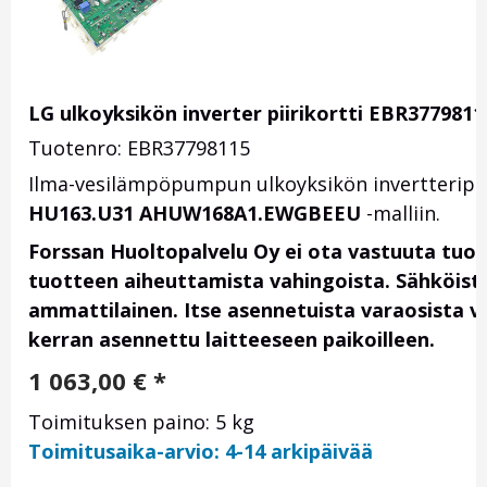
LG ulkoyksikön inverter piirikortti EBR3779811
Tuotenro: EBR37798115
Ilma-vesilämpöpumpun ulkoyksikön invertteripiir
HU163.U31 AHUW168A1.EWGBEEU
-malliin.
Forssan Huoltopalvelu Oy ei ota vastuuta tuo
tuotteen aiheuttamista vahingoista. Sähköis
ammattilainen. Itse asennetuista varaosista vas
kerran asennettu laitteeseen paikoilleen.
1 063,00
€
*
Toimituksen paino: 5 kg
Toimitusaika-arvio: 4-14 arkipäivää