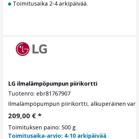
Toimitusaika 2-4 arkipäivää.
LG ilmalämpöpumpun piirikortti
Tuotenro: ebr81767907
Ilmalämpöpumpun piirikortti, alkuperäinen varao
209,00
€
*
Toimituksen paino: 500 g
Toimitusaika-arvio: 4-10 arkipäivää