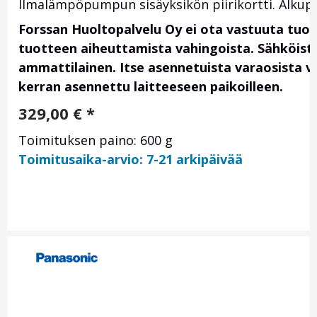
Ilmalämpöpumpun sisäyksikön piirikortti. Alkup
Forssan Huoltopalvelu Oy ei ota vastuuta tuo
tuotteen aiheuttamista vahingoista. Sähköis
ammattilainen. Itse asennetuista varaosista vas
kerran asennettu laitteeseen paikoilleen.
329,00
€
*
Toimituksen paino: 600 g
Toimitusaika-arvio: 7-21 arkipäivää