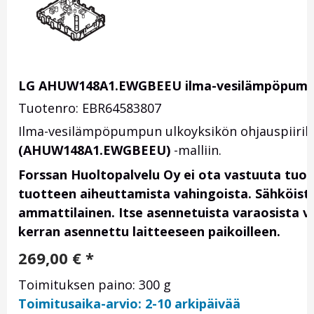
LG AHUW148A1.EWGBEEU ilma-vesilämpöpumpun
Tuotenro: EBR64583807
Ilma-vesilämpöpumpun ulkoyksikön ohjauspiiriko
(AHUW148A1.EWGBEEU)
-malliin.
Forssan Huoltopalvelu Oy ei ota vastuuta tuo
tuotteen aiheuttamista vahingoista. Sähköis
ammattilainen. Itse asennetuista varaosista vas
kerran asennettu laitteeseen paikoilleen.
269,00
€
*
Toimituksen paino: 300 g
Toimitusaika-arvio: 2-10 arkipäivää