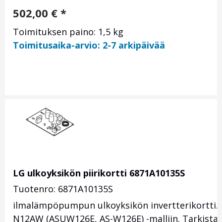
502,00
€
*
Toimituksen paino: 1,5 kg
Toimitusaika-arvio: 2-7 arkipäivää
LG ulkoyksikön piirikortti 6871A10135S
Tuotenro: 6871A10135S
ilmalämpöpumpun ulkoyksikön invertterikortti. P
N12AW (ASUW126E, AS-W126E) -malliin. Tarkista s