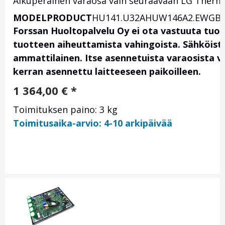
Alkuperäinen varaosa vain seuraavaan LG Therma 
MODEL
PRODUCT
HU141.U32
AHUW146A2.EWGB
Forssan Huoltopalvelu Oy ei ota vastuuta tuo
tuotteen aiheuttamista vahingoista. Sähköis
ammattilainen. Itse asennetuista varaosista vas
kerran asennettu laitteeseen paikoilleen.
1 364,00
€
*
Toimituksen paino: 3 kg
Toimitusaika-arvio: 4-10 arkipäivää