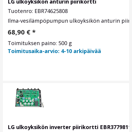
LG ulkoyksikön anturin piirikortti
Tuotenro: EBR74625808
Ilma-vesilämpöpumpun ulkoyksikön anturin piirik
68,90
€
*
Toimituksen paino: 500 g
Toimitusaika-arvio: 4-10 arkipäivää
LG ulkoyksikön inverter piirikortti EBR3779811