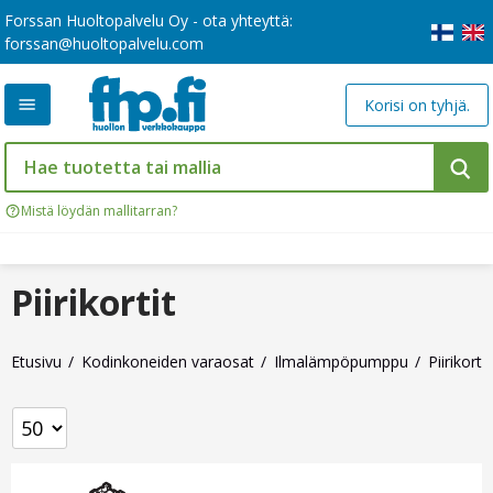
Forssan Huoltopalvelu Oy - ota yhteyttä:
forssan@huoltopalvelu.com
Korisi on tyhjä.
Mistä löydän mallitarran?
Piirikortit
Etusivu
Kodinkoneiden varaosat
Ilmalämpöpumppu
Piirikortit