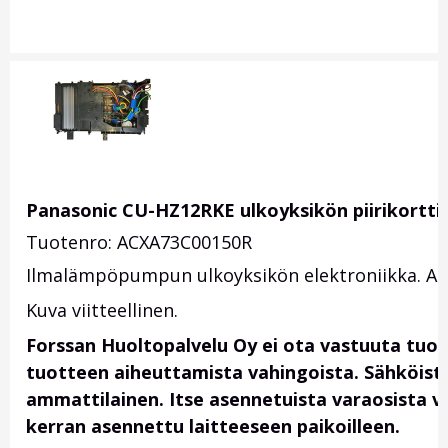
Panasonic CU-HZ12RKE ulkoyksikön piirikortt
Tuotenro: ACXA73C00150R
Ilmalämpöpumpun ulkoyksikön elektroniikka. Al
Kuva viitteellinen.
Forssan Huoltopalvelu Oy ei ota vastuuta tuo
tuotteen aiheuttamista vahingoista. Sähköis
ammattilainen. Itse asennetuista varaosista vas
kerran asennettu laitteeseen paikoilleen.