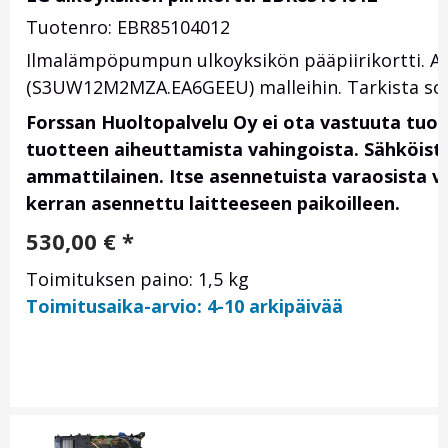
Tuotenro: EBR85104012
Ilmalämpöpumpun ulkoyksikön pääpiirikortti.
(S3UW12M2MZA.EA6GEEU) malleihin. Tarkista sopiv
Forssan Huoltopalvelu Oy ei ota vastuuta tuo
tuotteen aiheuttamista vahingoista. Sähköis
ammattilainen. Itse asennetuista varaosista vas
kerran asennettu laitteeseen paikoilleen.
530,00
€
*
Toimituksen paino: 1,5 kg
Toimitusaika-arvio: 4-10 arkipäivää