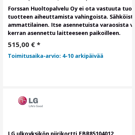
Forssan Huoltopalvelu Oy ei ota vastuuta tuo
tuotteen aiheuttamista vahingoista. Sähköis
ammattilainen. Itse asennetuista varaosista vas
kerran asennettu laitteeseen paikoilleen.
515,00
€
*
Toimitusaika-arvio: 4-10 arkipäivää
LG ulkoyksikön piirikortti EBR85104012