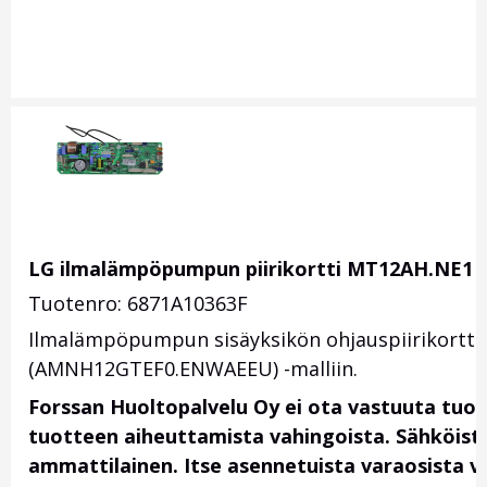
LG ilmalämpöpumpun piirikortti MT12AH.NE1
Tuotenro: 6871A10363F
Ilmalämpöpumpun sisäyksikön ohjauspiirikortti
(AMNH12GTEF0.ENWAEEU) -malliin.
Forssan Huoltopalvelu Oy ei ota vastuuta tuo
tuotteen aiheuttamista vahingoista. Sähköis
ammattilainen. Itse asennetuista varaosista vas