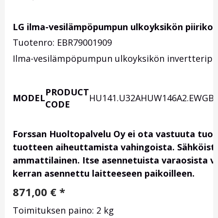
LG ilma-vesilämpöpumpun ulkoyksikön piirikor
Tuotenro: EBR79001909
Ilma-vesilämpöpumpun ulkoyksikön invertteripiir
PRODUCT
MODEL
HU141.U32
AHUW146A2.EWGB
CODE
Forssan Huoltopalvelu Oy ei ota vastuuta tuo
tuotteen aiheuttamista vahingoista. Sähköis
ammattilainen. Itse asennetuista varaosista vas
kerran asennettu laitteeseen paikoilleen.
871,00
€
*
Toimituksen paino: 2 kg