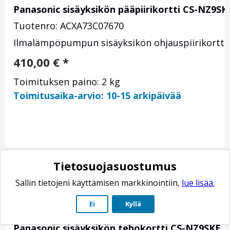
Panasonic sisäyksikön pääpiirikortti CS-NZ9SK
Tuotenro: ACXA73C07670
Ilmalämpöpumpun sisäyksikön ohjauspiirikortti 
410,00
€
*
Toimituksen paino: 2 kg
Toimitusaika-arvio: 10-15 arkipäivää
Tietosuojasuostumus
Sallin tietojeni käyttämisen markkinointiin,
lue lisää.
Ei
Kyllä
Panasonic sisäyksikön tehokortti CS-NZ9SKE