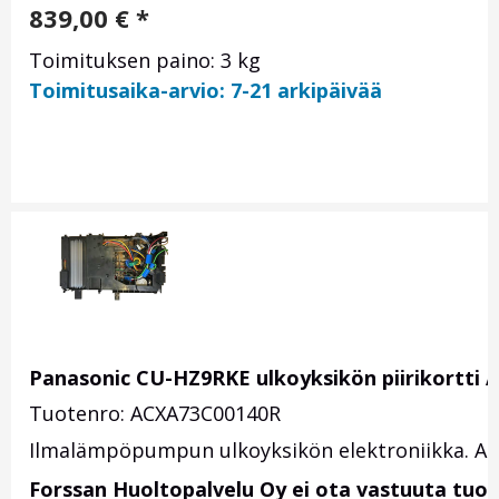
839,00
€
*
Toimituksen paino: 3 kg
Toimitusaika-arvio: 7-21 arkipäivää
Panasonic CU-HZ9RKE ulkoyksikön piirikortti
Tuotenro: ACXA73C00140R
Ilmalämpöpumpun ulkoyksikön elektroniikka. Alk
Forssan Huoltopalvelu Oy ei ota vastuuta tuo