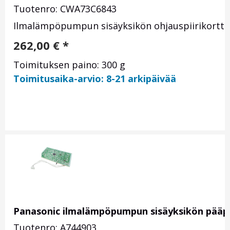
Tuotenro: CWA73C6843
Ilmalämpöpumpun sisäyksikön ohjauspiirikortti,
262,00
€
*
Toimituksen paino: 300 g
Toimitusaika-arvio: 8-21 arkipäivää
Panasonic ilmalämpöpumpun sisäyksikön pääpi
Tuotenro: A744903