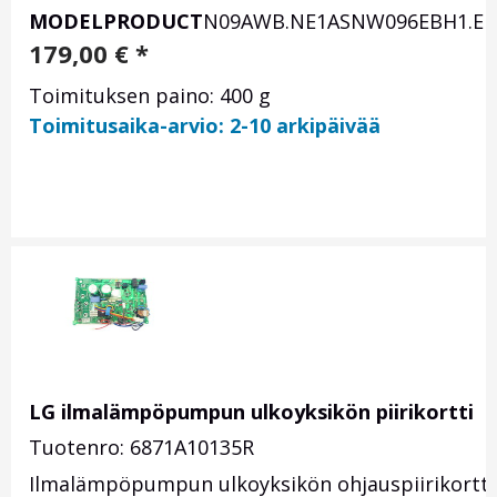
MODEL
PRODUCT
N09AWB.NE1
ASNW096EBH1.E
179,00
€
*
Toimituksen paino: 400 g
Toimitusaika-arvio: 2-10 arkipäivää
LG ilmalämpöpumpun ulkoyksikön piirikortti
Tuotenro: 6871A10135R
Ilmalämpöpumpun ulkoyksikön ohjauspiirikortti