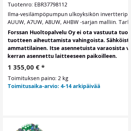
Tuotenro: EBR37798112
Ilma-vesilämpöpumpun ulkoyksikön invertteripii
AUUW, A7UW, A8UW, AHBW -sarjan malliin. Tarkista
Forssan Huoltopalvelu Oy ei ota vastuuta tuo
tuotteen aiheuttamista vahingoista. Sähköis
ammattilainen. Itse asennetuista varaosista vas
kerran asennettu laitteeseen paikoilleen.
1 355,00
€
*
Toimituksen paino: 2 kg
Toimitusaika-arvio: 4-14 arkipäivää