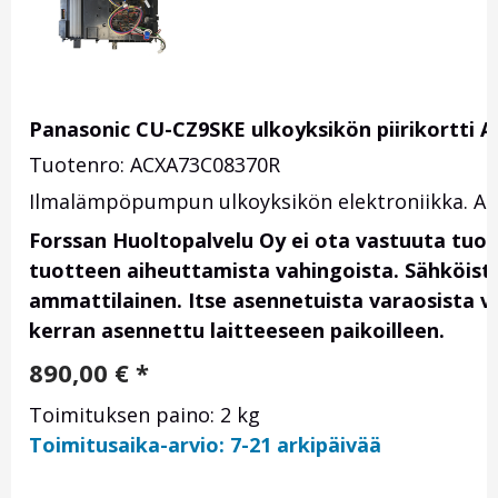
Panasonic CU-CZ9SKE ulkoyksikön piirikortti
Tuotenro: ACXA73C08370R
Ilmalämpöpumpun ulkoyksikön elektroniikka. Alk
Forssan Huoltopalvelu Oy ei ota vastuuta tuo
tuotteen aiheuttamista vahingoista. Sähköis
ammattilainen. Itse asennetuista varaosista vas
kerran asennettu laitteeseen paikoilleen.
890,00
€
*
Toimituksen paino: 2 kg
Toimitusaika-arvio: 7-21 arkipäivää