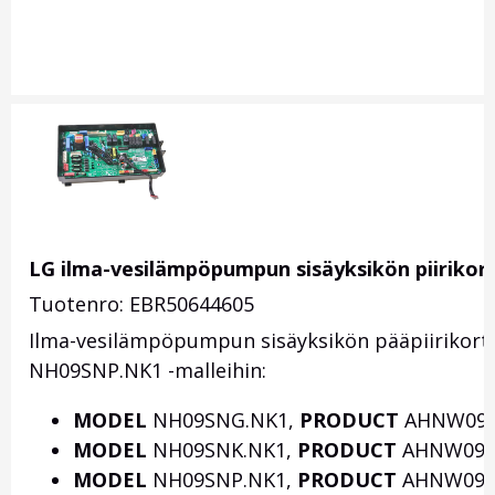
LG ilma-vesilämpöpumpun sisäyksikön piirikort
Tuotenro: EBR50644605
Ilma-vesilämpöpumpun sisäyksikön pääpiirikor
NH09SNP.NK1 -malleihin:
MODEL
NH09SNG.NK1,
PRODUCT
AHNW096
MODEL
NH09SNK.NK1,
PRODUCT
AHNW09A
MODEL
NH09SNP.NK1,
PRODUCT
AHNW098