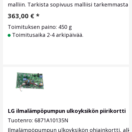
malliin. Tarkista sopivuus malliisi tarkemmasta
363,00
€
*
Toimituksen paino: 450 g
Toimitusaika 2-4 arkipäivää.
LG ilmalämpöpumpun ulkoyksikön piirikortti
Tuotenro: 6871A10135N
Ilmalämpöpumpun ulkoyksikön ohjainkortti, alku