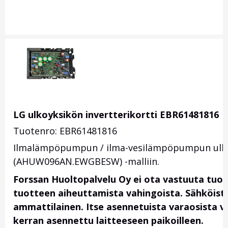
LG ulkoyksikön invertterikortti EBR61481816
Tuotenro: EBR61481816
Ilmalämpöpumpun / ilma-vesilämpöpumpun ulkoyk
(AHUW096AN.EWGBESW) -malliin.
Forssan Huoltopalvelu Oy ei ota vastuuta tuo
tuotteen aiheuttamista vahingoista. Sähköis
ammattilainen. Itse asennetuista varaosista vas
kerran asennettu laitteeseen paikoilleen.