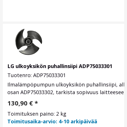
LG ulkoyksikön puhallinsiipi ADP75033301
Tuotenro: ADP75033301
Ilmalämpöpumpun ulkoyksikön puhallinsiipi, alk
osan ADP75033302, tarkista sopivuus laitteesees
130,90
€
*
Toimituksen paino: 2 kg
Toimitusaika-arvio: 4-10 arkipäivää