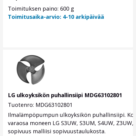
Toimituksen paino: 600 g
Toimitusaika-arvio: 4-10 arkipäivää
LG ulkoyksikön puhallinsiipi MDG63102801
Tuotenro: MDG63102801
Ilmalämpöpumpun ulkoyksikön puhallinsiipi. Ko
varaosa moneen LG S3UW, S3UM, S4UW, Z3UW, ZU
sopivuus malliisi sopivuustaulukosta.