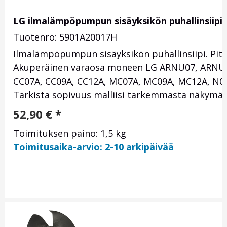
LG ilmalämpöpumpun sisäyksikön puhallinsiip
Tuotenro: 5901A20017H
Ilmalämpöpumpun sisäyksikön puhallinsiipi. Pit
Akuperäinen varaosa moneen LG ARNU07, ARNU0
CC07A, CC09A, CC12A, MC07A, MC09A, MC12A, N09A,
Tarkista sopivuus malliisi tarkemmasta näkymäs
52,90
€
*
Toimituksen paino: 1,5 kg
Toimitusaika-arvio: 2-10 arkipäivää