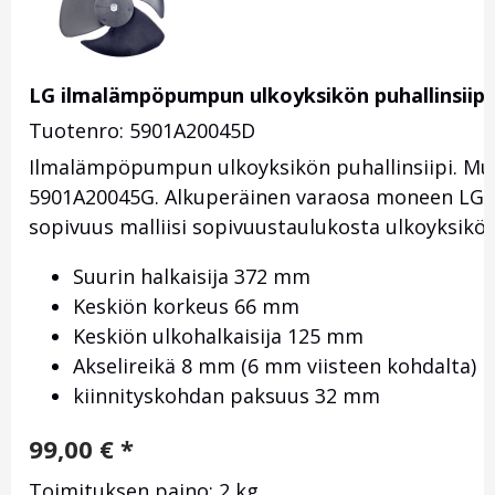
LG ilmalämpöpumpun ulkoyksikön puhallinsiip
Tuotenro: 5901A20045D
Ilmalämpöpumpun ulkoyksikön puhallinsiipi. Mu
5901A20045G. Alkuperäinen varaosa moneen LG AS
sopivuus malliisi sopivuustaulukosta ulkoyksikön 
Suurin halkaisija 372 mm
Keskiön korkeus 66 mm
Keskiön ulkohalkaisija 125 mm
Akselireikä 8 mm (6 mm viisteen kohdalta)
kiinnityskohdan paksuus 32 mm
99,00
€
*
Toimituksen paino: 2 kg