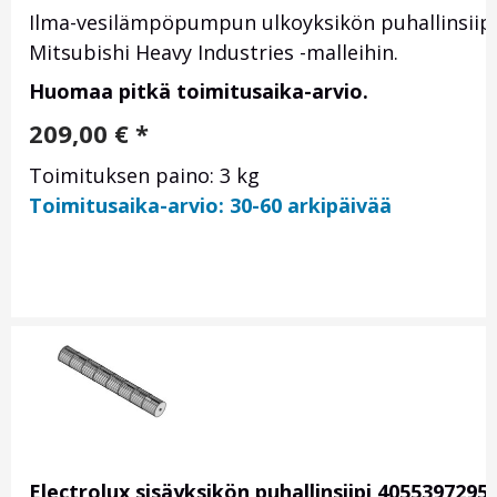
Ilma-vesilämpöpumpun ulkoyksikön puhallinsiip
Mitsubishi Heavy Industries -malleihin.
Huomaa pitkä toimitusaika-arvio.
209,00
€
*
Toimituksen paino: 3 kg
Toimitusaika-arvio: 30-60 arkipäivää
Electrolux sisäyksikön puhallinsiipi 4055397295