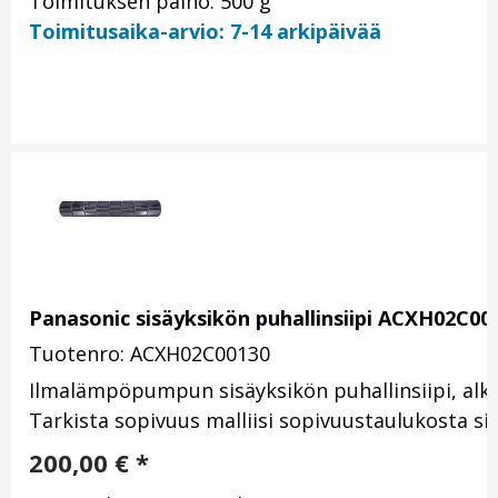
Toimituksen paino: 500 g
Toimitusaika-arvio: 7-14 arkipäivää
Panasonic sisäyksikön puhallinsiipi ACXH02C00
Tuotenro: ACXH02C00130
Ilmalämpöpumpun sisäyksikön puhallinsiipi, alk
Tarkista sopivuus malliisi sopivuustaulukosta sis
200,00
€
*