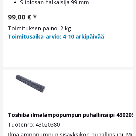
Siipiosan halkaisija 99 mm
99,00
€
*
Toimituksen paino: 2 kg
Toimitusaika-arvio: 4-10 arkipäivää
Toshiba ilmalämpöpumpun puhallinsiipi 430203
Tuotenro: 43020380
Ilmalämpöpumpun sisäyksikön puhallinsiipi. Mus