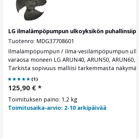
LG ilmalämpöpumpun ulkoyksikön puhallinsiip
Tuotenro: MDG37708601
Ilmalämpöpumpun / ilma-vesilämpöpumpun ulkoyk
varaosa moneen LG ARUN40, ARUN50, ARUN60, FM, 
Tarkista sopivuus malliisi tarkemmasta näkymäs
(
1
)
125,90
€
*
Toimituksen paino: 1,2 kg
Toimitusaika-arvio: 2-10 arkipäivää