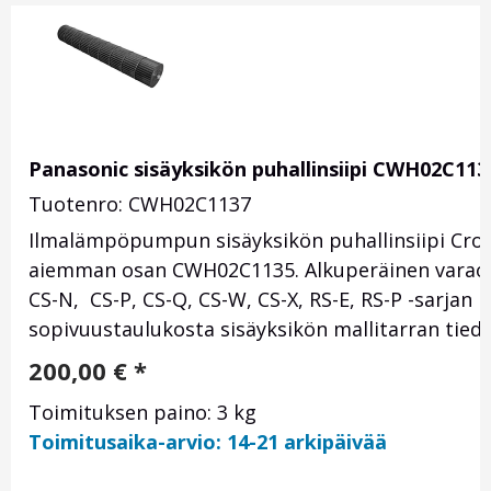
Panasonic sisäyksikön puhallinsiipi CWH02C113
Tuotenro: CWH02C1137
Ilmalämpöpumpun sisäyksikön puhallinsiipi Cro
aiemman osan CWH02C1135. Alkuperäinen varaosa
CS-N, CS-P, CS-Q, CS-W, CS-X, RS-E, RS-P -sarjan m
sopivuustaulukosta sisäyksikön mallitarran tiedoi
200,00
€
*
Toimituksen paino: 3 kg
Toimitusaika-arvio: 14-21 arkipäivää