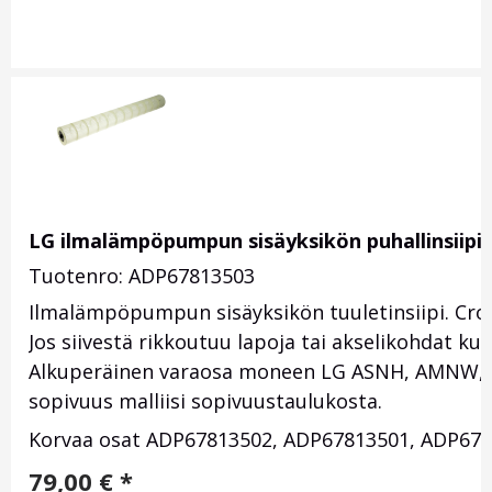
LG ilmalämpöpumpun sisäyksikön puhallinsiipi 
Tuotenro: ADP67813503
Ilmalämpöpumpun sisäyksikön tuuletinsiipi. Cros
Jos siivestä rikkoutuu lapoja tai akselikohdat ku
Alkuperäinen varaosa moneen LG ASNH, AMNW, AS
sopivuus malliisi sopivuustaulukosta.
Korvaa osat ADP67813502, ADP67813501, ADP678
79,00
€
*