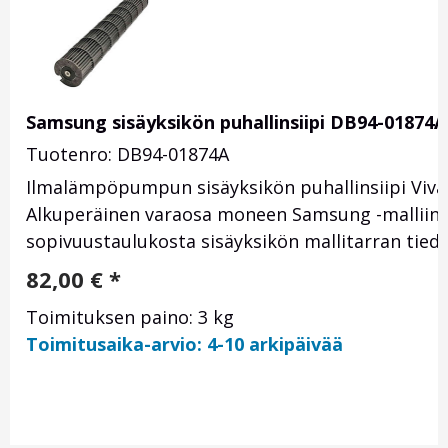
Samsung sisäyksikön puhallinsiipi DB94-01874A
Tuotenro: DB94-01874A
Ilmalämpöpumpun sisäyksikön puhallinsiipi Vival
Alkuperäinen varaosa moneen Samsung -malliin. T
sopivuustaulukosta sisäyksikön mallitarran tiedoi
82,00
€
*
Toimituksen paino: 3 kg
Toimitusaika-arvio: 4-10 arkipäivää