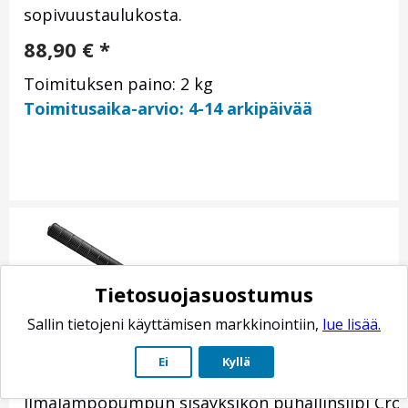
sopivuustaulukosta.
88,90
€
*
Toimituksen paino: 2 kg
Toimitusaika-arvio: 4-14 arkipäivää
Tietosuojasuostumus
Sallin tietojeni käyttämisen markkinointiin,
lue lisää.
Panasonic sisäyksikön puhallinsiipi CWH02C11
Ei
Kyllä
Tuotenro: CWH02C1159
Ilmalämpöpumpun sisäyksikön puhallinsiipi Cro