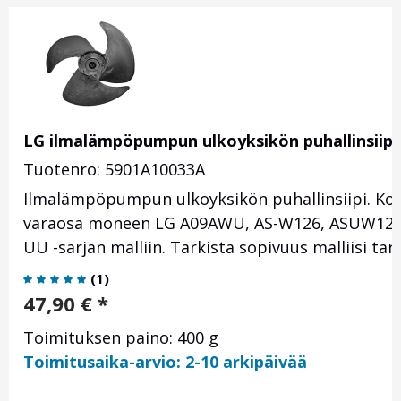
LG ilmalämpöpumpun ulkoyksikön puhallinsiip
Tuotenro: 5901A10033A
Ilmalämpöpumpun ulkoyksikön puhallinsiipi. Ko
varaosa moneen LG A09AWU, AS-W126, ASUW126, C
UU -sarjan malliin. Tarkista sopivuus malliisi 
(
1
)
47,90
€
*
Toimituksen paino: 400 g
Toimitusaika-arvio: 2-10 arkipäivää