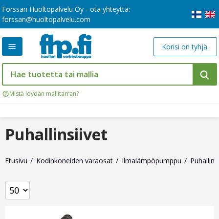
Forssan Huoltopalvelu Oy - ota yhteyttä:
forssan@huoltopalvelu.com
Korisi on tyhjä.
Mistä löydän mallitarran?
Puhallinsiivet
Etusivu
Kodinkoneiden varaosat
Ilmalämpöpumppu
Puhallins