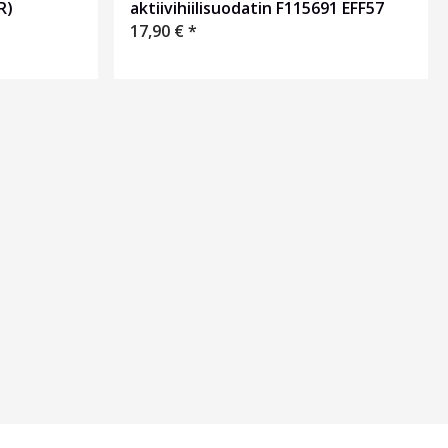
aktiivihiilisuodatin F115691 EFF57
R)
17,90
€
*