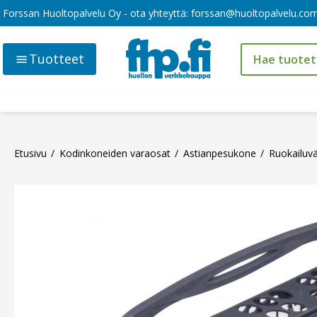
Forssan Huoltopalvelu Oy - ota yhteyttä:
forssan@huoltopalvelu.co
Tuotteet
Etusivu
Kodinkoneiden varaosat
Astianpesukone
Ruokailuvä