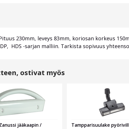
n. Pituus 230mm, leveys 83mm, koriosan korkeus 15
, HDS -sarjan malliin. Tarkista sopivuus yhteensopi
tteen, ostivat myös
anussi jääkaapin /
Tampparisuulake pyörivill