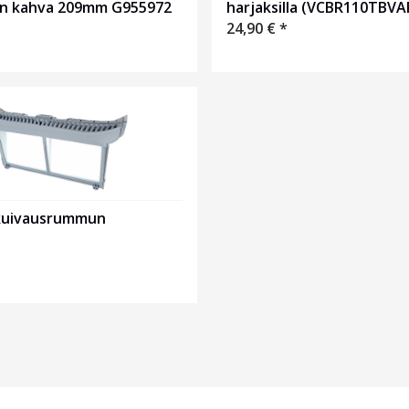
n kahva 209mm G955972
harjaksilla (VCBR110TBVA
24,90
€
*
kuivausrummun