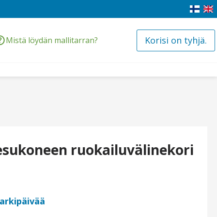
Korisi on tyhjä.
Mistä löydän mallitarran?
sukoneen ruokailuvälinekori
 arkipäivää