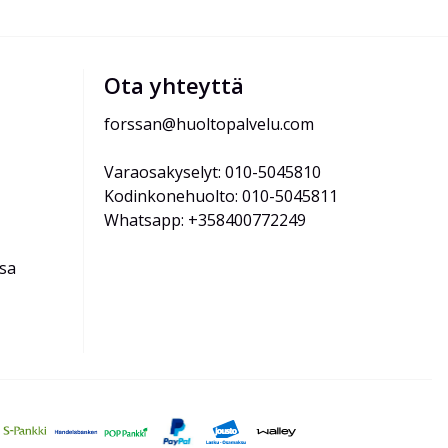
Ota yhteyttä
forssan@huoltopalvelu.com
Varaosakyselyt: 010-5045810
Kodinkonehuolto: 010-5045811
Whatsapp: +358400772249
ssa