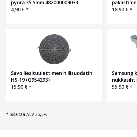
pyörä 35,5mm 482000009033
pakastime
4,90
€
*
18,90
€
*
Savo liesituulettimen hiilisuodatin
Samsung 
HS-19 (G954293)
nukkasihti
15,90
€
*
55,90
€
*
*
Sisältää ALV 25,5%