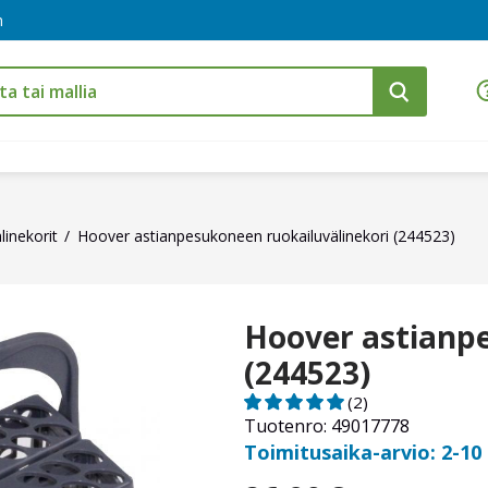
m
linekorit
Hoover astianpesukoneen ruokailuvälinekori (244523)
Hoover astianpe
(244523)
(2)
Tuotenro: 49017778
Toimitusaika-arvio: 2-10