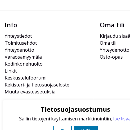
Info
Oma tili
Yhteystiedot
Kirjaudu sisä
Toimitusehdot
Oma tili
Yhteydenotto
Yhteydenotto
Varaosamyymälä
Osto-opas
Kodinkonehuolto
Linkit
Keskustelufoorumi
Rekisteri- ja tietosuojaseloste
Muuta evästeasetuksia
Tietosuojasuostumus
Sallin tietojeni käyttämisen markkinointiin,
lue lisää