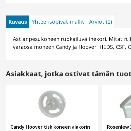
Kuvaus
Yhteensopivat mallit
Arviot (2)
Astianpesukoneen ruokailuvälinekori. Mitat 
varaosa moneen Candy ja Hoover HEDS, CSF, CDP
Asiakkaat, jotka ostivat tämän tuo
Candy Hoover tiskikoneen alakorin
Rosenlew Z