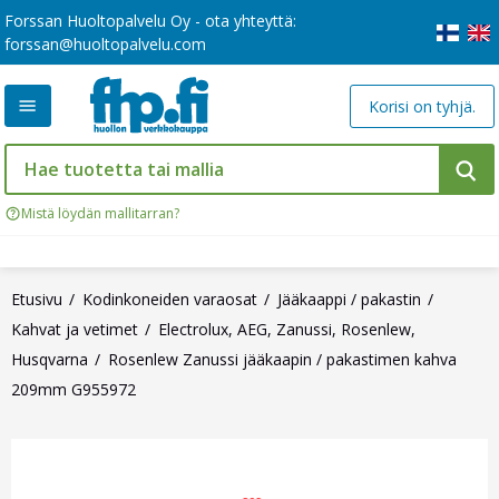
Forssan Huoltopalvelu Oy - ota yhteyttä:
forssan@huoltopalvelu.com
Korisi on tyhjä.
Mistä löydän mallitarran?
Etusivu
Kodinkoneiden varaosat
Jääkaappi / pakastin
Kahvat ja vetimet
Electrolux, AEG, Zanussi, Rosenlew,
Husqvarna
Rosenlew Zanussi jääkaapin / pakastimen kahva
209mm G955972