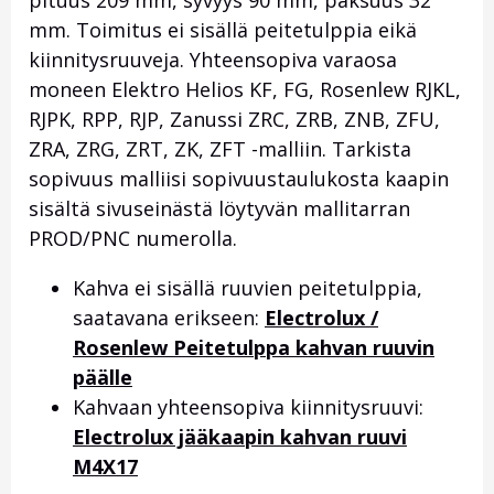
pituus 209 mm, syvyys 90 mm, paksuus 32
mm. Toimitus ei sisällä peitetulppia eikä
kiinnitysruuveja. Yhteensopiva varaosa
moneen Elektro Helios KF, FG, Rosenlew RJKL,
RJPK, RPP, RJP, Zanussi ZRC, ZRB, ZNB, ZFU,
ZRA, ZRG, ZRT, ZK, ZFT -malliin. Tarkista
sopivuus malliisi sopivuustaulukosta kaapin
sisältä sivuseinästä löytyvän mallitarran
PROD/PNC numerolla.
Kahva ei sisällä ruuvien peitetulppia,
saatavana erikseen:
Electrolux /
Rosenlew Peitetulppa kahvan ruuvin
päälle
Kahvaan yhteensopiva kiinnitysruuvi:
Electrolux jääkaapin kahvan ruuvi
M4X17