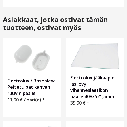
Asiakkaat, jotka ostivat tämän
tuotteen, ostivat myös
Electrolux jääkaapin
Electrolux / Rosenlew
lasilevy
Peitetulpat kahvan
vihanneslaatikon
ruuvin päälle
päälle 408x521,5mm
11,90
€
/ pari(a) *
39,90
€
*