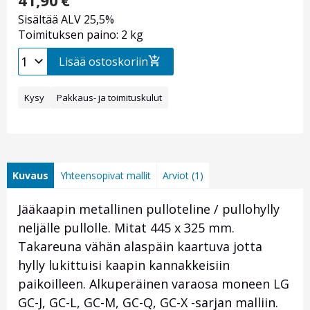
41,90
€
Sisältää ALV 25,5%
Toimituksen paino: 2 kg
Lisää ostoskoriin
Kysy
Pakkaus- ja toimituskulut
Kuvaus
Yhteensopivat mallit
Arviot (1)
Jääkaapin metallinen pulloteline / pullohylly
neljälle pullolle. Mitat
445 x 325 mm.
Takareuna vähän alaspäin kaartuva jotta
hylly lukittuisi kaapin kannakkeisiin
paikoilleen.
Alkuperäinen varaosa moneen LG
GC-J, GC-L, GC-M, GC-Q, GC-X -sarjan malliin.