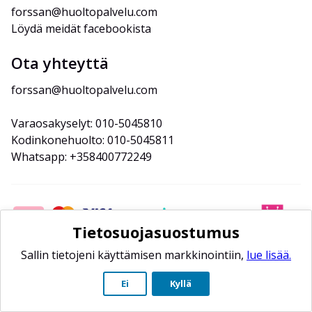
forssan@huoltopalvelu.com
Löydä meidät facebookista
Ota yhteyttä
forssan@huoltopalvelu.com
Varaosakyselyt: 010-5045810
Kodinkonehuolto: 010-5045811
Whatsapp: +358400772249
Tietosuojasuostumus
Sallin tietojeni käyttämisen markkinointiin,
lue lisää.
Ei
Kyllä