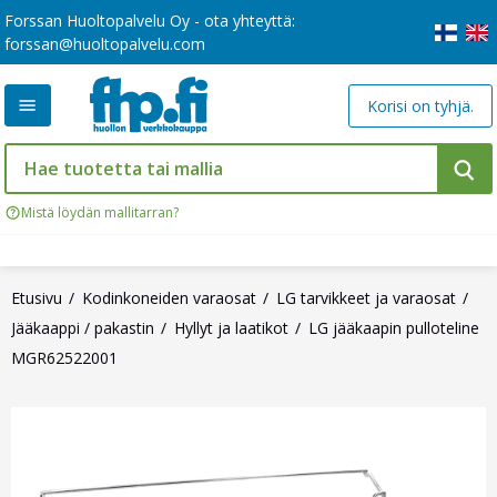
Forssan Huoltopalvelu Oy - ota yhteyttä:
forssan@huoltopalvelu.com
Korisi on tyhjä.
Mistä löydän mallitarran?
Etusivu
Kodinkoneiden varaosat
LG tarvikkeet ja varaosat
Jääkaappi / pakastin
Hyllyt ja laatikot
LG jääkaapin pulloteline
MGR62522001