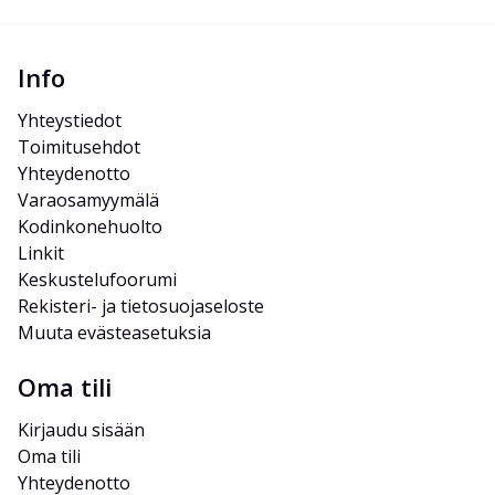
Info
Yhteystiedot
Toimitusehdot
Yhteydenotto
Varaosamyymälä
Kodinkonehuolto
Linkit
Keskustelufoorumi
Rekisteri- ja tietosuojaseloste
Muuta evästeasetuksia
Oma tili
Kirjaudu sisään
Oma tili
Yhteydenotto