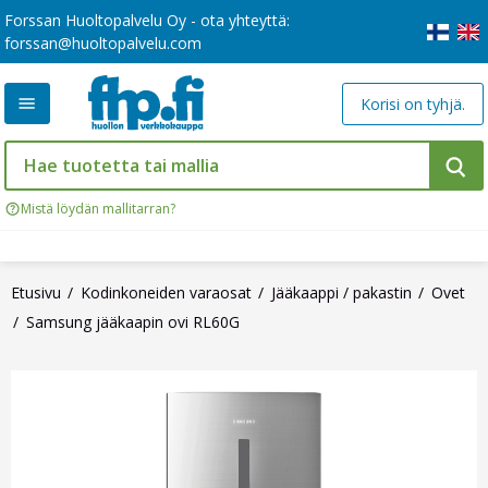
Forssan Huoltopalvelu Oy - ota yhteyttä:
forssan@huoltopalvelu.com
Korisi on tyhjä.
Mistä löydän mallitarran?
Etusivu
Kodinkoneiden varaosat
Jääkaappi / pakastin
Ovet
Samsung jääkaapin ovi RL60G