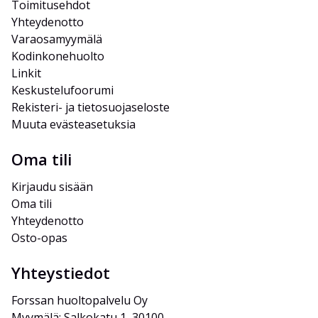
Toimitusehdot
Yhteydenotto
Varaosamyymälä
Kodinkonehuolto
Linkit
Keskustelufoorumi
Rekisteri- ja tietosuojaseloste
Muuta evästeasetuksia
Oma tili
Kirjaudu sisään
Oma tili
Yhteydenotto
Osto-opas
Yhteystiedot
Forssan huoltopalvelu Oy
Myymälä: Salkokatu 1, 30100 