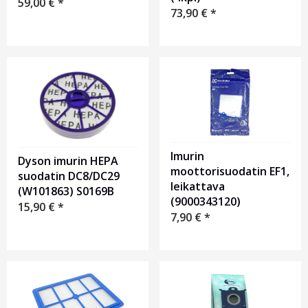
59,00
€
*
73,90
€
*
Imurin
Dyson imurin HEPA
moottorisuodatin EF1,
suodatin DC8/DC29
leikattava
(W101863) S0169B
(9000343120)
15,90
€
*
7,90
€
*