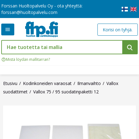
Forssan Huoltopalvelu Oy - ota yhteyttä:
forssan@huoltopalvelu.com
Korisi on tyhjä.
Mistä löydän mallitarran?
Etusivu
Kodinkoneiden varaosat
Ilmanvaihto
Vallox
suodattimet
Vallox 75 / 95 suodatinpaketti 12