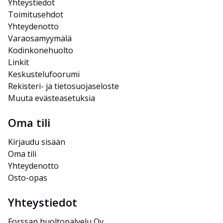
Yhteystiedot
Toimitusehdot
Yhteydenotto
Varaosamyymälä
Kodinkonehuolto
Linkit
Keskustelufoorumi
Rekisteri- ja tietosuojaseloste
Muuta evästeasetuksia
Oma tili
Kirjaudu sisään
Oma tili
Yhteydenotto
Osto-opas
Yhteystiedot
Forssan huoltopalvelu Oy