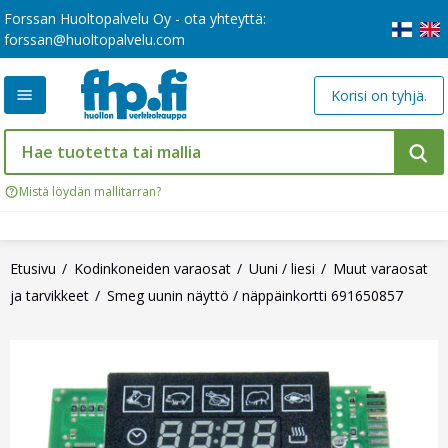
Forssan Huoltopalvelu Oy - ota yhteyttä:
forssan@huoltopalvelu.com
Korisi on tyhjä.
Mistä löydän mallitarran?
Etusivu
Kodinkoneiden varaosat
Uuni / liesi
Muut varaosat
ja tarvikkeet
Smeg uunin näyttö / näppäinkortti 691650857