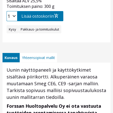
Sisältää ALV 25,5%
Toimituksen paino: 300 g
Lisää ostoskoriin
Kysy
Pakkaus- ja toimituskulut
Kuvaus
Yhteensopivat mallit
Uunin näyttöpaneeli ja käyttökytkimet
sisältävä piirikortti. Alkuperäinen varaosa
muutamaan Smeg CE6, CE9 -sarjan malliin.
Tarkista sopivuus malliisi sopivuustaulukosta
uunin mallitarran tiedoilla.
Forssan Huoltopalvelu Oy ei ota vastuuta
tuotteiden asentamisessa tapahtuvista